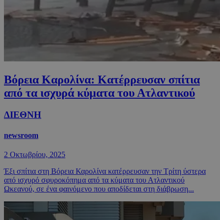
Βόρεια Καρολίνα: Κατέρρευσαν σπίτια
από τα ισχυρά κύματα του Ατλαντικού
ΔΙΕΘΝΗ
newsroom
2 Οκτωβρίου, 2025
Έξι σπίτια στη Βόρεια Καρολίνα κατέρρευσαν την Τρίτη ύστερα
από ισχυρό σφυροκόπημα από τα κύματα του Ατλαντικού
Ωκεανού, σε ένα φαινόμενο που αποδίδεται στη διάβρωση...