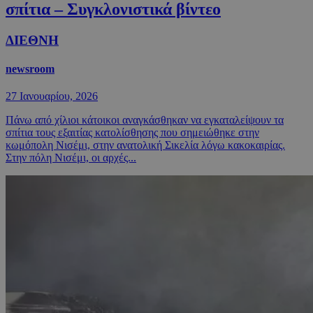
σπίτια – Συγκλονιστικά βίντεο
ΔΙΕΘΝΗ
newsroom
27 Ιανουαρίου, 2026
Πάνω από χίλιοι κάτοικοι αναγκάσθηκαν να εγκαταλείψουν τα
σπίτια τους εξαιτίας κατολίσθησης που σημειώθηκε στην
κωμόπολη Νισέμι, στην ανατολική Σικελία λόγω κακοκαιρίας.
Στην πόλη Νισέμι, οι αρχές...