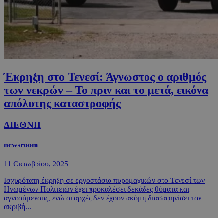
Έκρηξη στο Τενεσί: Άγνωστος ο αριθμός
των νεκρών – Το πριν και το μετά, εικόνα
απόλυτης καταστροφής
ΔΙΕΘΝΗ
newsroom
11 Οκτωβρίου, 2025
Ισχυρότατη έκρηξη σε εργοστάσιο πυρομαχικών στο Τενεσί των
Ηνωμένων Πολιτειών έχει προκαλέσει δεκάδες θύματα και
αγνοούμενους, ενώ οι αρχές δεν έχουν ακόμη διασαφηνίσει τον
ακριβή...