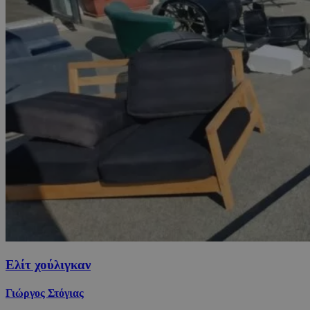
Ελίτ χούλιγκαν
Γιώργος Στόγιας