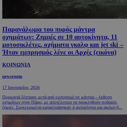
Παρανάλωμα του πυρός μάντρα
οχημάτων: Ζημιές σε 10 αυτοκίνητα, 11
μοτοσικλέτες, οχήματα γκολφ και jet ski –
Ήταν εμπρησμός λένε οι Αρχές (εικόνα)
ΚΟΙΝΩΝΙΑ
newsroom
17 Ιανουαρίου, 2026
Πυρκαγιά ξέσπασε μετά από εμπρησμό σε μάντρα – έκθεση
οχημάτων στην Πάφο, με αποτέλεσμα να προκληθούν σοβαρές
ζημιές. Συγκεκριμένα καταστράφηκαν 4 αυτοκίνητα και ακόμη 6...