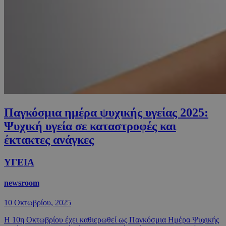
Παγκόσμια ημέρα ψυχικής υγείας 2025:
Ψυχική υγεία σε καταστροφές και
έκτακτες ανάγκες
ΥΓΕΙΑ
newsroom
10 Οκτωβρίου, 2025
Η 10η Οκτωβρίου έχει καθιερωθεί ως Παγκόσμια Ημέρα Ψυχικής