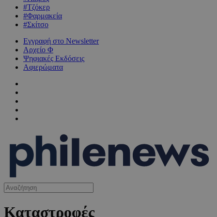
#Τζόκερ
#Φαρμακεία
#Σκίτσο
Εγγραφή στο Newsletter
Αρχείο Φ
Ψηφιακές Εκδόσεις
Αφιερώματα
Καταστροφές