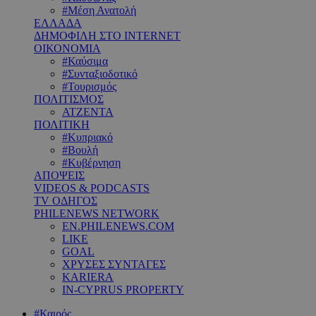
#Μέση Ανατολή
ΕΛΛΑΔΑ
ΔΗΜΟΦΙΛΗ ΣΤΟ INTERNET
ΟΙΚΟΝΟΜΙΑ
#Καύσιμα
#Συνταξιοδοτικό
#Τουρισμός
ΠΟΛΙΤΙΣΜΟΣ
ΑΤΖΕΝΤΑ
ΠΟΛΙΤΙΚΗ
#Κυπριακό
#Βουλή
#Κυβέρνηση
ΑΠΟΨΕΙΣ
VIDEOS & PODCASTS
TV ΟΔΗΓΟΣ
PHILENEWS NETWORK
EN.PHILENEWS.COM
LIKE
GOAL
ΧΡΥΣΕΣ ΣΥΝΤΑΓΕΣ
KARIERA
IN-CYPRUS PROPERTY
#Καιρός