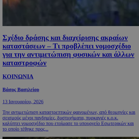
Σχέδιο δράσης και διαχείρισης ακραίων
καταστάσεων – Τι προβλέπει νομοσχέδιο
για την αντιμετώπιση φυσικών και άλλων
καταστροφών
ΚΟΙΝΩΝΙΑ
Βάσος Βασιλείου
13 Ιανουαρίου, 2026
Την αντιμετώπιση καταστρεπτικών φαινομένων, από θεομηνίες και
σεισμούς μέχρι πανδημίες, δυστυχήματα, πυρκαγιές κ.ο.κ.
καλύπτει νομοσχέδιο που ετοίμασε το υπουργείο Εσωτερικών και
το οποίο τέθηκε προς...