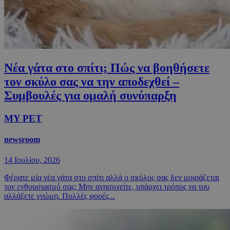
Νέα γάτα στο σπίτι; Πώς να βοηθήσετε
τον σκύλο σας να την αποδεχθεί –
Συμβουλές για ομαλή συνύπαρξη
MY PET
newsroom
14 Ιουλίου, 2026
Φέρατε μία νέα γάτα στο σπίτι αλλά ο σκύλος σας δεν μοιράζεται
τον ενθουσιασμό σας; Μην ανησυχείτε, υπάρχει τρόπος να του
αλλάξετε γνώμη. Πολλές φορές...