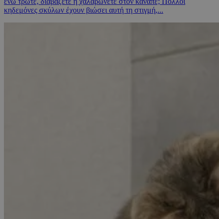
ενώ τρώτε, διαβάζετε ή χαλαρώνετε στον καναπέ; Πολλοί
κηδεμόνες σκύλων έχουν βιώσει αυτή τη στιγμή,...