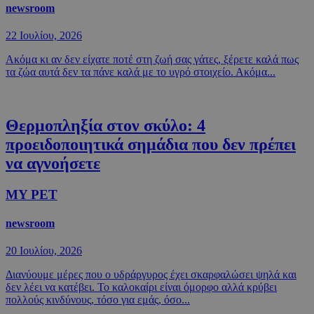
newsroom
22 Ιουλίου, 2026
Ακόμα κι αν δεν είχατε ποτέ στη ζωή σας γάτες, ξέρετε καλά πως
τα ζώα αυτά δεν τα πάνε καλά με το υγρό στοιχείο. Ακόμα...
Θερμοπληξία στον σκύλο: 4
προειδοποιητικά σημάδια που δεν πρέπει
να αγνοήσετε
MY PET
newsroom
20 Ιουλίου, 2026
Διανύουμε μέρες που ο υδράργυρος έχει σκαρφαλώσει ψηλά και
δεν λέει να κατέβει. Το καλοκαίρι είναι όμορφο αλλά κρύβει
πολλούς κινδύνους, τόσο για εμάς, όσο...