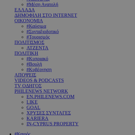
#Μέση Ανατολή
ΕΛΛΑΔΑ
ΔΗΜΟΦΙΛΗ ΣΤΟ INTERNET
ΟΙΚΟΝΟΜΙΑ
#Καύσιμα
#Συνταξιοδοτικό
#Τουρισμός
ΠΟΛΙΤΙΣΜΟΣ
ΑΤΖΕΝΤΑ
ΠΟΛΙΤΙΚΗ
#Κυπριακό
#Βουλή
#Κυβέρνηση
ΑΠΟΨΕΙΣ
VIDEOS & PODCASTS
TV ΟΔΗΓΟΣ
PHILENEWS NETWORK
EN.PHILENEWS.COM
LIKE
GOAL
ΧΡΥΣΕΣ ΣΥΝΤΑΓΕΣ
KARIERA
IN-CYPRUS PROPERTY
#Καιρός