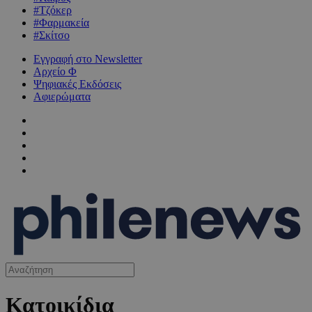
#Τζόκερ
#Φαρμακεία
#Σκίτσο
Εγγραφή στο Newsletter
Αρχείο Φ
Ψηφιακές Εκδόσεις
Αφιερώματα
Κατοικίδια