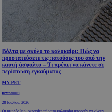
Βόλτα με σκύλο το καλοκαίρι: Πώς να
προστατεύσετε τις πατούσες του από την
καυτή άσφαλτο – Τι πρέπει να κάνετε σε
περίπτωση εγκαύματος
MY PET
newsroom
28 Ιουλίου, 2026
Οι υψηλές θερμοκρασίες τώρα το καλοκαίρι μπορούν να γίνουν