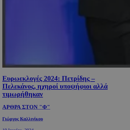
Ευρωεκλογές 2024: Πετρίδης –
Πελεκάνος, ηχηροί υποψήφιοι αλλά
τιμωρήθηκαν
ΑΡΘΡΑ ΣΤΟΝ "Φ"
Γιώργος Καλλινίκου