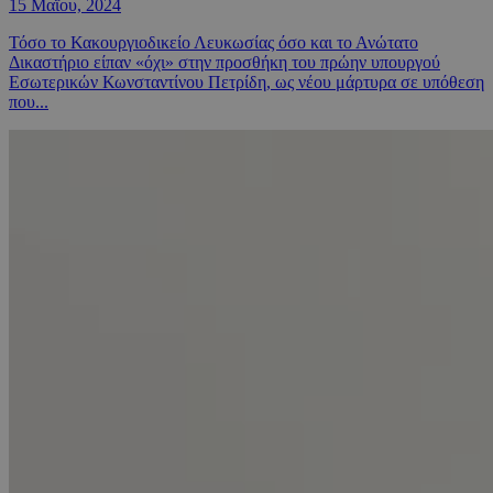
15 Μαΐου, 2024
Τόσο το Κακουργιοδικείο Λευκωσίας όσο και το Ανώτατο
Δικαστήριο είπαν «όχι» στην προσθήκη του πρώην υπουργού
Εσωτερικών Κωνσταντίνου Πετρίδη, ως νέου μάρτυρα σε υπόθεση
που...