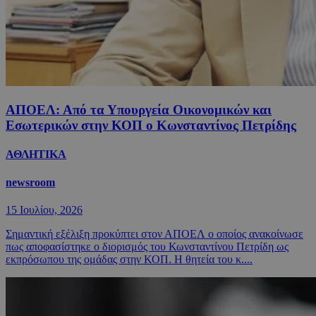
ΑΠΟΕΛ: Από τα Υπουργεία Οικονομικών και
Εσωτερικών στην ΚΟΠ ο Κωνσταντίνος Πετρίδης
ΑΘΛΗΤΙΚΑ
newsroom
15 Ιουλίου, 2026
Σημαντική εξέλιξη προκύπτει στον ΑΠΟΕΛ ο οποίος ανακοίνωσε
πως αποφασίστηκε ο διορισμός του Κωνσταντίνου Πετρίδη ως
εκπρόσωπου της ομάδας στην ΚΟΠ. Η θητεία του κ....