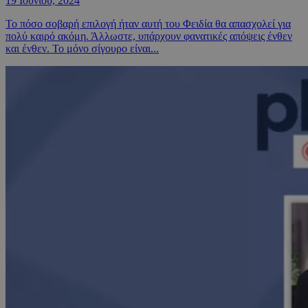
19 Ιουνίου, 2024
Το πόσο σοβαρή επιλογή ήταν αυτή του Φειδία θα απασχολεί για
πολύ καιρό ακόμη. Άλλωστε, υπάρχουν φανατικές απόψεις ένθεν
και ένθεν. Το μόνο σίγουρο είναι...