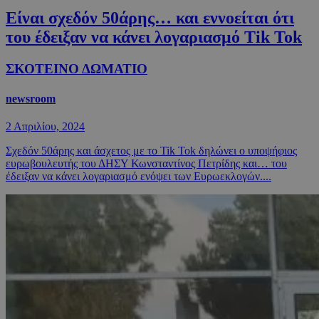
Είναι σχεδόν 50άρης… και εννοείται ότι
του έδειξαν να κάνει λογαριασμό Tik Tok
ΣΚΟΤΕΙΝΟ ΔΩΜΑΤΙΟ
newsroom
2 Απριλίου, 2024
Σχεδόν 50άρης και άσχετος με το Tik Tok δηλώνει ο υποψήφιος
ευρωβουλευτής του ΔΗΣΥ Κωνσταντίνος Πετρίδης και… του
έδειξαν να κάνει λογαριασμό ενόψει των Ευρωεκλογών....