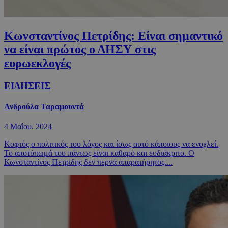
Κωνσταντίνος Πετρίδης: Είναι σημαντικό
να είναι πρώτος ο ΔΗΣΥ στις
ευρωεκλογές
ΕΙΔΗΣΕΙΣ
Ανδρούλα Ταραμουντά
4 Μαΐου, 2024
Κοφτός ο πολιτικός του λόγος και ίσως αυτό κάποιους να ενοχλεί.
Το αποτύπωμά του πάντως είναι καθαρό και ευδιάκριτο. Ο
Κωνσταντίνος Πετρίδης δεν περνά απαρατήρητος....