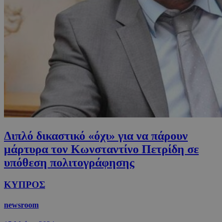
Διπλό δικαστικό «όχι» για να πάρουν
μάρτυρα τον Κωνσταντίνο Πετρίδη σε
υπόθεση πολιτογράφησης
ΚΥΠΡΟΣ
newsroom