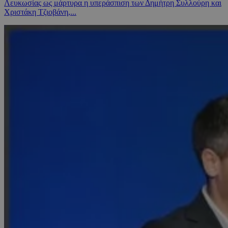
Λευκωσίας ως μάρτυρα η υπεράσπιση των Δημήτρη Συλλούρη και
Χριστάκη Τζιοβάνη,...