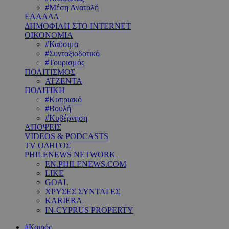
#Μέση Ανατολή
ΕΛΛΑΔΑ
ΔΗΜΟΦΙΛΗ ΣΤΟ INTERNET
ΟΙΚΟΝΟΜΙΑ
#Καύσιμα
#Συνταξιοδοτικό
#Τουρισμός
ΠΟΛΙΤΙΣΜΟΣ
ΑΤΖΕΝΤΑ
ΠΟΛΙΤΙΚΗ
#Κυπριακό
#Βουλή
#Κυβέρνηση
ΑΠΟΨΕΙΣ
VIDEOS & PODCASTS
TV ΟΔΗΓΟΣ
PHILENEWS NETWORK
EN.PHILENEWS.COM
LIKE
GOAL
ΧΡΥΣΕΣ ΣΥΝΤΑΓΕΣ
KARIERA
IN-CYPRUS PROPERTY
#Καιρός