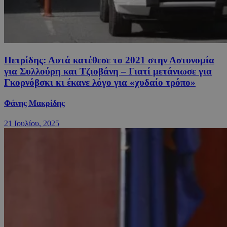
Πετρίδης: Αυτά κατέθεσε το 2021 στην Αστυνομία
για Συλλούρη και Τζιοβάνη – Γιατί μετάνιωσε για
Γκορνόβσκι κι έκανε λόγο για «χυδαίο τρόπο»
Φάνης Μακρίδης
21 Ιουλίου, 2025