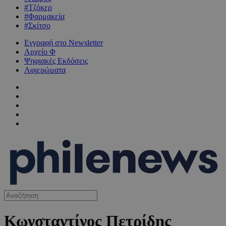
#Τζόκερ
#Φαρμακεία
#Σκίτσο
Εγγραφή στο Newsletter
Αρχείο Φ
Ψηφιακές Εκδόσεις
Αφιερώματα
Κωνσταντίνος Πετρίδης