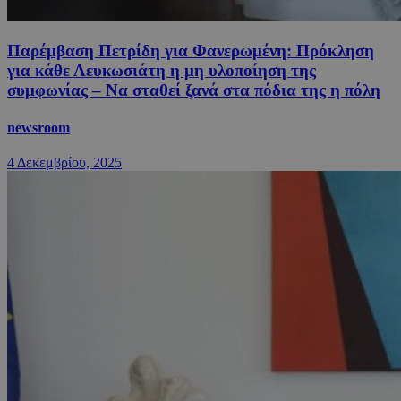
Παρέμβαση Πετρίδη για Φανερωμένη: Πρόκληση
για κάθε Λευκωσιάτη η μη υλοποίηση της
συμφωνίας – Να σταθεί ξανά στα πόδια της η πόλη
newsroom
4 Δεκεμβρίου, 2025