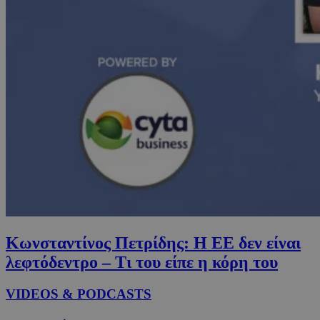
Κωνσταντίνος Πετρίδης: Η ΕΕ δεν είναι
λεφτόδεντρο – Τι του είπε η κόρη του
VIDEOS & PODCASTS