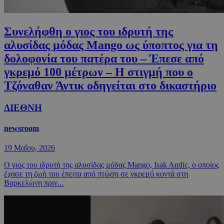
Συνελήφθη ο γιος του ιδρυτή της
αλυσίδας μόδας Mango ως ύποπτος για τη
δολοφονία του πατέρα του – Έπεσε από
γκρεμό 100 μέτρων – Η στιγμή που ο
Τζόναθαν Άντικ οδηγείται στο δικαστήριο
ΔΙΕΘΝΗ
newsroom
19 Μαΐου, 2026
Ο γιος του ιδρυτή της αλυσίδας μόδας Mango, Isak Andic, ο οποίος
έχασε τη ζωή του έπειτα από πτώση σε γκρεμό κοντά στη
Βαρκελώνη πριν...