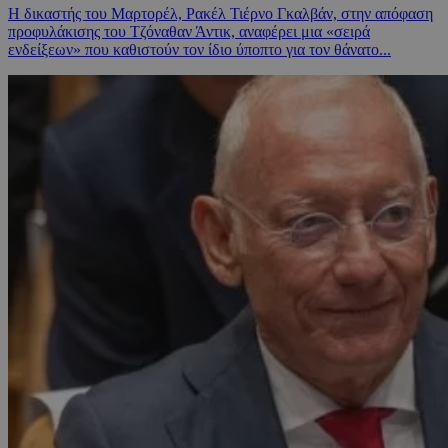
Η δικαστής του Μαρτορέλ, Ρακέλ Τιέρνο Γκαλβάν, στην απόφαση
προφυλάκισης του Τζόναθαν Άντικ, αναφέρει μια «σειρά
ενδείξεων» που καθιστούν τον ίδιο ύποπτο για τον θάνατο...