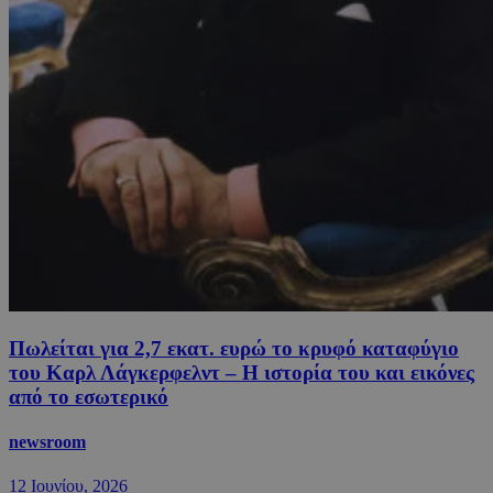
Πωλείται για 2,7 εκατ. ευρώ το κρυφό καταφύγιο
του Καρλ Λάγκερφελντ – Η ιστορία του και εικόνες
από το εσωτερικό
newsroom
12 Ιουνίου, 2026