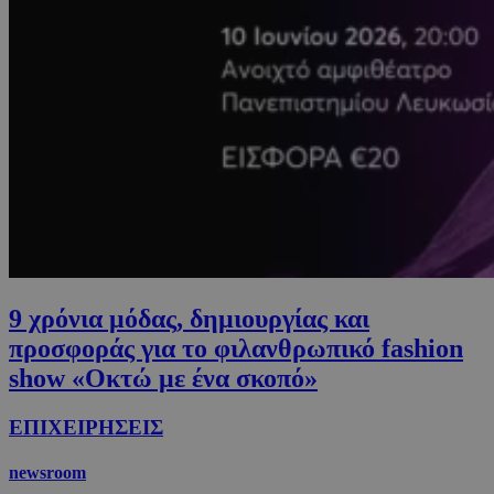
9 χρόνια μόδας, δημιουργίας και
προσφοράς για το φιλανθρωπικό fashion
show «Οκτώ με ένα σκοπό»
ΕΠΙΧΕΙΡΗΣΕΙΣ
newsroom