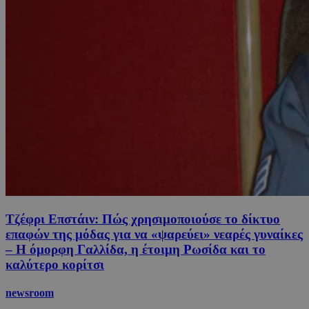
Τζέφρι Επστάιν: Πώς χρησιμοποιούσε το δίκτυο
επαφών της μόδας για να «ψαρεύει» νεαρές γυναίκες
– Η όμορφη Γαλλίδα, η έτοιμη Ρωσίδα και το
καλύτερο κορίτσι
newsroom