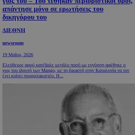
γιος του – Του τέθηκαν περιοριστικοί όροι,
απάντησε μόνο σε ερωτήσεις του
δικηγόρου του
ΔΙΕΘΝΗ
newsroom
19 Μαΐου, 2026
Ελεύθερος αφού κατέβαλε μεγάλο ποσό ως εγγύηση αφέθηκε ο
γιος του ιδρυτή των Mango, με τη δικαστή στην Καταλονία να τον
έχει κρίνει προφυλακιστέο. Η...