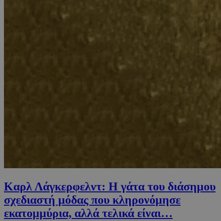
Καρλ Λάγκερφελντ: Η γάτα του διάσημου
σχεδιαστή μόδας που κληρονόμησε
εκατομμύρια, αλλά τελικά είναι…