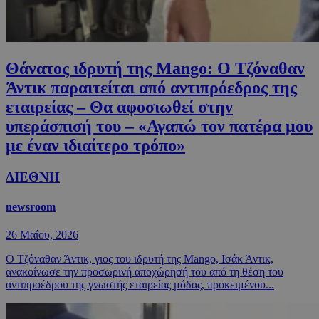
Θάνατος ιδρυτή της Mango: Ο Τζόναθαν
Άντικ παραιτείται από αντιπρόεδρος της
εταιρείας – Θα αφοσιωθεί στην
υπεράσπισή του – «Αγαπώ τον πατέρα μου
με έναν ιδιαίτερο τρόπο»
ΔΙΕΘΝΗ
newsroom
26 Μαΐου, 2026
Ο Τζόναθαν Άντικ, γιος του ιδρυτή της Mango, Ισάκ Άντικ,
ανακοίνωσε την προσωρινή αποχώρησή του από τη θέση του
αντιπροέδρου της γνωστής εταιρείας μόδας, προκειμένου...