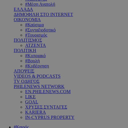
#Μέση Ανατολή
ΕΛΛΑΔΑ
ΔΗΜΟΦΙΛΗ ΣΤΟ INTERNET
ΟΙΚΟΝΟΜΙΑ
#Καύσιμα
#Συνταξιοδοτικό
#Τουρισμός
ΠΟΛΙΤΙΣΜΟΣ
ΑΤΖΕΝΤΑ
ΠΟΛΙΤΙΚΗ
#Κυπριακό
#Βουλή
#Κυβέρνηση
ΑΠΟΨΕΙΣ
VIDEOS & PODCASTS
TV ΟΔΗΓΟΣ
PHILENEWS NETWORK
EN.PHILENEWS.COM
LIKE
GOAL
ΧΡΥΣΕΣ ΣΥΝΤΑΓΕΣ
KARIERA
IN-CYPRUS PROPERTY
#Καιρός