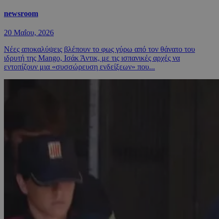
newsroom
20 Μαΐου, 2026
Νέες αποκαλύψεις βλέπουν το φως γύρω από τον θάνατο του
ιδρυτή της Mango, Ισάκ Άντικ, με τις ισπανικές αρχές να
εντοπίζουν μια «συσσώρευση ενδείξεων» που...