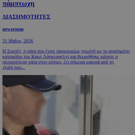
πάμπτωχη
ΔΙΑΣΗΜΟΤΗΤΕΣ
newsroom
31 Μαΐου, 2026
Η Σουπέτ, η γάτα που έγινε παγκοσμίως γνωστή ως το αγαπημένο
κατοικίδιο του Καρλ Λάγκερφελντ και θεωρήθηκε κάποτε η
πλουσιότερη γάτα στον κόσμο, ζει σήμερα μακριά από τη
χλιδή που...