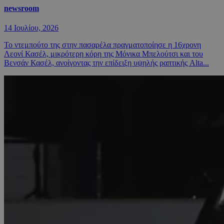
newsroom
14 Ιουλίου, 2026
Το ντεμπούτο της στην πασαρέλα πραγματοποίησε η 16χρονη
Λεονί Κασέλ, μικρότερη κόρη της Μόνικα Μπελούτσι και του
Βενσάν Κασέλ, ανοίγοντας την επίδειξη υψηλής ραπτικής Alta...