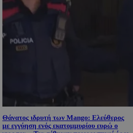
Θάνατος ιδρυτή των Mango: Ελεύθερος
με εγγύηση ενός εκατομμυρίου ευρώ ο