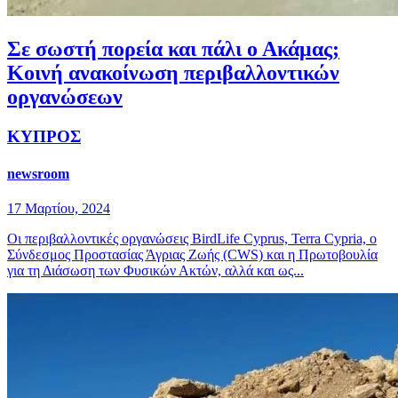
Σε σωστή πορεία και πάλι ο Ακάμας;
Κοινή ανακοίνωση περιβαλλοντικών
οργανώσεων
ΚΥΠΡΟΣ
newsroom
17 Μαρτίου, 2024
Οι περιβαλλοντικές οργανώσεις BirdLife Cyprus, Terra Cypria, ο
Σύνδεσμος Προστασίας Άγριας Ζωής (CWS) και η Πρωτοβουλία
για τη Διάσωση των Φυσικών Ακτών, αλλά και ως...