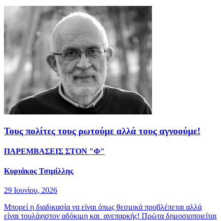
Τους πολίτες τους ρωτούμε αλλά τους αγνοούμε!
ΠΑΡΕΜΒΑΣΕΙΣ ΣΤΟΝ "Φ"
Κυριάκος Τσιμίλλης
29 Ιουνίου, 2026
Μπορεί η διαδικασία να είναι όπως θεσμικά προβλέπεται αλλά
είναι τουλάχιστον αδόκιμη και ανεπαρκής! Πρώτα δημοσιοποιείται