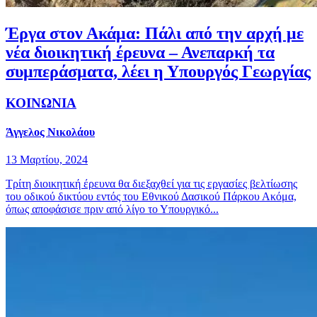
Έργα στον Ακάμα: Πάλι από την αρχή με
νέα διοικητική έρευνα – Ανεπαρκή τα
συμπεράσματα, λέει η Υπουργός Γεωργίας
ΚΟΙΝΩΝΙΑ
Άγγελος Νικολάου
13 Μαρτίου, 2024
Τρίτη διοικητική έρευνα θα διεξαχθεί για τις εργασίες βελτίωσης
του οδικού δικτύου εντός του Εθνικού Δασικού Πάρκου Ακόμα,
όπως αποφάσισε πριν από λίγο το Υπουργικό...