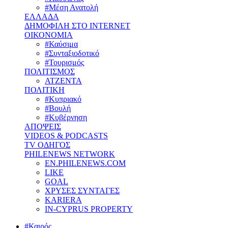
#Μέση Ανατολή
ΕΛΛΑΔΑ
ΔΗΜΟΦΙΛΗ ΣΤΟ INTERNET
ΟΙΚΟΝΟΜΙΑ
#Καύσιμα
#Συνταξιοδοτικό
#Τουρισμός
ΠΟΛΙΤΙΣΜΟΣ
ΑΤΖΕΝΤΑ
ΠΟΛΙΤΙΚΗ
#Κυπριακό
#Βουλή
#Κυβέρνηση
ΑΠΟΨΕΙΣ
VIDEOS & PODCASTS
TV ΟΔΗΓΟΣ
PHILENEWS NETWORK
EN.PHILENEWS.COM
LIKE
GOAL
ΧΡΥΣΕΣ ΣΥΝΤΑΓΕΣ
KARIERA
IN-CYPRUS PROPERTY
#Καιρός