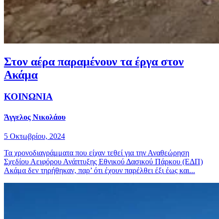
Στον αέρα παραµένουν τα έργα στον
Ακάµα
ΚΟΙΝΩΝΙΑ
Άγγελος Νικολάου
5 Οκτωβρίου, 2024
Τα χρονοδιαγράμματα που είχαν τεθεί για την Αναθεώρηση
Σχεδίου Αειφόρου Ανάπτυξης Εθνικού Δασικού Πάρκου (ΕΔΠ)
Ακάμα δεν τηρήθηκαν, παρ’ ότι έχουν παρέλθει έξι έως και...