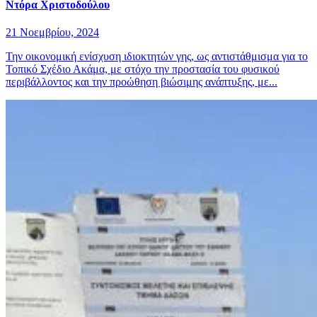
Ντόρα Χριστοδούλου
21 Νοεμβρίου, 2024
Την οικονομική ενίσχυση ιδιοκτητών γης, ως αντιστάθμισμα για το
Τοπικό Σχέδιο Ακάμα, με στόχο την προστασία του φυσικού
περιβάλλοντος και την προώθηση βιώσιμης ανάπτυξης, με...