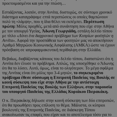
προετοιμασμένοι και για την πτώση…
Εστιάζοντας, λοιπόν, στην Αννίτα, δυστυχώς, σε σύντομο χρονικό
διάστημα καταγράψαμε επτά περιπτώσεις οι οποίες θαμπώνουν
πολύ τη «λάμψη», που η ίδια θέλει να εκπέμπει.
Περίπτωση
πρώτη:
Μόλις προχθές, μετά από συνάντηση που είχε στην Αθήνα
με τον υπουργό Υγείας,
Άδωνη Γεωργιάδη,
εστάλη δελτίο τύπου
με τίτλο
«Λύνει ένα διαχρονικό πρόβλημα των Κυπρίων φοιτητών η
Αννίτα».
Αφορά την προσπάθεια των φοιτητών μας να αποκτήσουν
Αριθμό Μητρώου Κοινωνικής Ασφάλισης (ΑΜΚΑ) ώστε να έχουν
πρόσβαση σε ιατροφαρμακευτική περίθαλψη στην Ελλάδα.
Βεβαίως, διαβάζοντας κάποιος του δελτίο τύπου, διαπιστώνει ότι η
Αννίτα δεν έλυσε το πρόβλημα. Απλώς, της υποσχέθηκε ο Άδωνης
ότι θα το λύσει. Αυτό, όμως, είναι το ολιγότερον. Το μέγα σφάλμα
της Αννίτας είναι ότι μόλις προ 3-4 μηνών,
το συγκεκριμένο
πρόβλημα έθεσε σύσσωμη η Επιτροπή Παιδείας της Βουλής σε
κοινή σύσκεψη που είχε στην Αθήνα με την αντίστοιχη
Επιτροπή Παιδείας της Βουλής των Ελλήνων, στην παρουσία
του υπουργού Παιδείας της Ελλάδας Κυριάκου Πιερακάκη.
Ο κ. Πιερακάκης δήλωσε στην κοινή σύσκεψη των δύο επιτροπών,
ότι θα προωθήσει προς επίλυση το θέμα. Μάλιστα, οι κύπριοι
βουλευτές της Επιτροπής Παιδείας, σε διάσκεψη Τύπου
ανακοίνωσαν τις επαφές που είχαν και το αποτέλεσμα τόσο για το