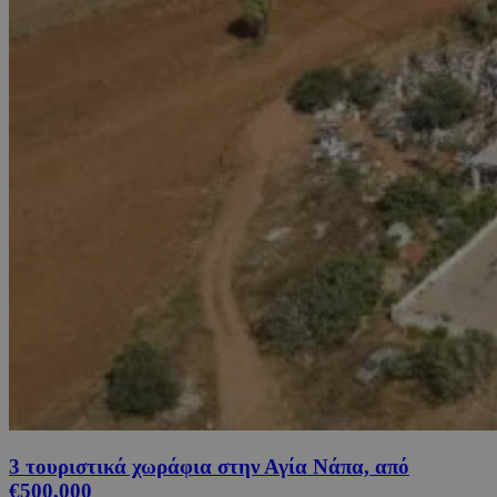
3 τουριστικά χωράφια στην Αγία Νάπα, από
€500,000