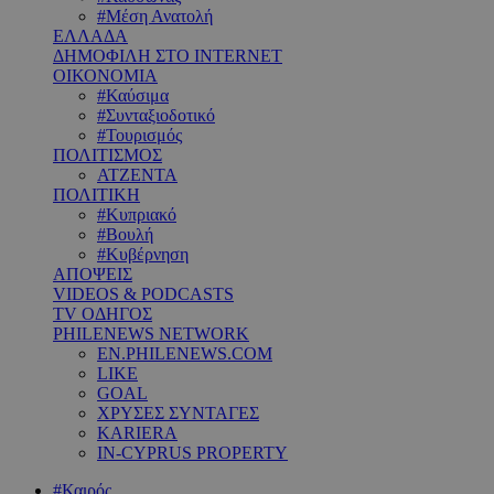
#Μέση Ανατολή
ΕΛΛΑΔΑ
ΔΗΜΟΦΙΛΗ ΣΤΟ INTERNET
ΟΙΚΟΝΟΜΙΑ
#Καύσιμα
#Συνταξιοδοτικό
#Τουρισμός
ΠΟΛΙΤΙΣΜΟΣ
ΑΤΖΕΝΤΑ
ΠΟΛΙΤΙΚΗ
#Κυπριακό
#Βουλή
#Κυβέρνηση
ΑΠΟΨΕΙΣ
VIDEOS & PODCASTS
TV ΟΔΗΓΟΣ
PHILENEWS NETWORK
EN.PHILENEWS.COM
LIKE
GOAL
ΧΡΥΣΕΣ ΣΥΝΤΑΓΕΣ
KARIERA
IN-CYPRUS PROPERTY
#Καιρός