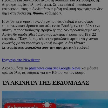
Πρόλαβε και συγκάλεσε ανάλογη σύσκεψη και ο Πρόεδρος της
Δημοκρατίας (άτσαλη ενέργεια). Σε μια επίδειξη παιδικού
κακοφανίσματος, η Αννίτα ήταν η μόνη πολιτική αρχηγός που δεν
πήγε στη σύσκεψη.
Φάουλ νούμερο 7.
Η στήλη έχει άριστη γνώση για το πώς σχεδιάζει ένα σωρό
επικοινωνιακές δράσεις και πώς εντός Βουλής έχει επιβάλει ένα
σύστημα προστασίας της προβολής της. Δεν προδικάζουμε αν η
Αννίτα θα αποδειχθεί διάττοντας αστέρας ή κόσμημα 18 ή 22
καρατίων. Πλην, όμως, τέτοιες περιπτώσεις πρέπει να γίνονται
γνωστές για να προσέχει η κοινή γνώμη! Διότι
τέτοιες
λεπτομέρειες αποκαλύπτουν την πραγματική εικόνα!
Εγγραφή στο Newsletter
Ακολουθήστε το
philenews.com στο Google News
και μάθετε
πρώτοι όλες τις ειδήσεις για την Κύπρο και τον κόσμο
ΤΑ ΑΚΙΝΗΤΑ ΤΗΣ ΕΒΔΟΜΑΔΑΣ