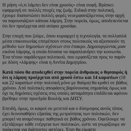
Η ρήση «ό,τι λάμπει δεν είναι χρυσός» είναι σοφή. Βρίσκει
εφαρμογή σε πολλές πτυχές της ζωής. Ειδικά στην πολιτική,
έχουμε διαπιστώσει πολλές φορές νεοεμφανιζόμενους στην αρχή
να παρουσιάζουν κάποια λάμψη. Στην πορεία, όμως, αποδεικνύεται
ότι δεν προέρχεται από ατόφιο χρυσάφι.
Στην εποχή που ζούμε, όπου κυριαρχεί η τεχνολογία, τα πολλαπλά
μέσα επικοινωνίας επιτρέπουν στους πολιτικούς να αξιοποιούν τη
μέθοδο των δημοσίων σχέσεων στο έπακρο. Δημιουργώντας μιαν
εικόνα λάμψης, η οποία δύναται να παραπλανήσει την κοινωνία.
Ένα τέτοιο παράδειγμα πολιτικού, που εμφανίζεται προς το παρόν
με δόση «λάμψης» είναι η Αννίτα Δημητρίου.
Κατά πόσο θα αποδειχθεί στην πορεία άνθρακας ο θησαυρός ή
ότι η λάμψη προέρχεται από χρυσό έστω και 14 καρατίων
(18
και 22 καρατίων στην πολιτική μόνο με θαύμα) θα κριθεί σε βάθος
χρόνου. Από πολιτικές αποφάσεις βαρύνουσας σημασίας όμως και
όχι τις δημόσιες σχέσεις στις οποίες ασταμάτητα επιδίδεται αφότου
βρέθηκε στην προεδρία Βουλής και ΔΗΣΥ.
Επειδή, όμως, οι καιροί ου μενετοί και ο δύσμοιρος αυτός τόπος
έχει δεινοπαθήσει εξαιτίας της μετριότητας των πολιτικών, δεν
μπορεί να αναμένουμε παθητικά σε βάθος χρόνου. Οφείλουμε να
εξετάζουμε κάθε ενέργεια των πολιτικών, ώστε να γνωρίζουμε αν
πρόκειται για διάττοντες αστέρες. Έτσι θα είμαστε