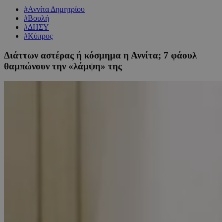
#Αννίτα Δημητρίου
#Βουλή
#ΔΗΣΥ
#Κύπρος
Διάττων αστέρας ή κόσμημα η Αννίτα; 7 φάουλ
θαμπώνουν την «λάμψη» της