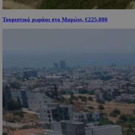
Τουριστικό χωράφι στο Μαρώνι, €225,000