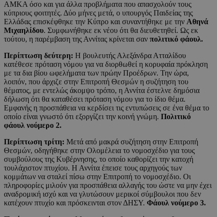
ΑΜΚΑ όσο και για άλλα προβλήματα που απασχολούν τους
κύπριους φοιτητές. Δύο μήνες μετά, ο υπουργός Παιδείας της
Ελλάδας επισκέφθηκε την Κύπρο και συναντήθηκε με την
Αθηνά
Μιχαηλίδου
. Συμφωνήθηκε εκ νέου ότι θα διευθετηθεί. Ως εκ
τούτου, η παρέμβαση της Αννίτας κρίνεται σαν
πολιτικό φάουλ.
Περίπτωση δεύτερη:
Η βουλευτής Αλεξάνδρα Ατταλίδου
κατέθεσε πρόταση νόμου για να διορθωθεί η κορυφαία πρόκληση
με τα δια βίου ωφελήματα των πρώην Προέδρων. Την ώρα,
λοιπόν, που άρχιζε στην Επιτροπή Θεσμών η συζήτηση του
θέματος, με εντελώς άκομψο τρόπο, η Αννίτα έστελνε δημόσια
δήλωση ότι θα καταθέσει πρόταση νόμου για το ίδιο θέμα.
Εμφανής η προσπάθεια να κερδίσει τις εντυπώσεις σε ένα θέμα το
οποίο είναι γνωστό ότι εξοργίζει την κοινή γνώμη.
Πολιτικό
φάουλ νούμερο 2.
Περίπτωση τρίτη:
Μετά από μακρά συζήτηση στην Επιτροπή
Θεσμών, οδηγήθηκε στην Ολομέλεια το νομοσχέδιο για τους
συμβούλους της Κυβέρνησης, το οποίο καθορίζει την κατοχή
τουλάχιστον πτυχίου. Η Αννίτα έπεισε τους αρχηγούς των
κομμάτων να σταλεί πίσω στην Επιτροπή το νομοσχέδιο. Οι
πληροφορίες μιλούν για προσπάθεια αλλαγής του ώστε να μην έχει
αναδρομική ισχύ και να γλυτώσουν μερικοί σύμβουλοι που δεν
κατέχουν πτυχίο και πρόσκεινται στον ΔΗΣΥ.
Φάουλ νούμερο 3.