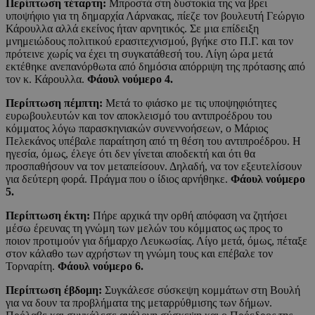
Περίπτωση τέταρτη:
Μπροστά στη δυστοκία της να βρει
υποψήφιο για τη δημαρχία Λάρνακας, πίεζε τον βουλευτή Γεώργιο
Κάρουλλα αλλά εκείνος ήταν αρνητικός. Σε μια επίδειξη
μνημειώδους πολιτικού ερασιτεχνισμού, βγήκε στο Π.Γ. και τον
πρότεινε χωρίς να έχει τη συγκατάθεσή του. Λίγη ώρα μετά
εκτέθηκε ανεπανόρθωτα από δημόσια απόρριψη της πρότασης από
τον κ. Κάρουλλα.
Φάουλ νούμερο 4.
Περίπτωση πέμπτη:
Μετά το φιάσκο με τις υποψηφιότητες
ευρωβουλευτών και τον αποκλεισμό του αντιπροέδρου του
κόμματος λόγω παρασκηνιακών συνεννοήσεων, ο Μάριος
Πελεκάνος υπέβαλε παραίτηση από τη θέση του αντιπροέδρου. Η
ηγεσία, όμως, έλεγε ότι δεν γίνεται αποδεκτή και ότι θα
προσπαθήσουν να τον μεταπείσουν. Δηλαδή, να τον εξευτελίσουν
για δεύτερη φορά. Πράγμα που ο ίδιος αρνήθηκε.
Φάουλ νούμερο
5.
Περίπτωση έκτη:
Πήρε αρχικά την ορθή απόφαση να ζητήσει
μέσω έρευνας τη γνώμη των μελών του κόμματος ως προς το
ποιον προτιμούν για δήμαρχο Λευκωσίας. Λίγο μετά, όμως, πέταξε
στον κάλαθο των αχρήστων τη γνώμη τους και επέβαλε τον
Τορναρίτη.
Φάουλ νούμερο 6.
Περίπτωση έβδομη:
Συγκάλεσε σύσκεψη κομμάτων στη Βουλή
για να δουν τα προβλήματα της μεταρρύθμισης των δήμων.