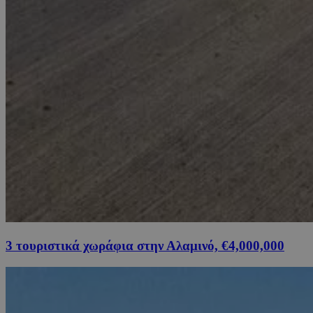
3 τουριστικά χωράφια στην Αλαμινό, €4,000,000