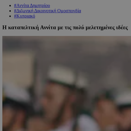
#Αννίτα Δημητρίου
#Διζωνική Δικοινοτική Ομοσπονδία
#Κυπριακό
Η καταπελτική Αννίτα με τις πολύ μελετημένες ιδέες