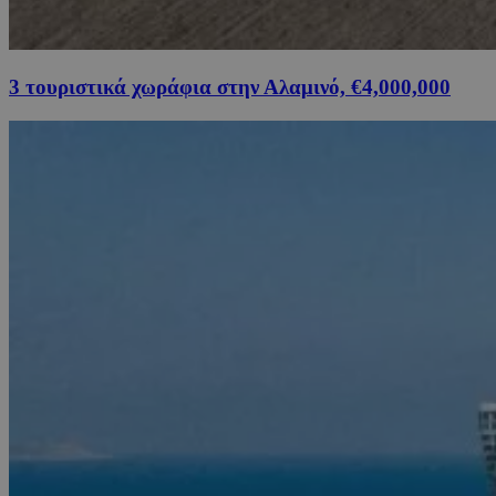
3 τουριστικά χωράφια στην Αλαμινό, €4,000,000