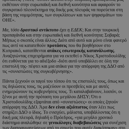
εκθέτουν στην ευρωπαϊκή και διεθνή κοινότητα και αφαιρούν το
συγκριτικό πλεονέκτημα της δικής μας πλευράς να πορεύεται στη
βάση της νομιμότητας, των συγκλίσεων και των ψηφισμάτων του
ΟΗΕ».
Μα, τόσο
δραστικό αντίκτυπο
έχει η ΕΔΕΚ
; Και στην τουρκική
προπαγάνδα και στην ευρωπαϊκή και διεθνή κοινότητα; Σοβαρά;
Μήπως ο σκοπός είναι άλλος; Διότι από αυτό και μόνο είναι φανερό
πως αντί να κατατεθούν
προτάσεις
που θα βοηθήσουν στο
Κυπριακό, κατατίθενται
ατάκες εσωτερικής κατανάλωσης
.
Αναζητώντας επιχειρήματα για να εκτεθεί ο Νίκος Χριστοδουλίδης
ότι ευθύνεται για το αδιέξοδο -διότι αυτό υποβάλλει σε όλη την
επιστολή της- πέφτει και μια ατάκα για την απόρριψη της ΔΔΟ από
τις «συνιστώσες της συγκυβέρνησης».
Πάντα ξεχνούν οι ταγοί του τόπου ότι τις επιστολές τους, όπως και
τις δηλώσεις τους, τις μαζεύουν οι πρεσβείες και με αυτές
ενημερώνουν τις κυβερνήσεις τους. Τι καταλαβαίνουν, λοιπόν, οι
ξένοι με αυτή την πρόταση του μεγάλου ΔΗΣΥ; Ότι ο
Χριστοδουλίδης εξαρτάται από «συνιστώσες» οι οποίες ζητούν
απόρριψη της ΔΔΟ. Άρα
δεν είναι αξιόπιστος
όταν λέει πως
στηρίζει ΔΔΟ ο ίδιος. Το ενισχύει, μάλιστα, υποβάλλοντας ότι η
δική μας πλευρά, δηλαδή ο Πρόεδρος, «για μεγάλο χρονικό
διάστημα αναλώθηκε σε
γενικόλογες διαβεβαιώσεις
για συνέχιση
των διαπραγματεύσεων από το σημείο που αυτές διακόπηκαν» στο