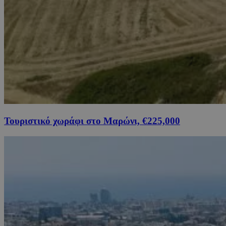
Τουριστικό χωράφι στο Μαρώνι, €225,000