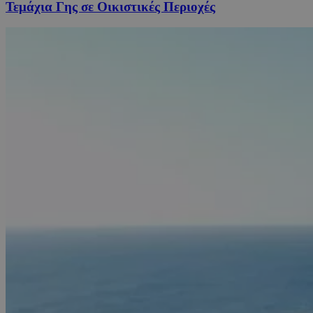
Τεμάχια Γης σε Οικιστικές Περιοχές