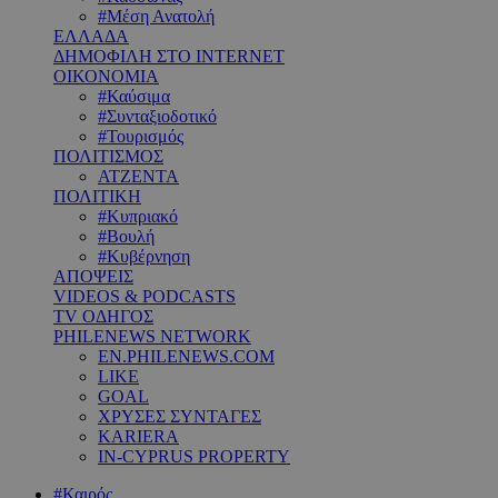
#Μέση Ανατολή
ΕΛΛΑΔΑ
ΔΗΜΟΦΙΛΗ ΣΤΟ INTERNET
ΟΙΚΟΝΟΜΙΑ
#Καύσιμα
#Συνταξιοδοτικό
#Τουρισμός
ΠΟΛΙΤΙΣΜΟΣ
ΑΤΖΕΝΤΑ
ΠΟΛΙΤΙΚΗ
#Κυπριακό
#Βουλή
#Κυβέρνηση
ΑΠΟΨΕΙΣ
VIDEOS & PODCASTS
TV ΟΔΗΓΟΣ
PHILENEWS NETWORK
EN.PHILENEWS.COM
LIKE
GOAL
ΧΡΥΣΕΣ ΣΥΝΤΑΓΕΣ
KARIERA
IN-CYPRUS PROPERTY
#Καιρός