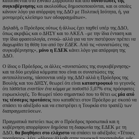
κατατίθενται στο Εθνικό Συμβούλιο και από
συνιστώσες της
συγκυβέρνησης
και ακολούθως δημοσιοποιούνται, και οι οποίες
κάνουν λόγο για απόρριψη της ΔΔΟ με Πολιτική Ισότητα, ή, για
μονομερές κλείσιμο των οδοφραγμάτων».
Δηλαδή, ο Πρόεδρος ούτως ή άλλως έχει ταχθεί υπέρ της ΔΔΟ,
όπως ακριβώς και ο ΔΗΣΥ και το ΑΚΕΛ –με την ίδια ένταση και
την ίδια φρασεολογία, εννοώ- αλλά για να τον πιστέψουν πρέπει
να
διαχωρίσει τη θέση του από την ΕΔΕΚ
. Από τις «συνιστώσες της
συγκυβέρνησης»,
μόνο η ΕΔΕΚ
κάνει λόγο για απόρριψη της
ΔΔΟ.
Ο ίδιος ο Πρόεδρος, οι άλλες «συνιστώσες της συγκυβέρνησης»
και τα δύο μεγάλα κόμματα που είναι οι συνιστώσες της
αντιπολίτευσης, τάσσονται υπέρ της ΔΔΟ αλλά η Πρόεδρος της
Βουλής και του ΔΗΣΥ, θεωρεί ότι είναι
καταστροφικό
το γεγονός
ότι
τάσσεται εναντίον ένα κόμμα με ποσοστό 5,07%
στις πρόσφατες
ευρωεκλογές. Το θεωρεί τόσο σημαντικό που το θέτει ως
μία από
τις τέσσερις προτάσεις
που καταθέτει στον Πρόεδρο με σκοπό να
σπάσει το αδιέξοδο και να επιστρέψει η Τουρκία στο τραπέζι των
διαπραγματεύσεων.
Πραγματικά πιστεύει πως αν ο Πρόεδρος προσωπικά και η
κυβέρνηση απορρίψουν δημόσια τη διαφωνία της ΕΔΕΚ με τη
ΔΔΟ,
θα βοηθήσει στο ελάχιστο
να σπάσει το αδιέξοδο; «Τέτοιες
προτάσεις», λέει, «δίνουν άλλοθι στην τουρκική προπαγάνδα, μάς