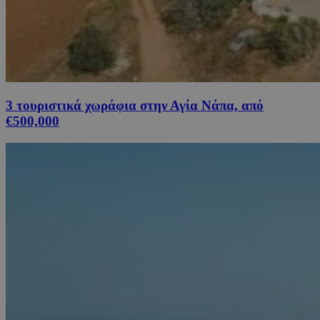
3 τουριστικά χωράφια στην Αγία Νάπα, από
€500,000