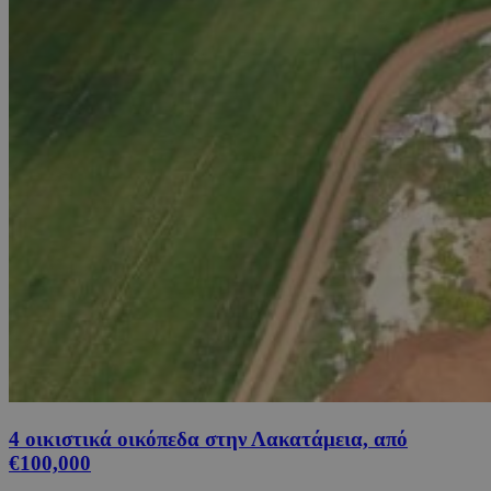
4 οικιστικά οικόπεδα στην Λακατάμεια, από
€100,000