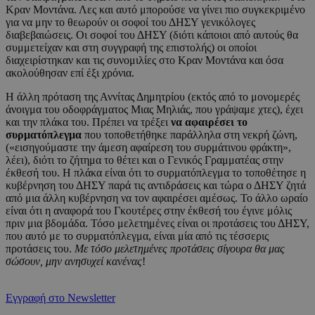
Κραν Μοντάνα. Λες και αυτό μπορούσε να γίνει πιο συγκεκριμένο
για να μην το θεωρούν οι σοφοί του ΔΗΣΥ γενικόλογες
διαβεβαιώσεις. Οι σοφοί του ΔΗΣΥ (διότι κάποιοι από αυτούς θα
συμμετείχαν και στη συγγραφή της επιστολής) οι οποίοι
διαχειρίστηκαν και τις συνομιλίες στο Κραν Μοντάνα και όσα
ακολούθησαν επί έξι χρόνια.
Η άλλη πρόταση της Αννίτας Δημητρίου (εκτός από το μονομερές
άνοιγμα του οδοφράγματος Μιας Μηλιάς, που γράψαμε χτες), έχει
και την πλάκα του. Πρέπει να τρέξει
να αφαιρέσει το
συρματόπλεγμα
που τοποθετήθηκε παράλληλα στη νεκρή ζώνη,
(«εισηγούμαστε την άμεση αφαίρεση του συρμάτινου φράκτη»,
λέει), διότι το ζήτημα το θέτει και ο Γενικός Γραμματέας στην
έκθεσή του. Η πλάκα είναι ότι το συρματόπλεγμα το τοποθέτησε η
κυβέρνηση του ΔΗΣΥ παρά τις αντιδράσεις και τώρα ο ΔΗΣΥ ζητά
από μια άλλη κυβέρνηση να τον αφαιρέσει αμέσως. Το άλλο ωραίο
είναι ότι η αναφορά του Γκουτέρες στην έκθεσή του έγινε μόλις
πριν μια βδομάδα. Τόσο μελετημένες είναι οι προτάσεις του ΔΗΣΥ,
που αυτό με το συρματόπλεγμα, είναι μία από τις τέσσερις
προτάσεις του.
Με τόσο μελετημένες προτάσεις σίγουρα θα μας
σώσουν, μην ανησυχεί κανένας
!
Εγγραφή στο Newsletter