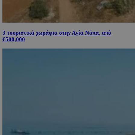
3 τουριστικά χωράφια στην Αγία Νάπα, από
€500,000