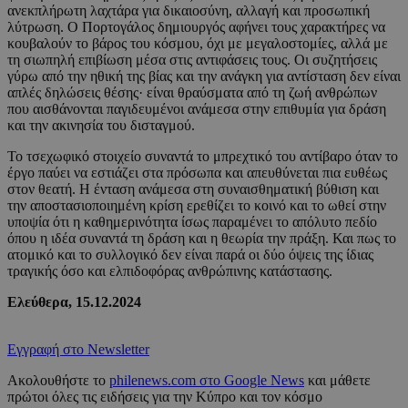
ανεκπλήρωτη λαχτάρα για δικαιοσύνη, αλλαγή και προσωπική
λύτρωση. Ο Πορτογάλος δημιουργός αφήνει τους χαρακτήρες να
κουβαλούν το βάρος του κόσμου, όχι με μεγαλοστομίες, αλλά με
τη σιωπηλή επιβίωση μέσα στις αντιφάσεις τους. Οι συζητήσεις
γύρω από την ηθική της βίας και την ανάγκη για αντίσταση δεν είναι
απλές δηλώσεις θέσης· είναι θραύσματα από τη ζωή ανθρώπων
που αισθάνονται παγιδευμένοι ανάμεσα στην επιθυμία για δράση
και την ακινησία του δισταγμού.
Το τσεχωφικό στοιχείο συναντά το μπρεχτικό του αντίβαρο όταν το
έργο παύει να εστιάζει στα πρόσωπα και απευθύνεται πια ευθέως
στον θεατή. Η ένταση ανάμεσα στη συναισθηματική βύθιση και
την αποστασιοποιημένη κρίση ερεθίζει το κοινό και το ωθεί στην
υποψία ότι η καθημερινότητα ίσως παραμένει το απόλυτο πεδίο
όπου η ιδέα συναντά τη δράση και η θεωρία την πράξη. Και πως το
ατομικό και το συλλογικό δεν είναι παρά οι δύο όψεις της ίδιας
τραγικής όσο και ελπιδοφόρας ανθρώπινης κατάστασης.
Ελεύθερα, 15.12.2024
Εγγραφή στο Newsletter
Ακολουθήστε το
philenews.com στο Google News
και μάθετε
πρώτοι όλες τις ειδήσεις για την Κύπρο και τον κόσμο