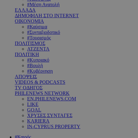
#Μέση Ανατολή
ΕΛΛΑΔΑ
ΔΗΜΟΦΙΛΗ ΣΤΟ INTERNET
ΟΙΚΟΝΟΜΙΑ
#Καύσιμα
#Συνταξιοδοτικό
#Τουρισμός
ΠΟΛΙΤΙΣΜΟΣ
ΑΤΖΕΝΤΑ
ΠΟΛΙΤΙΚΗ
#Κυπριακό
#Βουλή
#Κυβέρνηση
ΑΠΟΨΕΙΣ
VIDEOS & PODCASTS
TV ΟΔΗΓΟΣ
PHILENEWS NETWORK
EN.PHILENEWS.COM
LIKE
GOAL
ΧΡΥΣΕΣ ΣΥΝΤΑΓΕΣ
KARIERA
IN-CYPRUS PROPERTY
#Καιρός