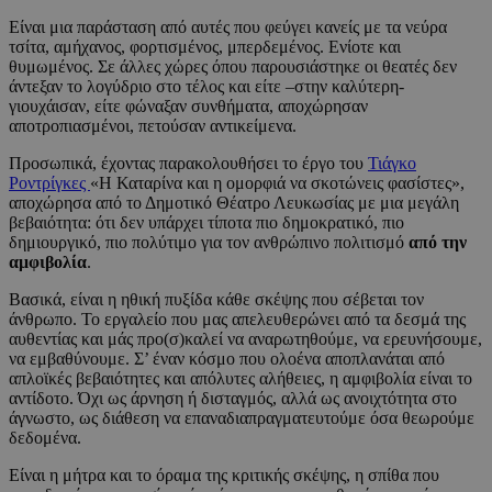
Είναι μια παράσταση από αυτές που φεύγει κανείς με τα νεύρα
τσίτα, αμήχανος, φορτισμένος, μπερδεμένος. Ενίοτε και
θυμωμένος. Σε άλλες χώρες όπου παρουσιάστηκε οι θεατές δεν
άντεξαν το λογύδριο στο τέλος και είτε –στην καλύτερη-
γιουχάισαν, είτε φώναξαν συνθήματα, αποχώρησαν
αποτροπιασμένοι, πετούσαν αντικείμενα.
Προσωπικά, έχοντας παρακολουθήσει το έργο του
Τιάγκο
Ροντρίγκες
«Η Καταρίνα και η ομορφιά να σκοτώνεις φασίστες»,
αποχώρησα από το Δημοτικό Θέατρο Λευκωσίας με μια μεγάλη
βεβαιότητα: ότι δεν υπάρχει τίποτα πιο δημοκρατικό, πιο
δημιουργικό, πιο πολύτιμο για τον ανθρώπινο πολιτισμό
από την
αμφιβολία
.
Βασικά, είναι η ηθική πυξίδα κάθε σκέψης που σέβεται τον
άνθρωπο. Το εργαλείο που μας απελευθερώνει από τα δεσμά της
αυθεντίας και μάς προ(σ)καλεί να αναρωτηθούμε, να ερευνήσουμε,
να εμβαθύνουμε. Σ’ έναν κόσμο που ολοένα αποπλανάται από
απλοϊκές βεβαιότητες και απόλυτες αλήθειες, η αμφιβολία είναι το
αντίδοτο. Όχι ως άρνηση ή δισταγμός, αλλά ως ανοιχτότητα στο
άγνωστο, ως διάθεση να επαναδιαπραγματευτούμε όσα θεωρούμε
δεδομένα.
Είναι η μήτρα και το όραμα της κριτικής σκέψης, η σπίθα που