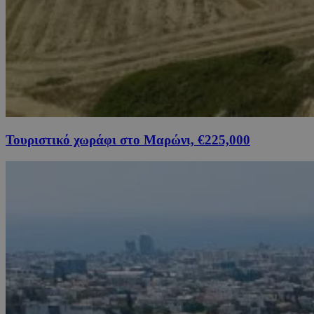
Τουριστικό χωράφι στο Μαρώνι, €225,000