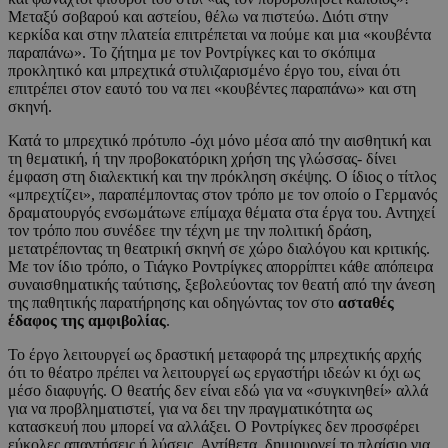
Μεταξύ σοβαρού και αστείου, θέλω να πιστεύω. Διότι στην
κερκίδα και στην πλατεία επιτρέπεται να πούμε και μια «κουβέντα
παραπάνω». Το ζήτημα με τον Ροντρίγκες και το σκόπιμα
προκλητικό και μπρεχτικά στυλιζαρισμένο έργο του, είναι ότι
επιτρέπει στον εαυτό του να πει «κουβέντες παραπάνω» και στη
σκηνή.
Κατά το μπρεχτικό πρότυπο -όχι μόνο μέσα από την αισθητική και
τη θεματική, ή την προβοκατόρικη χρήση της γλώσσας- δίνει
έμφαση στη διαλεκτική και την πρόκληση σκέψης. Ο ίδιος ο τίτλος
«μπρεχτίζει», παραπέμποντας στον τρόπο με τον οποίο ο Γερμανός
δραματουργός ενσωμάτωνε επίμαχα θέματα στα έργα του. Αντηχεί
τον τρόπο που συνέδεε την τέχνη με την πολιτική δράση,
μετατρέποντας τη θεατρική σκηνή σε χώρο διαλόγου και κριτικής.
Με τον ίδιο τρόπο, ο Τιάγκο Ροντρίγκες απορρίπτει κάθε απόπειρα
συναισθηματικής ταύτισης, ξεβολεύοντας τον θεατή από την άνεση
της παθητικής παρατήρησης και οδηγώντας τον στο
ασταθές
έδαφος της αμφιβολίας
.
Το έργο λειτουργεί ως δραστική μεταφορά της μπρεχτικής αρχής
ότι το θέατρο πρέπει να λειτουργεί ως εργαστήρι ιδεών κι όχι ως
μέσο διαφυγής. Ο θεατής δεν είναι εδώ για να «συγκινηθεί» αλλά
για να προβληματιστεί, για να δει την πραγματικότητα ως
κατασκευή που μπορεί να αλλάξει. Ο Ροντρίγκες δεν προσφέρει
εύκολες απαντήσεις ή λύσεις. Αντίθετα, δημιουργεί το πλαίσιο για