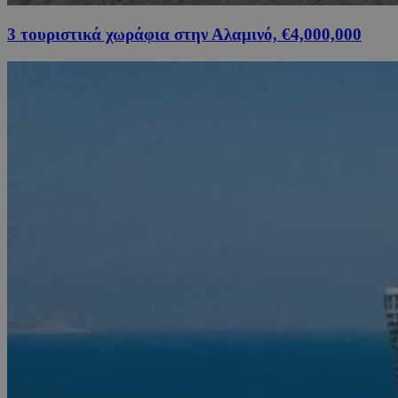
3 τουριστικά χωράφια στην Αλαμινό, €4,000,000