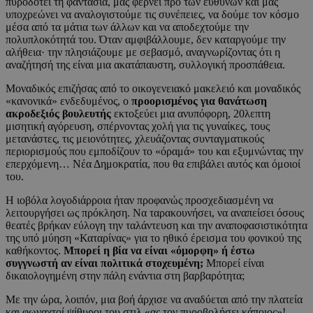
πυροδοτεί τη φαντασία, μάς φέρνει προ των ευθυνών και μάς
υποχρεώνει να αναλογιστούμε τις συνέπειες, να δούμε τον κόσμο
μέσα από τα μάτια των άλλων και να αποδεχτούμε την
πολυπλοκότητά του. Όταν αμφιβάλλουμε, δεν καταργούμε την
αλήθεια· την πλησιάζουμε με σεβασμό, αναγνωρίζοντας ότι η
αναζήτησή της είναι μια ακατάπαυστη, συλλογική προσπάθεια.
Μοναδικός επιζήσας από το οικογενειακό μακελειό και μοναδικός
«κανονικά» ενδεδυμένος, ο
προορισμένος για θανάτωση
ακροδεξιός βουλευτής
εκτοξεύει μια ανυπόφορη, 20λεπτη
μισητική αγόρευση, σπέρνοντας χολή για τις γυναίκες, τους
μετανάστες, τις μειονότητες, χλευάζοντας συνταγματικούς
περιορισμούς που εμποδίζουν το «όραμά» του και εξυμνώντας την
επερχόμενη… Νέα Δημοκρατία, που θα επιβάλει αυτός και όμοιοί
του.
Η ιοβόλα λογοδιάρροια ήταν προφανώς προσχεδιασμένη να
λειτουργήσει ως πρόκληση. Να ταρακουνήσει, να αναπείσει όσους
θεατές βρήκαν εύλογη την ταλάντευση και την αναποφασιστικότητα
της υπό μύηση «Καταρίνας» για το ηθικό έρεισμα του φονικού της
καθήκοντος.
Μπορεί η βία να είναι «όμορφη» ή έστω
συγγνωστή αν είναι πολιτικά στοχευμένη;
Μπορεί είναι
δικαιολογημένη στην πάλη ενάντια στη βαρβαρότητα;
Με την ώρα, λοιπόν, μια βοή άρχισε να αναδύεται από την πλατεία
και φωναχτοί ψίθυροι του στιλ «ας τον πυροβολήσει κάποιος»!