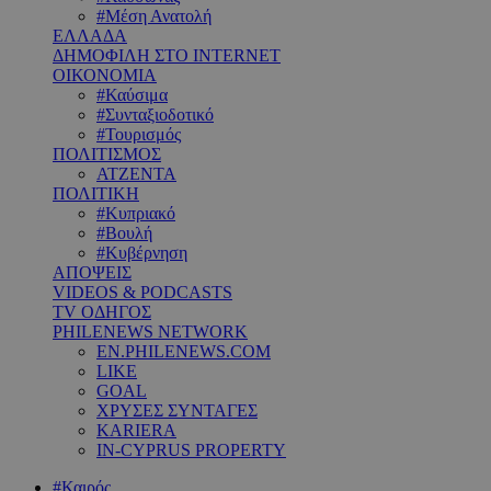
#Μέση Ανατολή
ΕΛΛΑΔΑ
ΔΗΜΟΦΙΛΗ ΣΤΟ INTERNET
ΟΙΚΟΝΟΜΙΑ
#Καύσιμα
#Συνταξιοδοτικό
#Τουρισμός
ΠΟΛΙΤΙΣΜΟΣ
ΑΤΖΕΝΤΑ
ΠΟΛΙΤΙΚΗ
#Κυπριακό
#Βουλή
#Κυβέρνηση
ΑΠΟΨΕΙΣ
VIDEOS & PODCASTS
TV ΟΔΗΓΟΣ
PHILENEWS NETWORK
EN.PHILENEWS.COM
LIKE
GOAL
ΧΡΥΣΕΣ ΣΥΝΤΑΓΕΣ
KARIERA
IN-CYPRUS PROPERTY
#Καιρός