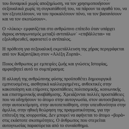
του δυναμικό χωρίς αποζημίωση, να τον χρησιμοποιήσουν
σεξουαλικά χωρίς τη συγκατάθεσή του, να πάρουν τα αγαθά του, να
τον εξευτελίσουν, να του προκαλέσουν πόνο, να τον βασανίσουν
και να τον σκοτώσουν».
Ο «λύκος» εμφανίζεται στο ανθρώπινο επίπεδο όταν υπάρχει
άγριος ανταγωνισμός μεταξύ αντιπάλων˙ «επιβάλλεται» να
εξολοθρευθεί, αφανιστεί ο αντίπαλος.
Η πρόθεση για σεξουαλική εκμετάλλευση της χήρας περιγράφεται
από τον Καζαντζάκη στον «Αλέξη Ζορπά».
Ποιος άνθρωπος με εμπειρίες ζωής και γνώσεις Ιστορίας,
αμφισβητεί αυτό το συμπέρασμα;
Η αλλαγή της ανθρώπινης φύσης προϋποθέτει δημιουργικά
εμπνευσμένες, αισθητικά καλλιεργημένες, ανθεκτικές στην
κακοποίηση και επίμονες προσπάθειες πολιτισμικής, κοινωνικής
και επιστημονικής αναβάθμισης. Χρειάζονται πολλές προσπάθειες
που να οδηγήσουν το άτομο στην αυτογνωσία, στον αυτοσεβασμό,
στην αυτοεκτίμηση, στην αυτοπεποίθηση, στην υπευθυνότητα στην
άμιλλα, στην ηθική θεώρηση της πραγματικότητας, για την
επίτευξη της ισορροπίας. Δεν μπορεί να αφήνεται το άτομο «βορά»
στις εκάστοτε σκοπιμότητες. Ο άνθρωπος που στερείται
αυτογνωσίας παρασύρεται από το συναίσθημα.