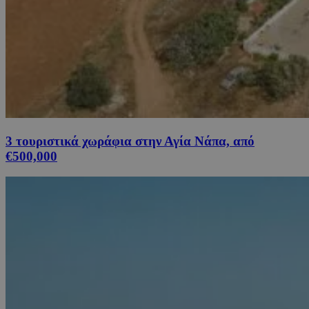
3 τουριστικά χωράφια στην Αγία Νάπα, από
€500,000