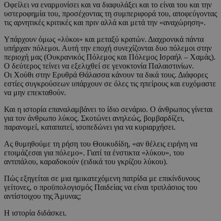
Οφείλει να εναρμονίσει και να διαφυλάξει και το είναι του και την
υστεροφημία του, προσέχοντας τη συμπεριφορά του, αποφεύγοντας
τις αρνητικές κριτικές και πριν αλλά και μετά την «αναχώρηση».
Υπάρχουν όμως «λύκοι» και μεταξύ κρατών. Διαχρονικά πάντα
υπήρχαν πόλεμοι. Αυτή την εποχή συνεχίζονται δυο πόλεμοι στην
περιοχή μας (Ουκρανικός Πόλεμος και Πόλεμος Ισραήλ – Χαμάς).
Ο δεύτερος τείνει να εξελιχθεί σε γενοκτονία Παλαιστινίων.
Οι Χούθι στην Ερυθρά Θάλασσα κάνουν τα δικά τους. Διάφορες
εστίες συγκρούσεων υπάρχουν σε όλες τις ηπείρους και ευχόμαστε
να μην επεκταθούν.
Και η ιστορία επαναλαμβάνει το ίδιο σενάριο. Ο άνθρωπος γίνεται
για τον άνθρωπο λύκος. Σκοτώνει ανηλεώς, βομβαρδίζει,
παρανομεί, καταπατεί, ισοπεδώνει για να κυριαρχήσει.
Ας θυμηθούμε τη ρήση του Θουκυδίδη, «αν θέλεις ειρήνη να
ετοιμάζεσαι για πόλεμο». Γιατί τα ένστικτα «λύκου», του
αντιπάλου, καραδοκούν (ειδικά του γκρίζου λύκου).
Πώς εξηγείται σε μια ημικατεχόμενη πατρίδα με επικίνδυνους
γείτονες, ο προϋπολογισμός Παιδείας να είναι τριπλάσιος του
αντίστοιχου της Άμυνας;
Η ιστορία διδάσκει.