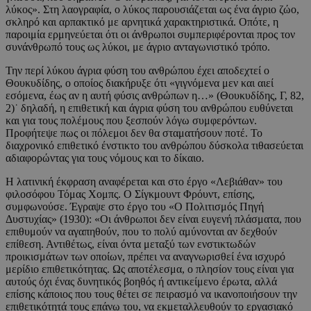
λύκος». Στη λαογραφία, ο λύκος παρουσιάζεται ως ένα άγριο ζώο,
σκληρό και αρπακτικό με αρνητικά χαρακτηριστικά. Οπότε, η
παροιμία ερμηνεύεται ότι οι άνθρωποι συμπεριφέρονται προς τον
συνάνθρωπό τους ως λύκοι, με άγριο ανταγωνιστικό τρόπο.
Την περί λύκου άγρια φύση του ανθρώπου έχει αποδεχτεί ο
Θουκυδίδης, ο οποίος διακήρυξε ότι «γιγνόμενα μεν και αιεί
εσόμενα, έως αν η αυτή φύσις ανθρώπων η…» (Θουκυδίδης, Γ, 82,
2)˙ δηλαδή, η επιθετική και άγρια φύση του ανθρώπου ευθύνεται
και για τους πολέμους που ξεσπούν λόγω συμφερόντων.
Προφήτεψε πως οι πόλεμοι δεν θα σταματήσουν ποτέ. Το
διαχρονικό επιθετικό ένστικτο του ανθρώπου δύσκολα τιθασεύεται
αδιαφορώντας για τους νόμους και το δίκαιο.
Η λατινική έκφραση αναφέρεται και στο έργο «Λεβιάθαν» του
φιλοσόφου Τόμας Χομπς. Ο Σίγκμουντ Φρόυντ, επίσης,
συμφωνούσε. Έγραψε στο έργο του «Ο Πολιτισμός Πηγή
Δυστυχίας» (1930): «Οι άνθρωποι δεν είναι ευγενή πλάσματα, που
επιθυμούν να αγαπηθούν, που το πολύ αμύνονται αν δεχθούν
επίθεση. Αντιθέτως, είναι όντα μεταξύ των ενστικτωδών
προικισμάτων των οποίων, πρέπει να αναγνωρισθεί ένα ισχυρό
μερίδιο επιθετικότητας. Ως αποτέλεσμα, ο πλησίον τους είναι για
αυτούς όχι ένας δυνητικός βοηθός ή αντικείμενο έρωτα, αλλά
επίσης κάποιος που τους θέτει σε πειρασμό να ικανοποιήσουν την
επιθετικότητά τους επάνω του, να εκμεταλλευθούν το εργασιακό