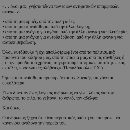
«… όλοι μας, γνήσια τέκνα των ίδιων αντιφατικών υπαρξιακών
αναγκών:
⦁ από τη μια ορμές, από την άλλη ιδέες,
⦁ από τη μια συναίσθημα, από την άλλη λογική,
⦁ από τη μια ανάγκη για αγάπη, από την άλλη ανάγκη για ελευθερία,
⦁ από τη μια ανάγκη για αυτοϋπέρβαση, από την άλλη ανάγκη για
αυτοεπιβεβαίωση.
Όλοι, αυτόβουλα ή όχι απαλλοτριωμένοι από τα πολιτισμικά
προϊόντα του κόσμου μας, από τη φτιαξιά μας, από τις συνθήκες ή
με την πρόοδο του χρόνου, συγκροτούμε ατομικές ταυτότητες και,
εν τέλει, προσωπικές αλήθειες» (Παπαδόπουλος Γ.Χ.).
Όμως το συναίσθημα προπορεύεται της λογικής και χάνεται
ευκολότερα.
Είναι δυνατόν ένας λογικός άνθρωπος να γίνει λύκος για τον
άνθρωπο, το φίλο, το γείτονα, το γονιό, τον αδελφό;
Και όμως …
Ο άνθρωπος ξεχνά ότι είναι περαστικός από τη γη και πρέπει να
κανονίσει ανάλογα την πορεία του.