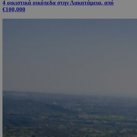
4 οικιστικά οικόπεδα στην Λακατάμεια, από
€100,000