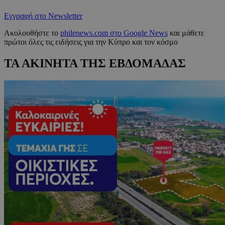
Εγγραφή στο Newsletter
Ακολουθήστε το
philenews.com στο Google News
και μάθετε
πρώτοι όλες τις ειδήσεις για την Κύπρο και τον κόσμο
ΤΑ ΑΚΙΝΗΤΑ ΤΗΣ ΕΒΔΟΜΑΔΑΣ