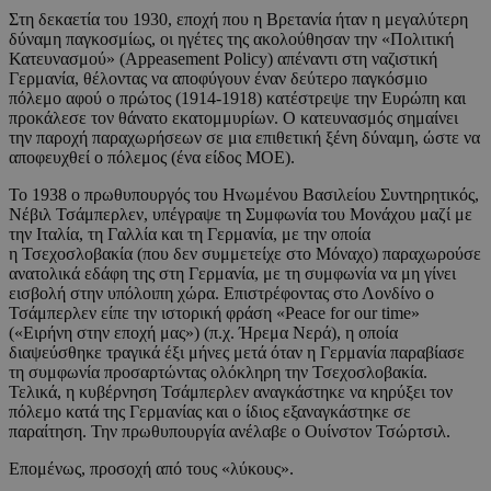
Στη δεκαετία του 1930, εποχή που η Βρετανία ήταν η μεγαλύτερη
δύναμη παγκοσμίως, οι ηγέτες της ακολούθησαν την «Πολιτική
Κατευνασμού» (Appeasement Policy) απέναντι στη ναζιστική
Γερμανία, θέλοντας να αποφύγουν έναν δεύτερο παγκόσμιο
πόλεμο αφού ο πρώτος (1914-1918) κατέστρεψε την Ευρώπη και
προκάλεσε τον θάνατο εκατομμυρίων. Ο κατευνασμός σημαίνει
την παροχή παραχωρήσεων σε μια επιθετική ξένη δύναμη, ώστε να
αποφευχθεί ο πόλεμος (ένα είδος ΜΟΕ).
Το 1938 ο πρωθυπουργός του Ηνωμένου Βασιλείου Συντηρητικός,
Νέβιλ Τσάμπερλεν, υπέγραψε τη Συμφωνία του Μονάχου μαζί με
την Ιταλία, τη Γαλλία και τη Γερμανία, με την οποία
η Τσεχοσλοβακία (που δεν συμμετείχε στο Μόναχο) παραχωρούσε
ανατολικά εδάφη της στη Γερμανία, με τη συμφωνία να μη γίνει
εισβολή στην υπόλοιπη χώρα. Επιστρέφοντας στο Λονδίνο ο
Τσάμπερλεν είπε την ιστορική φράση «Peace for our time»
(«Ειρήνη στην εποχή μας») (π.χ. Ήρεμα Νερά), η οποία
διαψεύσθηκε τραγικά έξι μήνες μετά όταν η Γερμανία παραβίασε
τη συμφωνία προσαρτώντας ολόκληρη την Τσεχοσλοβακία.
Τελικά, η κυβέρνηση Τσάμπερλεν αναγκάστηκε να κηρύξει τον
πόλεμο κατά της Γερμανίας και ο ίδιος εξαναγκάστηκε σε
παραίτηση. Την πρωθυπουργία ανέλαβε ο Ουίνστον Τσώρτσιλ.
Επομένως, προσοχή από τους «λύκους».