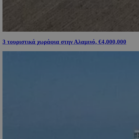
3 τουριστικά χωράφια στην Αλαμινό, €4,000,000