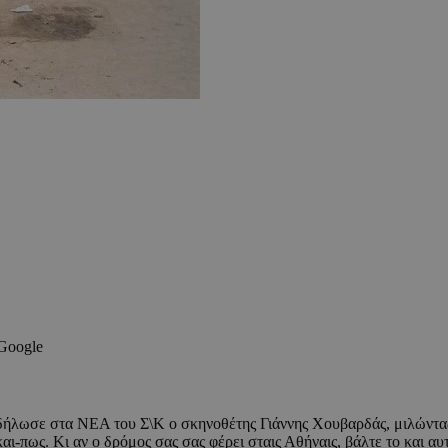
 Google
δήλωσε στα ΝΕΑ του Σ\Κ ο σκηνοθέτης Γιάννης Χουβαρδάς, μιλώντας 
ι-πως. Κι αν ο δρόμος σας σας φέρει σταις Αθήναις, βάλτε το και α