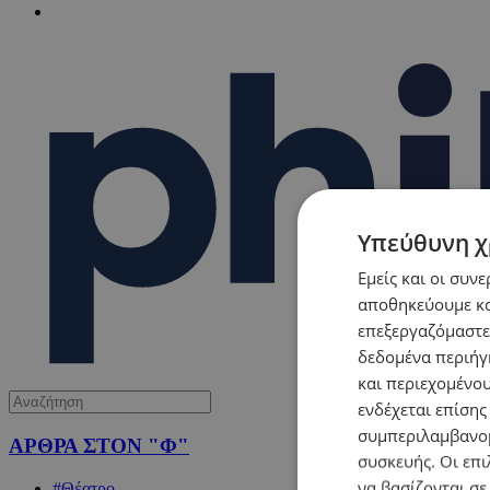
Υπεύθυνη χ
Εμείς και οι συν
αποθηκεύουμε κα
επεξεργαζόμαστε
δεδομένα περιήγη
και περιεχομένο
ενδέχεται επίσης
συμπεριλαμβανομ
ΑΡΘΡΑ ΣΤΟΝ "Φ"
συσκευής. Οι επι
να βασίζονται σε
#Θέατρο