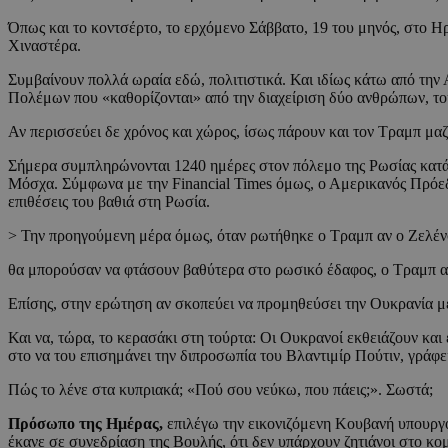
Όπως και το κοντσέρτο, το ερχόμενο Σάββατο, 19 του μηνός, στο Ηρ
Χιναστέρα.
Συμβαίνουν πολλά ωραία εδώ, πολιτιστικά. Και ιδίως κάτω από την 
Πολέμων που «καθορίζονται» από την διαχείριση δύο ανθρώπων, του
Αν περισσεύει δε χρόνος και χώρος, ίσως πάρουν και τον Τραμπ μαζ
Σήμερα συμπληρώνονται 1240 ημέρες στον πόλεμο της Ρωσίας κατά
Μόσχα. Σύμφωνα με την Financial Times όμως, ο Αμερικανός Πρόεδρ
επιθέσεις του βαθιά στη Ρωσία.
> Την προηγούμενη μέρα όμως, όταν ρωτήθηκε ο Τραμπ αν ο Ζελέ
θα μπορούσαν να φτάσουν βαθύτερα στο ρωσικό έδαφος, ο Τραμπ α
Επίσης, στην ερώτηση αν σκοπεύει να προμηθεύσει την Ουκρανία μ
Και να, τώρα, το κερασάκι στη τούρτα: Οι Ουκρανοί εκθειάζουν κα
στο να του επισημάνει την διπροσωπία του Βλαντιμίρ Πούτιν, γράφε
Πώς το λένε στα κυπριακά; «Πού σου νεύκω, που πάεις;». Σωστά;
Πρόσωπο της Ημέρας,
επιλέγω την εικονιζόμενη Κουβανή υπουργ
έκανε σε συνεδρίαση της Βουλής, ότι δεν υπάρχουν ζητιάνοι στο κο