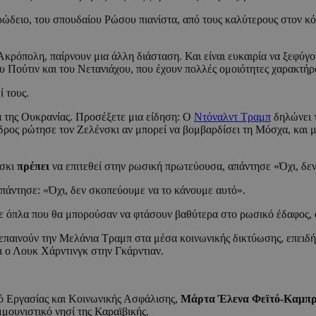
ώδειο, του σπουδαίου Ρώσου πιανίστα, από τους καλύτερους στον κόσ
Ακρόπολη, παίρνουν μια άλλη διάσταση. Και είναι ευκαιρία να ξεφύγο
 Πούτιν και του Νετανιάχου, που έχουν πολλές ομοιότητες χαρακτήρ
ί τους.
 της Ουκρανίας. Προσέξετε μια είδηση: Ο
Ντόναλντ Τραμπ
δηλώνει τ
ος ρώτησε τον Ζελένσκι αν μπορεί να βομβαρδίσει τη Μόσχα, και μάλ
νσκι
πρέπει
να επιτεθεί στην ρωσική πρωτεύουσα, απάντησε «Όχι, δε
πάντησε: «Όχι, δεν σκοπεύουμε να το κάνουμε αυτό».
ε όπλα που θα μπορούσαν να φτάσουν βαθύτερα στο ρωσικό έδαφος, 
ι επαινούν την Μελάνια Τραμπ στα μέσα κοινωνικής δικτύωσης, επειδ
ι ο Λουκ Χάρντινγκ στην Γκάρντιαν.
ό Εργασίας και Κοινωνικής Ασφάλισης,
Μάρτα Έλενα Φεϊτό-Καμπ
μμουνιστικό νησί της Καραϊβικής.