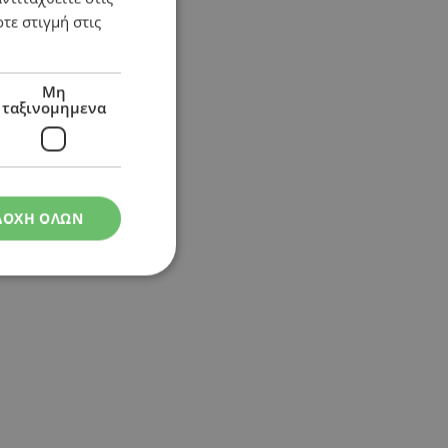
τε στιγμή στις
Μη
ταξινομημενα
ΔΟΧΗ ΟΛΩΝ