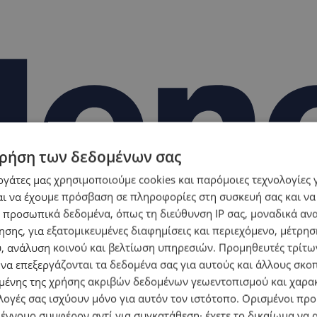
ρήση των δεδομένων σας
εργάτες μας χρησιμοποιούμε cookies και παρόμοιες τεχνολογίες 
ι να έχουμε πρόσβαση σε πληροφορίες στη συσκευή σας και να
 προσωπικά δεδομένα, όπως τη διεύθυνση IP σας, μοναδικά αν
σης, για εξατομικευμένες διαφημίσεις και περιεχόμενο, μέτρη
υ, ανάλυση κοινού και βελτίωση υπηρεσιών.
Προμηθευτές τρίτων
 να επεξεργάζονται τα δεδομένα σας για αυτούς και άλλους σκο
ένης της χρήσης ακριβών δεδομένων γεωεντοπισμού και χαρα
λογές σας ισχύουν μόνο για αυτόν τον ιστότοπο. Ορισμένοι πρ
 έννομο συμφέρον αντί για συγκατάθεση· έχετε το δικαίωμα να α