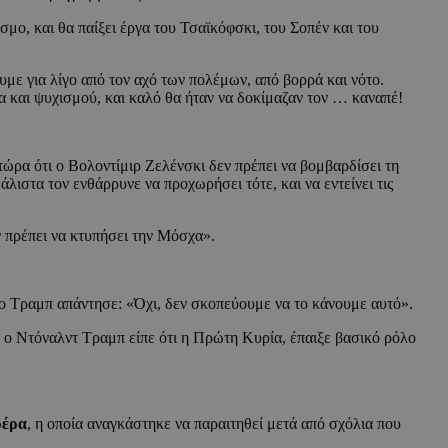
μο, και θα παίξει έργα του Τσαϊκόφσκι, του Σοπέν και του
υμε για λίγο από τον αχό των πολέμων, από βορρά και νότο.
α και ψυχισμού, και καλό θα ήταν να δοκίμαζαν τον … καναπέ!
ώρα ότι ο Βολοντίμιρ Ζελένσκι δεν πρέπει να βομβαρδίσει τη
ιστα τον ενθάρρυνε να προχωρήσει τότε, και να εντείνει τις
ν πρέπει να κτυπήσει την Μόσχα».
ο Τραμπ απάντησε: «Όχι, δεν σκοπεύουμε να το κάνουμε αυτό».
ή ο Ντόναλντ Τραμπ είπε ότι η Πρώτη Κυρία, έπαιξε βασικό ρόλο
ρέρα
, η οποία αναγκάστηκε να παραιτηθεί μετά από σχόλια που