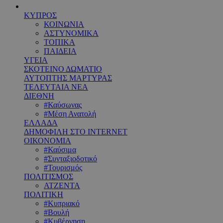
ΚΥΠΡΟΣ
ΚΟΙΝΩΝΙΑ
ΑΣΤΥΝΟΜΙΚΑ
ΤΟΠΙΚΑ
ΠΑΙΔΕΙΑ
ΥΓΕΙΑ
ΣΚΟΤΕΙΝΟ ΔΩΜΑΤΙΟ
ΑΥΤΟΠΤΗΣ ΜΑΡΤΥΡΑΣ
ΤΕΛΕΥΤΑΙΑ ΝΕΑ
ΔΙΕΘΝΗ
#Καύσωνας
#Μέση Ανατολή
ΕΛΛΑΔΑ
ΔΗΜΟΦΙΛΗ ΣΤΟ INTERNET
ΟΙΚΟΝΟΜΙΑ
#Καύσιμα
#Συνταξιοδοτικό
#Τουρισμός
ΠΟΛΙΤΙΣΜΟΣ
ΑΤΖΕΝΤΑ
ΠΟΛΙΤΙΚΗ
#Κυπριακό
#Βουλή
#Κυβέρνηση