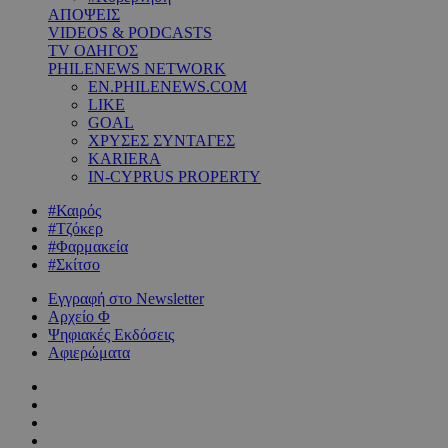
ΑΠΟΨΕΙΣ
VIDEOS & PODCASTS
TV ΟΔΗΓΟΣ
PHILENEWS NETWORK
EN.PHILENEWS.COM
LIKE
GOAL
ΧΡΥΣΕΣ ΣΥΝΤΑΓΕΣ
KARIERA
IN-CYPRUS PROPERTY
#Καιρός
#Τζόκερ
#Φαρμακεία
#Σκίτσο
Εγγραφή στο Newsletter
Αρχείο Φ
Ψηφιακές Εκδόσεις
Αφιερώματα