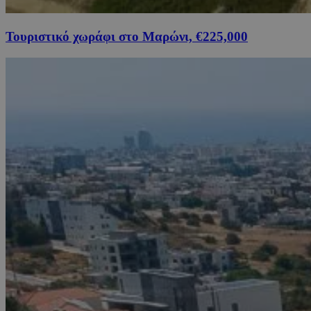
Τουριστικό χωράφι στο Μαρώνι, €225,000