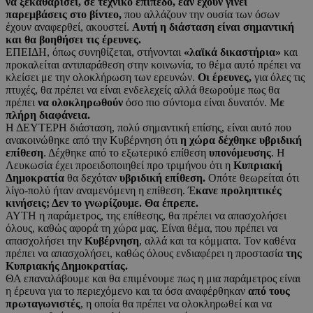
να ξεκαθαρίσει, σε τεχνικό επίπεδο, εάν έχουν γίνει
παρεμβάσεις στο βίντεο,
που αλλάζουν την ουσία των όσων
έχουν αναφερθεί, ακουστεί.
Αυτή η διάσταση είναι σημαντική
και θα βοηθήσει τις έρευνες.
ΕΠΕΙΔΗ, όπως συνηθίζεται, στήνονται
«λαϊκά δικαστήρια»
και
προκαλείται αντιπαράθεση στην κοινωνία, το θέμα αυτό πρέπει να
κλείσει με την ολοκλήρωση των ερευνών.
Οι έρευνες,
για όλες τις
πτυχές, θα πρέπει να είναι ενδελεχείς αλλά θεωρούμε πως θα
πρέπει
να ολοκληρωθούν
όσο πιο σύντομα είναι δυνατόν. Μ
ε
πλήρη διαφάνεια.
Η ΔΕΥΤΕΡΗ διάσταση, πολύ σημαντική επίσης, είναι αυτό που
ανακοινώθηκε από την Κυβέρνηση ότι
η χώρα δέχθηκε υβριδική
επίθεση
. Δέχθηκε από το εξωτερικό επίθεση
υπονόμευσης
. Η
Λευκωσία έχει προειδοποιηθεί προ τριμήνου ότι η
Κυπριακή
Δημοκρατία
θα δεχόταν
υβριδική επίθεση.
Οπότε θεωρείται ότι
λίγο-πολύ ήταν αναμενόμενη η επίθεση. Έ
κανε προληπτικές
κινήσεις; Δεν το γνωρίζουμε. Θα έπρεπε.
ΑΥΤΗ η παράμετρος, της επίθεσης, θα πρέπει να απασχολήσει
όλους, καθώς αφορά τη χώρα μας. Είναι θέμα, που πρέπει να
απασχολήσει την
Κυβέρνηση
, αλλά και τα κόμματα. Τον καθένα
πρέπει να απασχολήσει, καθώς όλους ενδιαφέρει η προστασία
της
Κυπριακής Δημοκρατίας.
ΘΑ επαναλάβουμε και θα επιμένουμε πως η μια παράμετρος είναι
η έρευνα για το περιεχόμενο και τα όσα αναφέρθηκαν
από τους
πρωταγωνιστές
, η οποία θα πρέπει να ολοκληρωθεί και να