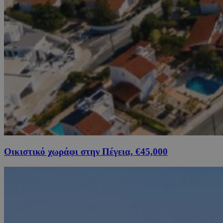
Οικιστικό χωράφι στην Πέγεια, €45,000