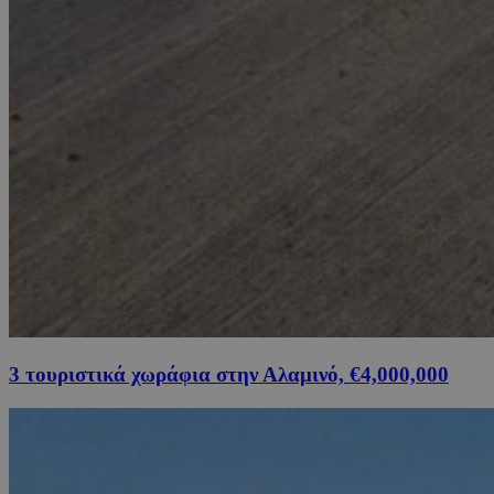
3 τουριστικά χωράφια στην Αλαμινό, €4,000,000