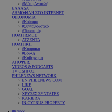
#Μέση Ανατολή
ΕΛΛΑΔΑ
ΔΗΜΟΦΙΛΗ ΣΤΟ INTERNET
ΟΙΚΟΝΟΜΙΑ
#Καύσιμα
#Συνταξιοδοτικό
#Τουρισμός
ΠΟΛΙΤΙΣΜΟΣ
ΑΤΖΕΝΤΑ
ΠΟΛΙΤΙΚΗ
#Κυπριακό
#Βουλή
#Κυβέρνηση
ΑΠΟΨΕΙΣ
VIDEOS & PODCASTS
TV ΟΔΗΓΟΣ
PHILENEWS NETWORK
EN.PHILENEWS.COM
LIKE
GOAL
ΧΡΥΣΕΣ ΣΥΝΤΑΓΕΣ
KARIERA
IN-CYPRUS PROPERTY
#Καιρός