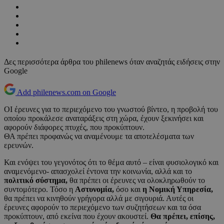
Δες περισσότερα άρθρα του philenews όταν αναζητάς ειδήσεις στην
Google
Add philenews.com on Google
ΟΙ έρευνες για το περιεχόμενο του γνωστού βίντεο, η προβολή του
οποίου προκάλεσε αναταράξεις στη χώρα, έχουν ξεκινήσει και
αφορούν διάφορες πτυχές, που προκύπτουν.
ΘΑ πρέπει προφανώς να αναμένουμε τα αποτελέσματα των
ερευνών.
Και ενόψει του γεγονότος ότι το θέμα αυτό – είναι φυσιολογικό και
αναμενόμενο- απασχολεί έντονα την κοινωνία, αλλά και το
πολιτικό σύστημα,
θα πρέπει οι έρευνες να ολοκληρωθούν το
συντομότερο. Τόσο η
Αστυνομία,
όσο και
η Νομική Υπηρεσία,
θα πρέπει να κινηθούν γρήγορα αλλά με σιγουριά. Αυτές οι
έρευνες αφορούν το περιεχόμενο των συζητήσεων και τα όσα
προκύπτουν, από εκείνα που έχουν ακουστεί.
Θα πρέπει, επίσης,