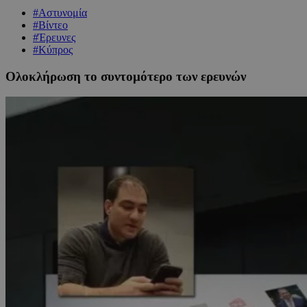
#Αστυνομία
#Βίντεο
#Έρευνες
#Κύπρος
Ολοκλήρωση το συντομότερο των ερευνών