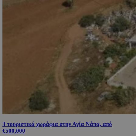
3 τουριστικά χωράφια στην Αγία Νάπα, από
€500,000