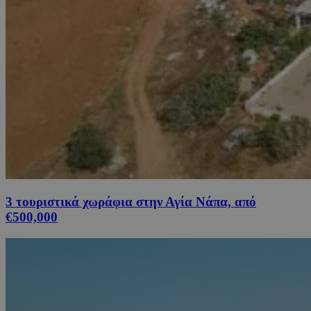
3 τουριστικά χωράφια στην Αγία Νάπα, από
€500,000