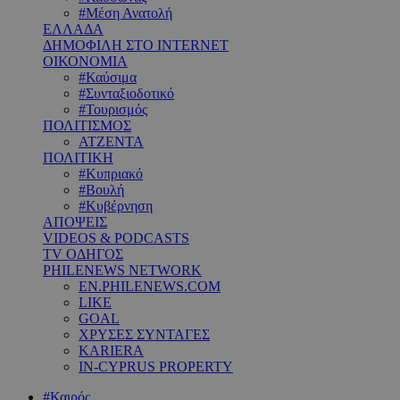
#Μέση Ανατολή
ΕΛΛΑΔΑ
ΔΗΜΟΦΙΛΗ ΣΤΟ INTERNET
ΟΙΚΟΝΟΜΙΑ
#Καύσιμα
#Συνταξιοδοτικό
#Τουρισμός
ΠΟΛΙΤΙΣΜΟΣ
ΑΤΖΕΝΤΑ
ΠΟΛΙΤΙΚΗ
#Κυπριακό
#Βουλή
#Κυβέρνηση
ΑΠΟΨΕΙΣ
VIDEOS & PODCASTS
TV ΟΔΗΓΟΣ
PHILENEWS NETWORK
EN.PHILENEWS.COM
LIKE
GOAL
ΧΡΥΣΕΣ ΣΥΝΤΑΓΕΣ
KARIERA
IN-CYPRUS PROPERTY
#Καιρός