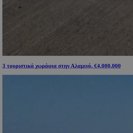
3 τουριστικά χωράφια στην Αλαμινό, €4,000,000