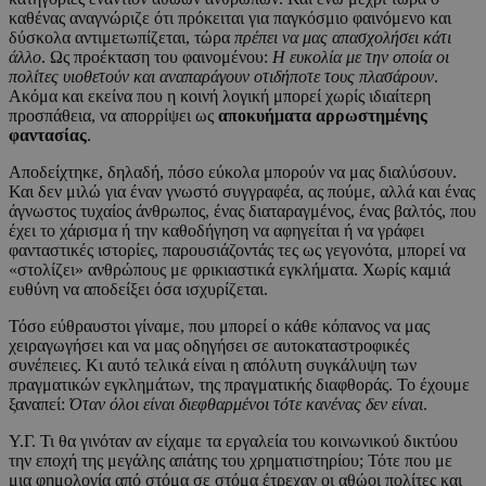
καθένας αναγνώριζε ότι πρόκειται για παγκόσμιο φαινόμενο και
δύσκολα αντιμετωπίζεται, τώρα
πρέπει να μας απασχολήσει κάτι
άλλο
. Ως προέκταση του φαινομένου:
Η ευκολία με την οποία οι
πολίτες υιοθετούν και αναπαράγουν οτιδήποτε τους πλασάρουν
.
Ακόμα και εκείνα που η κοινή λογική μπορεί χωρίς ιδιαίτερη
προσπάθεια, να απορρίψει ως
αποκυήματα αρρωστημένης
φαντασίας
.
Αποδείχτηκε, δηλαδή, πόσο εύκολα μπορούν να μας διαλύσουν.
Και δεν μιλώ για έναν γνωστό συγγραφέα, ας πούμε, αλλά και ένας
άγνωστος τυχαίος άνθρωπος, ένας διαταραγμένος, ένας βαλτός, που
έχει το χάρισμα ή την καθοδήγηση να αφηγείται ή να γράφει
φανταστικές ιστορίες, παρουσιάζοντάς τες ως γεγονότα, μπορεί να
«στολίζει» ανθρώπους με φρικιαστικά εγκλήματα. Χωρίς καμιά
ευθύνη να αποδείξει όσα ισχυρίζεται.
Τόσο εύθραυστοι γίναμε, που μπορεί ο κάθε κόπανος να μας
χειραγωγήσει και να μας οδηγήσει σε αυτοκαταστροφικές
συνέπειες. Κι αυτό τελικά είναι η απόλυτη συγκάλυψη των
πραγματικών εγκλημάτων, της πραγματικής διαφθοράς. Το έχουμε
ξαναπεί:
Όταν όλοι είναι διεφθαρμένοι τότε κανένας δεν είναι
.
Υ.Γ. Τι θα γινόταν αν είχαμε τα εργαλεία του κοινωνικού δικτύου
την εποχή της μεγάλης απάτης του χρηματιστηρίου; Τότε που με
μια φημολογία από στόμα σε στόμα έτρεχαν οι αθώοι πολίτες και