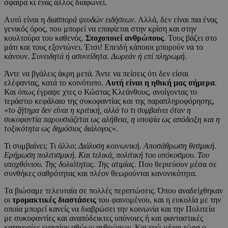
σφαίρα κι ένας άλλος διαφωνεί.
Αυτό είναι η
διασπορά ψευδών ειδήσεων
. Αλλά, δεν είναι πια ένας
γενικός όρος, που μπορεί να επαφίεται στην κρίση και στην
κουλτούρα του καθενός.
Στοχοποιεί ανθρώπους
. Τους βάζει στο
μάτι και τους εξοντώνει. Έτσι! Επειδή κάποιοι μπορούν να το
κάνουν.
Συνειδητά ή ασυνείδητα. Δωρεάν ή επί πληρωμή
.
Άντε να βγάλεις άκρη μετά. Άντε να πείσεις ότι δεν είσαι
ελέφαντας, κατά το κοινότυπο.
Αυτή είναι η ηθική μας σήμερα
.
Και όπως έγραψε χτες ο Κώστας Κλεάνθους, ανοίγοντας το
τεράστιο κεφάλαιο της συκοφαντίας και της παραπληροφόρησης,
«
το ζήτημα δεν είναι η κριτική, αλλά το τι συμβαίνει όταν η
συκοφαντία παρουσιάζεται ως αλήθεια, η υποψία ως απόδειξη και η
τοξικότητα ως δημόσιος διάλογος
».
Τι συμβαίνει; Τι άλλο;
Διάλυση κοινωνική. Αποσάθρωση θεσμική.
Ερήμωση πολιτισμική. Και τελικά, πολιτική του υπόκοσμου. Του
υποχθόνιου. Της δολιότητας. Της ατιμίας
. Που θεριεύουν μέσα σε
συνθήκες σαθρότητας και πλέον θεωρούνται κανονικότητα.
Τα βιώσαμε τελευταία σε πολλές περιπτώσεις. Όπου αναδείχθηκαν
οι
τρομακτικές διαστάσεις
του φαινομένου, και η ευκολία με την
οποία μπορεί κανείς να διαβρώσει την κοινωνία και την Πολιτεία
με συκοφαντίες και αναπόδεικτες υπόνοιες ή και φανταστικές
κατηγορίες εναντίον αθώων ανθρώπων. Και ενώ μέχρι τώρα ο