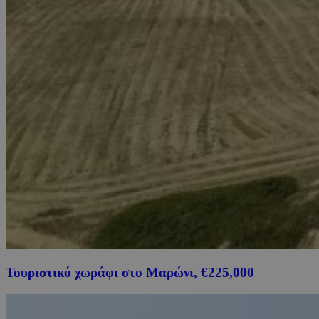
Τουριστικό χωράφι στο Μαρώνι, €225,000