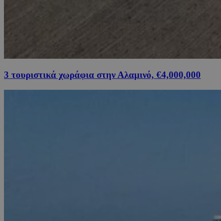
3 τουριστικά χωράφια στην Αλαμινό, €4,000,000