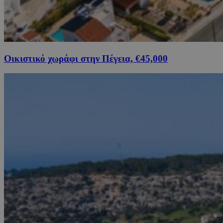
Οικιστικό χωράφι στην Πέγεια, €45,000