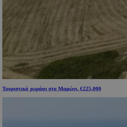
Τουριστικό χωράφι στο Μαρώνι, €225,000