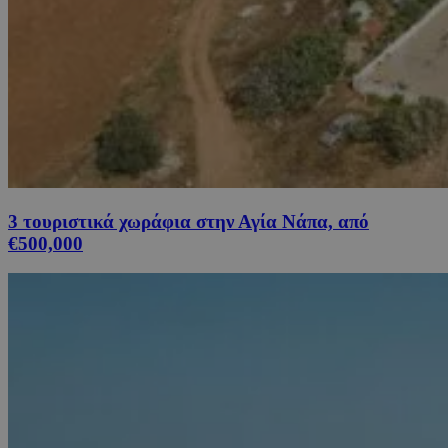
3 τουριστικά χωράφια στην Αγία Νάπα, από
€500,000