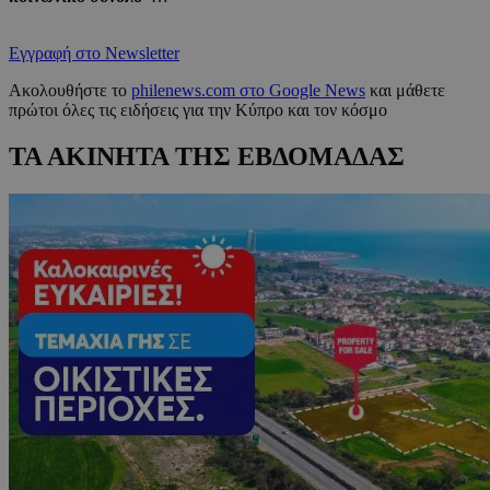
Εγγραφή στο Newsletter
Ακολουθήστε το
philenews.com στο Google News
και μάθετε
πρώτοι όλες τις ειδήσεις για την Κύπρο και τον κόσμο
ΤΑ ΑΚΙΝΗΤΑ ΤΗΣ ΕΒΔΟΜΑΔΑΣ