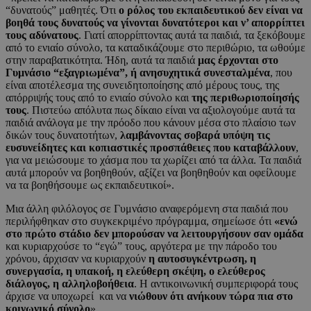
“δυνατούς” μαθητές. Ότι
ο ρόλος του εκπαιδευτικού δεν είναι να
βοηθά τους δυνατούς να γίνονται δυνατότεροι και ν’ απορρίπτει
τους αδύνατους
. Γιατί απορρίπτοντας αυτά τα παιδιά, τα ξεκόβουμε
από το ενιαίο σύνολο, τα καταδικάζουμε στο περιθώριο, τα ωθούμε
στην παραβατικότητα. Ήδη, αυτά τα παιδιά
μας έρχονται στο
Γυμνάσιο “εξαγριωμένα”, ή ανησυχητικά συνεσταλμένα
, που
είναι αποτέλεσμα της συνειδητοποίησης από μέρους τους, της
απόρριψής τους από το ενιαίο σύνολο και
της περιθωριοποίησής
τους
. Πιστεύω απόλυτα πως δίκαιο είναι να αξιολογούμε αυτά τα
παιδιά ανάλογα με την πρόοδο που κάνουν μέσα στο πλαίσιο των
δικών τους δυνατοτήτων,
λαμβάνοντας σοβαρά υπόψη τις
ευσυνείδητες και κοπιαστικές προσπάθειες που καταβάλλουν
,
για να μειώσουμε το χάσμα που τα χωρίζει από τα άλλα. Τα παιδιά
αυτά μπορούν να βοηθηθούν, αξίζει να βοηθηθούν και οφείλουμε
να τα βοηθήσουμε ως εκπαιδευτικοί».
Μια άλλη φιλόλογος σε Γυμνάσιο αναφερόμενη στα παιδιά που
περιλήφθηκαν στο συγκεκριμένο πρόγραμμα, σημείωσε ότι
«ενώ
στο πρώτο στάδιο δεν μπορούσαν να λειτουργήσουν σαν ομάδα
και κυριαρχούσε το “εγώ” τους, αργότερα με την πάροδο του
χρόνου, άρχισαν να κυριαρχούν
η αυτοσυγκέντρωση, η
συνεργασία, η υπακοή, η ελεύθερη σκέψη, ο ελεύθερος
διάλογος, η αλληλοβοήθεια
. Η αντικοινωνική συμπεριφορά τους
άρχισε να υποχωρεί και να
νιώθουν ότι ανήκουν τώρα πια στο
κοινωνικό σύνολο
»…