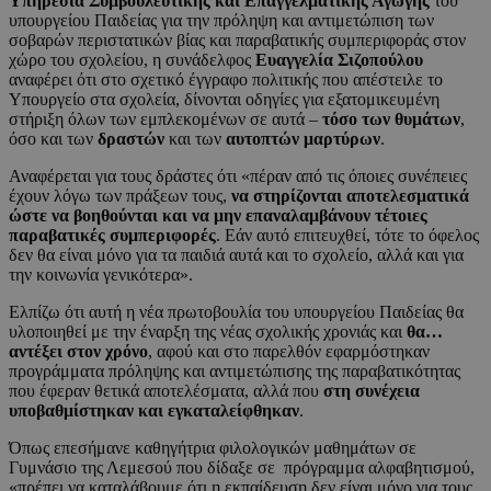
Υπηρεσία Συμβουλευτικής και Επαγγελματικής Αγωγής
του
υπουργείου Παιδείας για την πρόληψη και αντιμετώπιση των
σοβαρών περιστατικών βίας και παραβατικής συμπεριφοράς στον
χώρο του σχολείου, η συνάδελφος
Ευαγγελία Σιζοπούλου
αναφέρει ότι στο σχετικό έγγραφο πολιτικής που απέστειλε το
Υπουργείο στα σχολεία, δίνονται οδηγίες για εξατομικευμένη
στήριξη όλων των εμπλεκομένων σε αυτά –
τόσο των θυμάτων
,
όσο και των
δραστών
και των
αυτοπτών μαρτύρων
.
Αναφέρεται για τους δράστες ότι «πέραν από τις όποιες συνέπειες
έχουν λόγω των πράξεων τους,
να στηρίζονται αποτελεσματικά
ώστε να βοηθούνται και να μην επαναλαμβάνουν τέτοιες
παραβατικές συμπεριφορές
. Εάν αυτό επιτευχθεί, τότε το όφελος
δεν θα είναι μόνο για τα παιδιά αυτά και το σχολείο, αλλά και για
την κοινωνία γενικότερα».
Ελπίζω ότι αυτή η νέα πρωτοβουλία του υπουργείου Παιδείας θα
υλοποιηθεί με την έναρξη της νέας σχολικής χρονιάς και
θα…
αντέξει στον χρόνο
, αφού και στο παρελθόν εφαρμόστηκαν
προγράμματα πρόληψης και αντιμετώπισης της παραβατικότητας
που έφεραν θετικά αποτελέσματα, αλλά που
στη συνέχεια
υποβαθμίστηκαν και εγκαταλείφθηκαν
.
Όπως επεσήμανε καθηγήτρια φιλολογικών μαθημάτων σε
Γυμνάσιο της Λεμεσού που δίδαξε σε πρόγραμμα αλφαβητισμού,
«πρέπει να καταλάβουμε ότι η εκπαίδευση δεν είναι μόνο για τους