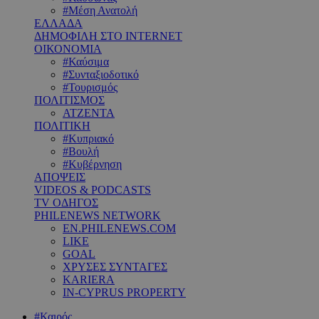
#Μέση Ανατολή
ΕΛΛΑΔΑ
ΔΗΜΟΦΙΛΗ ΣΤΟ INTERNET
ΟΙΚΟΝΟΜΙΑ
#Καύσιμα
#Συνταξιοδοτικό
#Τουρισμός
ΠΟΛΙΤΙΣΜΟΣ
ΑΤΖΕΝΤΑ
ΠΟΛΙΤΙΚΗ
#Κυπριακό
#Βουλή
#Κυβέρνηση
ΑΠΟΨΕΙΣ
VIDEOS & PODCASTS
TV ΟΔΗΓΟΣ
PHILENEWS NETWORK
EN.PHILENEWS.COM
LIKE
GOAL
ΧΡΥΣΕΣ ΣΥΝΤΑΓΕΣ
KARIERA
IN-CYPRUS PROPERTY
#Καιρός