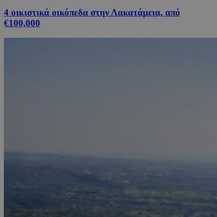
4 οικιστικά οικόπεδα στην Λακατάμεια, από
€100,000