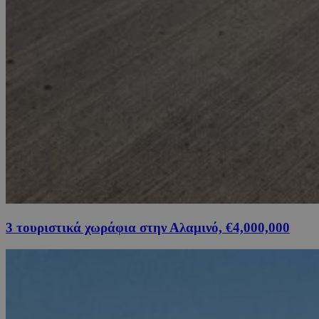
3 τουριστικά χωράφια στην Αλαμινό, €4,000,000