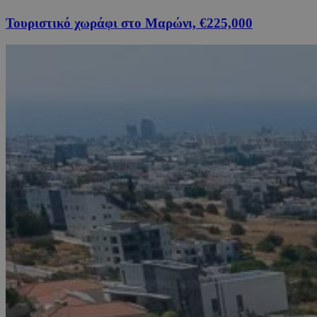
Τουριστικό χωράφι στο Μαρώνι, €225,000