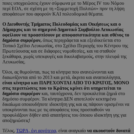
ποιες υποχρεώσεις έχουν σύμφωνα με το Μέρος IV του Νόμου
περί ΕΟΑ, σε σχέση με τη »Συμμετοχή Πολιτών» πριν τη λήψη
αποφάσεων που αφορούν ΚΑΙ πολεοδομικά θέματα.
Ο Διευθυντής Τμήματος Πολεοδομίας και Οικήσεως και ο
Δήμαρχος και το σημερινό Δημοτικό Συμβούλιο Λευκωσίας
οφείλουν να προασπίσουν με αποφασιστικότητα και σθένος το
δημόσιο συμφέρον,
όπως περιγράφεται και εξειδικεύεται στο
Τοπικό Σχέδιο Λευκωσίας, στο Σχέδιο Περιοχής του Κέντρου της
Πρωτεύουσας και σε διάφορες νομοθεσίες, και να σταθούν
ξεκάθαρα, χωρίς υπεκφυγές και δικολαβισμούς, στην πλευρά της
Λευκωσίας.
Όλοι, ας θυμούνται, πως τα κίνητρα που ανανεώνονται και
διαιωνίζονται από το 2013 και μετά, άκριτα και αναιτιολόγητα,
είναι κίνητρα και ΠΑΡΕΧΟΝΤΑΙ ΑΠΟ ΤΟ ΚΡΑΤΟΣ, ΜΟΝΟ
στις περιπτώσεις που το Κράτος κρίνει ότι υπηρετείται το
δημόσιο συμφέρον
και, ταυτόχρονα, δεν προκαλείται ζημιά στο
δημόσιο συμφέρον. Τα κίνητρα ΔΕΝ αποτελούν κεκτημένο
δικαίωμα οποιουδήποτε ιδιοκτήτη γης και ας πάψουν ορισμένοι να
υποκρίνονται πως με τις αποφάσεις τους προσπαθούν να
προφυλάξουν δήθεν από απαιτήσεις του όποιου ιδιοκτήτη γης για
αποζημιώσεις!
Τέλος,
ΤΩΡΑ, όχι αργότερα,
είναι αναγκαίο
να ακουστούν δυνατά