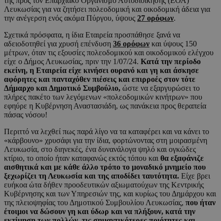
της προς τον Επαρχιακό Οργανισμό Αυτοδιοίκησης (ΕΟΑ)
Λευκωσίας για να ζητήσει πολεοδομική και οικοδομική άδεια για
την ανέγερση ενός ακόμα Πύργου, ύψους
27 ορόφων
.
Σχετικά πρόσφατα, η ίδια Εταιρεία προσπάθησε ξανά να
αδειοδοτηθεί για χρυσή επένδυση
36 ορόφων
και ύψους 150
μέτρων, όταν τις εξουσίες πολεοδομικού και οικοδομικού ελέγχου
είχε ο Δήμος Λευκωσίας, πριν την 1/07/24.
Κατά την περίοδο
εκείνη, η Εταιρεία είχε κινήσει ουρανό και γη και άσκησε
αφόρητες και πανταχόθεν πιέσεις και επιρροές στον τότε
Δήμαρχο και Δημοτικό Συμβούλιο,
ώστε να εξαργυρώσει το
πλήρες πακέτο των λεγόμενων «πολεοδομικών κινήτρων» που
εφηύρε η Κυβέρνηση Αναστασιάδη, ως πανάκεια προς θεραπεία
πάσας νόσου!
Περιττό να λεχθεί πως παρά λίγο να τα καταφέρει και να κάνει το
«κάρβουνο» χρυσάφι για την ίδια, φορτώνοντας στη μοιρασμένη
Λευκωσία, στο διηνεκές, ένα δυνανάλογα ψηλό και ογκώδες
κτίριο, το οποίο ήταν καταφανώς εκτός τόπου και
θα εξαφάνιζε
αισθητικά και με κάθε άλλο τρόπο το μοναδικό μνημείο που
ξεχωρίζει τη Λευκωσία και της αποδίδει ταυτότητα.
Είχε βρει
ευήκοα ώτα δήθεν προοδευτικών αξιωματούχων της Κεντρικής
Κυβέρνησης και των Υπηρεσιών της, και κυρίως του Δημάρχου και
της πλειοψηφίας του Δημοτικού Συμβουλίου Λευκωσίας,
που ήταν
έτοιμοι να δώσουν γη και ύδωρ και να πλήξουν, κατά την
εκτίμηση των πολλών, τις σημαντικότερες ποιότητες και