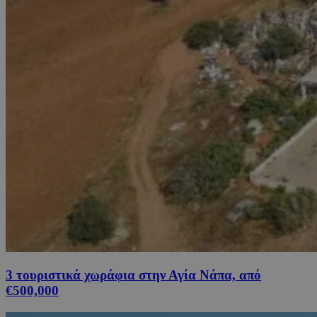
3 τουριστικά χωράφια στην Αγία Νάπα, από
€500,000