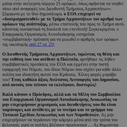
μάτια στην ανέγερση πύργου 25 ορόφων, όπως αφήνεται να νοηθεί
πίσω από αναφορές του Διευθυντή Τμήματος Αρχαιοτήτων».
Σύμφωνα με το ίδιο δημοσίευμα,
ο ΕΟΑ επιχειρεί να
«διαπραγματευθεί» με το Τμήμα Αρχαιοτήτων τον αριθμό των
ορόφων της ανάπτυξης,
μέσω επιστολής του προς το Τμήμα αυτό,
κάνοντας ουσιαστικά τη δουλειά του επενδυτή! Συγκεκριμένα, ο
Επαρχιακός Οργανισμός Αυτοδιοίκησης εισηγείται
«συμβιβαστική» πρόταση για να μειωθεί ο αριθμός των ορόφων
της οικοδομής
από 27 σε 25!
Ο Διευθυντής Τμήματος Αρχαιοτήτων, τιμώντας τη θέση και
την ευθύνη που του ανέθεσε η Πολιτεία,
αρνήθηκε τις δήθεν
συμβιβαστικές προτάσεις του ΕΟΑ και εμμένει στην πιστή
εφαρμογή του Νόμου, του ίδιου Νόμου που ισχύει για κάθε άλλο
πολίτη και ιδιοκτήτη αυτού του Κράτους. Χίλιες φορές μπράβο
του!
Ένας καθόλα άξιος Ανώτατος Λειτουργός του Δημοσίου,
από αυτούς που τείνουν να εκλείψουν, δυστυχώς!
Καλά κάνουν ο Πρόεδρος, αλλά και τα Μέλη του Συμβουλίου
του Επαρχιακού Οργανισμού Αυτοδιοίκησης Λευκωσίας να
μην επιχειρήσουν χειρισμούς και διευθετήσεις που θα είναι
παράνομες και αντίθετες με το πνεύμα και το γράμμα του
Τοπικού Σχεδίου Λευκωσίας και των Νομοθεσιών.
Ας μην
επιχειρήσουν να περάσουν την κάμηλο μέσα από την τρύπα του
βελονιού, γιατί οι πολίτες βλέπουν προσεκτικά … Ας θυμούνται