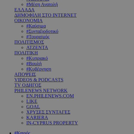
#Μέση Ανατολή
ΕΛΛΑΔΑ
ΔΗΜΟΦΙΛΗ ΣΤΟ INTERNET
ΟΙΚΟΝΟΜΙΑ
#Καύσιμα
#Συνταξιοδοτικό
#Τουρισμός
ΠΟΛΙΤΙΣΜΟΣ
ΑΤΖΕΝΤΑ
ΠΟΛΙΤΙΚΗ
#Κυπριακό
#Βουλή
#Κυβέρνηση
ΑΠΟΨΕΙΣ
VIDEOS & PODCASTS
TV ΟΔΗΓΟΣ
PHILENEWS NETWORK
EN.PHILENEWS.COM
LIKE
GOAL
ΧΡΥΣΕΣ ΣΥΝΤΑΓΕΣ
KARIERA
IN-CYPRUS PROPERTY
#Καιρός