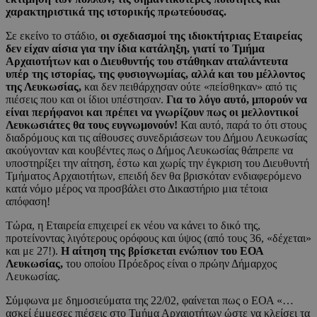
χαρακτηριστικά της ιστορικής πρωτεύουσας.
Σε εκείνο το στάδιο,
οι σχεδιασμοί της ιδιοκτήτριας Εταιρείας
δεν είχαν αίσια για την ίδια κατάληξη, γιατί το Τμήμα
Αρχαιοτήτων και ο Διευθυντής του στάθηκαν αταλάντευτα
υπέρ της ιστορίας, της φυσιογνωμίας, αλλά και του μέλλοντος
της Λευκωσίας,
και δεν πειθάρχησαν ούτε «πείσθηκαν» από τις
πιέσεις που και οι ίδιοι υπέστησαν.
Για το λόγο αυτό, μπορούν να
είναι περήφανοι και πρέπει να γνωρίζουν πως οι μελλοντικοί
Λευκωσιάτες θα τους ευγνωμονούν!
Και αυτό, παρά το ότι στους
διαδρόμους και τις αίθουσες συνεδριάσεων του Δήμου Λευκωσίας
ακούγονταν και κουβέντες πως ο Δήμος Λευκωσίας θάπρεπε να
υποστηρίξει την αίτηση, έστω και χωρίς την έγκριση του Διευθυντή
Τμήματος Αρχαιοτήτων, επειδή δεν θα βρισκόταν ενδιαφερόμενο
κατά νόμο μέρος να προσβάλει στο Δικαστήριο μια τέτοια
απόφαση!
Τώρα, η Εταιρεία επιχειρεί εκ νέου να κάνει το δικό της,
προτείνοντας λιγότερους ορόφους και ύψος (από τους 36, «δέχεται»
και με 27!).
Η αίτηση της βρίσκεται ενώπιον του ΕΟΑ
Λευκωσίας,
του οποίου Πρόεδρος είναι ο πρώην Δήμαρχος
Λευκωσίας.
Σύμφωνα με δημοσιεύματα της 22/02, φαίνεται πως ο ΕΟΑ «…
ασκεί έμμεσες πιέσεις στο Τμήμα Αρχαιοτήτων ώστε να κλείσει τα