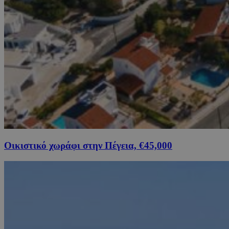
Οικιστικό χωράφι στην Πέγεια, €45,000