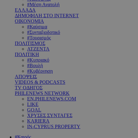
#Μέση Ανατολή
ΕΛΛΑΔΑ
ΔΗΜΟΦΙΛΗ ΣΤΟ INTERNET
ΟΙΚΟΝΟΜΙΑ
#Καύσιμα
#Συνταξιοδοτικό
#Τουρισμός
ΠΟΛΙΤΙΣΜΟΣ
ΑΤΖΕΝΤΑ
ΠΟΛΙΤΙΚΗ
#Κυπριακό
#Βουλή
#Κυβέρνηση
ΑΠΟΨΕΙΣ
VIDEOS & PODCASTS
TV ΟΔΗΓΟΣ
PHILENEWS NETWORK
EN.PHILENEWS.COM
LIKE
GOAL
ΧΡΥΣΕΣ ΣΥΝΤΑΓΕΣ
KARIERA
IN-CYPRUS PROPERTY
#Καιρός