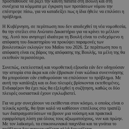
προσπαθούσε να ρίξει την καυτή πατάτα στη Βουλή και στη
συνέχεια τα κόμματα με έγκριση των προτάσεων νόμου την
επέστρεψε πίσω, για να καταδείξει πως η ίδια ήθελε να επιλύσει η
πρόβλημα.
Η Κυβέρνηση, σε περίπτωση που δεν αποδεχθεί τη νέα νομοθεσία,
θα την στείλει στο Ανώτατο Δικαστήριο για να κρίνει το μέλλον
της. Αυτό που ανησυχεί ιδιαίτερα τη Βουλή είναι το ενδεχόμενο η
απόφαση του δικαστηρίου να προκύψει παραμονές των
βουλευτικών εκλογών του Μαΐου του 2026. Σε περίπτωση που η
απόφαση είναι εις βάρος της απόφασης της Βουλής, τα μέλη της θα
εκτεθούν περισσότερο.
Συνεπώς, εκτελεστική και νομοθετική εξουσία εάν δεν οδηγούσαν
την ιστορία στα άκρα και εάν έβρισκαν έναν κώδικα συνεννόησης
θα μπορούσαν εάν επιθυμούσαν να επιλύσουν το πρόβλημα. Με
αυτή την κατάληξη και οι δυο πλευρές βρίσκονται εκτεθειμένες.
Ενδιαφέρον θα έχει πώς θα εξελιχθεί η συζήτηση, καθώς οι δύο
πλευρές ουσιαστικά έχουν εγκλωβιστεί.
Για να μην συνεχίσουν να εκτίθενται στον κόσμο, ο οποίος είναι ο
τελικός κριτής, θα ήταν καλό να καθίσουν επιτέλους στο τραπέζι
των διαπραγματεύσεων να βρουν μια νούσιμη και πρακτικά
εφαρμόσιμη λύση για όλους τους αξιωματούχους, νυν και πρώην.
Με τον λαϊκισμό, τα επικοινωνιακά παιχνίδια και τα γινάτια το
πρόβλημα δεν αντιμετωπίζεται αλλά δοιωνίζεται.