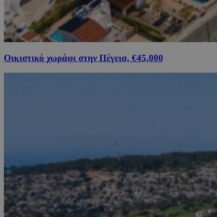
Οικιστικό χωράφι στην Πέγεια, €45,000