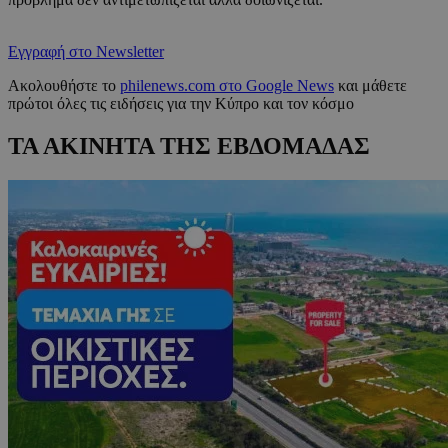
Εγγραφή στο Newsletter
Ακολουθήστε το
philenews.com στο Google News
και μάθετε
πρώτοι όλες τις ειδήσεις για την Κύπρο και τον κόσμο
ΤΑ ΑΚΙΝΗΤΑ ΤΗΣ ΕΒΔΟΜΑΔΑΣ