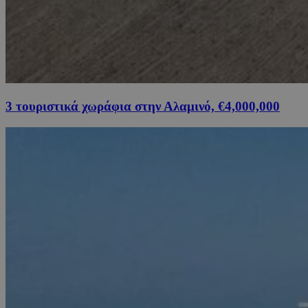
3 τουριστικά χωράφια στην Αλαμινό, €4,000,000