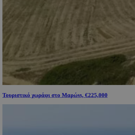
Τουριστικό χωράφι στο Μαρώνι, €225,000