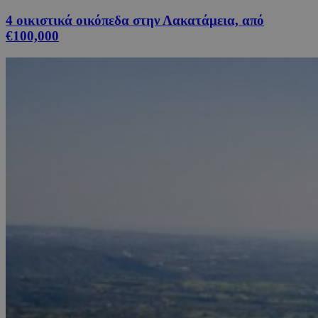
4 οικιστικά οικόπεδα στην Λακατάμεια, από
€100,000