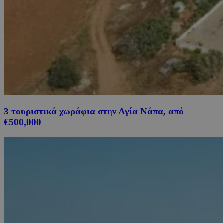
3 τουριστικά χωράφια στην Αγία Νάπα, από
€500,000