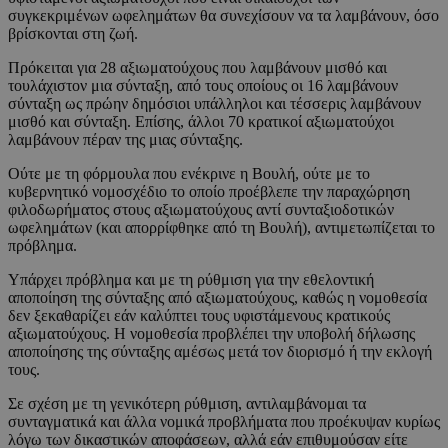
συγκεκριμένων ωφελημάτων θα συνεχίσουν να τα λαμβάνουν, όσο
βρίσκονται στη ζωή.
Πρόκειται για 28 αξιωματούχους που λαμβάνουν μισθό και
τουλάχιστον μια σύνταξη, από τους οποίους οι 16 λαμβάνουν
σύνταξη ως πρώην δημόσιοι υπάλληλοι και τέσσερις λαμβάνουν
μισθό και σύνταξη. Επίσης, άλλοι 70 κρατικοί αξιωματούχοι
λαμβάνουν πέραν της μιας σύνταξης.
Ούτε με τη φόρμουλα που ενέκρινε η Βουλή, ούτε με το
κυβερνητικό νομοσχέδιο το οποίο προέβλεπε την παραχώρηση
φιλοδωρήματος στους αξιωματούχους αντί συνταξιοδοτικών
ωφελημάτων (και απορρίφθηκε από τη Βουλή), αντιμετωπίζεται το
πρόβλημα.
Υπάρχει πρόβλημα και με τη ρύθμιση για την εθελοντική
αποποίηση της σύνταξης από αξιωματούχους, καθώς η νομοθεσία
δεν ξεκαθαρίζει εάν καλύπτει τους υφιστάμενους κρατικούς
αξιωματούχους. Η νομοθεσία προβλέπει την υποβολή δήλωσης
αποποίησης της σύνταξης αμέσως μετά τον διορισμό ή την εκλογή
τους.
Σε σχέση με τη γενικότερη ρύθμιση, αντιλαμβάνομαι τα
συνταγματικά και άλλα νομικά προβλήματα που προέκυψαν κυρίως
λόγω των δικαστικών αποφάσεων, αλλά εάν επιθυμούσαν είτε