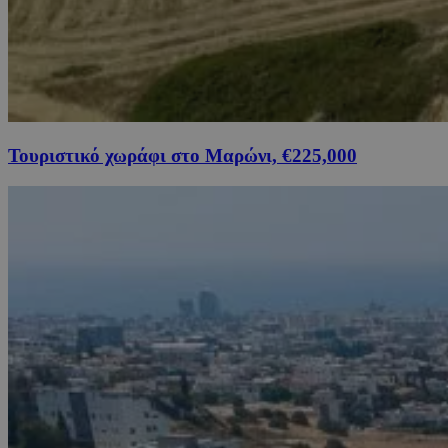
Τουριστικό χωράφι στο Μαρώνι, €225,000