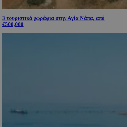
3 τουριστικά χωράφια στην Αγία Νάπα, από
€500,000