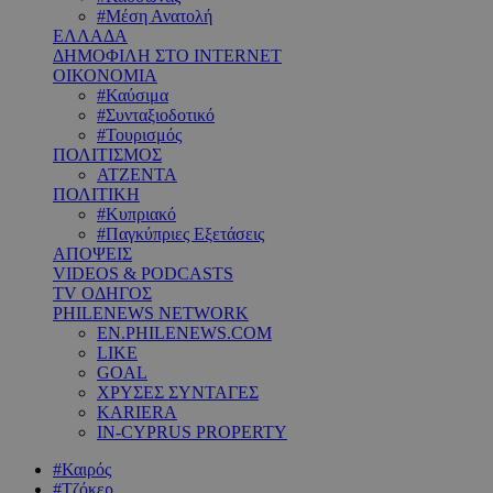
#Μέση Ανατολή
ΕΛΛΑΔΑ
ΔΗΜΟΦΙΛΗ ΣΤΟ INTERNET
ΟΙΚΟΝΟΜΙΑ
#Καύσιμα
#Συνταξιοδοτικό
#Τουρισμός
ΠΟΛΙΤΙΣΜΟΣ
ΑΤΖΕΝΤΑ
ΠΟΛΙΤΙΚΗ
#Κυπριακό
#Παγκύπριες Εξετάσεις
ΑΠΟΨΕΙΣ
VIDEOS & PODCASTS
TV ΟΔΗΓΟΣ
PHILENEWS NETWORK
EN.PHILENEWS.COM
LIKE
GOAL
ΧΡΥΣΕΣ ΣΥΝΤΑΓΕΣ
KARIERA
IN-CYPRUS PROPERTY
#Καιρός
#Τζόκερ