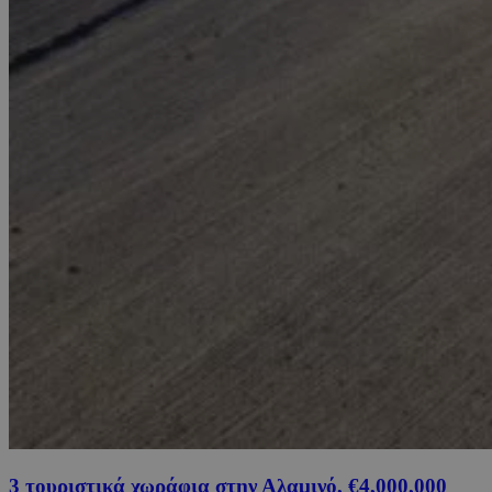
3 τουριστικά χωράφια στην Αλαμινό, €4,000,000