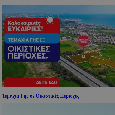
Τεμάχια Γης σε Οικιστικές Περιοχές