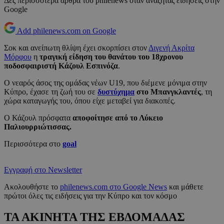
Δες περισσότερα άρθρα του philenews όταν αναζητάς ειδήσεις στην
Google
Add philenews.com on Google
Σοκ και ανείπωτη θλίψη έχει σκορπίσει στον
Διγενή Ακρίτα
Μόρφου
η
τραγική είδηση του θανάτου του 18χρονου
ποδοσφαιριστή Κάζουλ Εσπινόζα
.
Ο νεαρός άσος της ομάδας νέων U19, που διέμενε μόνιμα στην
Κύπρο, έχασε τη ζωή του σε
δυστύχημα
στο Μπανγκλαντές
, τη
χώρα καταγωγής του, όπου είχε μεταβεί για διακοπές.
Ο Κάζουλ πρόσφατα
αποφοίτησε από το Λύκειο
Παλιουρριώτισσας.
Περισσότερα στο
goal
Εγγραφή στο Newsletter
Ακολουθήστε το
philenews.com στο Google News
και μάθετε
πρώτοι όλες τις ειδήσεις για την Κύπρο και τον κόσμο
ΤΑ ΑΚΙΝΗΤΑ ΤΗΣ ΕΒΔΟΜΑΔΑΣ