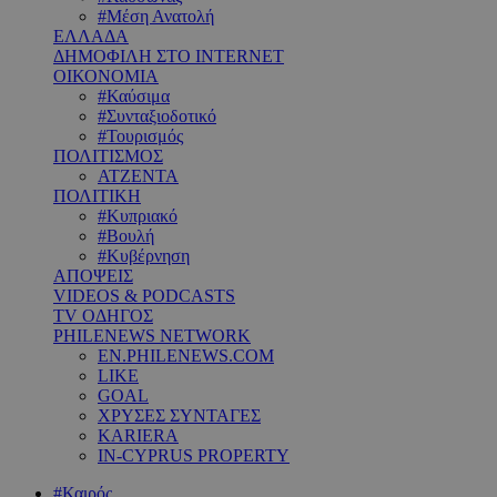
#Μέση Ανατολή
ΕΛΛΑΔΑ
ΔΗΜΟΦΙΛΗ ΣΤΟ INTERNET
ΟΙΚΟΝΟΜΙΑ
#Καύσιμα
#Συνταξιοδοτικό
#Τουρισμός
ΠΟΛΙΤΙΣΜΟΣ
ΑΤΖΕΝΤΑ
ΠΟΛΙΤΙΚΗ
#Κυπριακό
#Βουλή
#Κυβέρνηση
ΑΠΟΨΕΙΣ
VIDEOS & PODCASTS
TV ΟΔΗΓΟΣ
PHILENEWS NETWORK
EN.PHILENEWS.COM
LIKE
GOAL
ΧΡΥΣΕΣ ΣΥΝΤΑΓΕΣ
KARIERA
IN-CYPRUS PROPERTY
#Καιρός