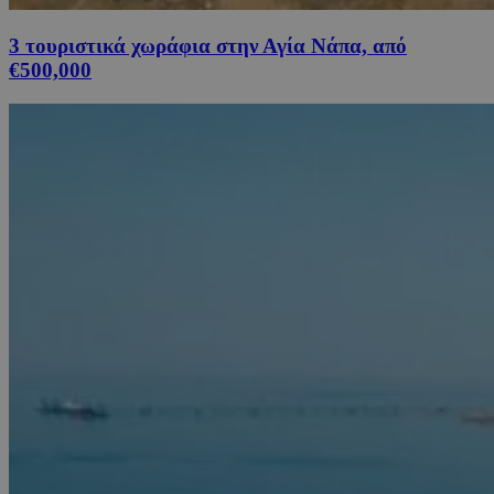
3 τουριστικά χωράφια στην Αγία Νάπα, από
€500,000