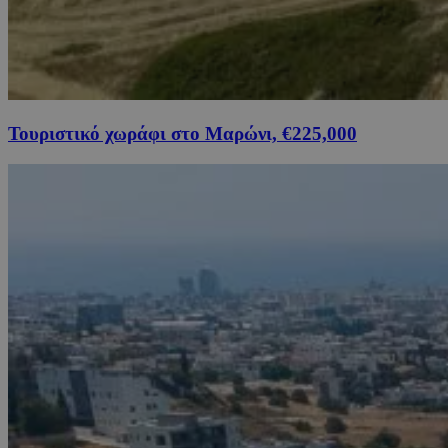
Τουριστικό χωράφι στο Μαρώνι, €225,000