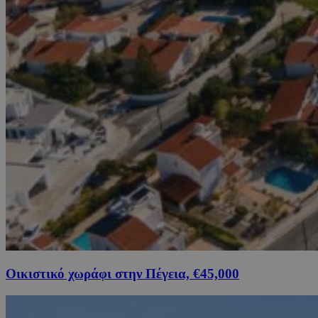
Οικιστικό χωράφι στην Πέγεια, €45,000