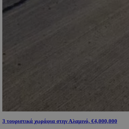
3 τουριστικά χωράφια στην Αλαμινό, €4,000,000