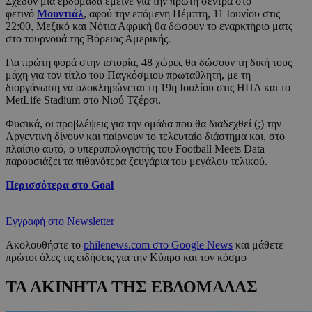
Σχεδόν μια εβδομάδα έμεινε για την πρώτη σέντρα στο
φετινό
Μουντιάλ
, αφού την επόμενη Πέμπτη, 11 Ιουνίου στις
22:00, Μεξικό και Νότια Αφρική θα δώσουν το εναρκτήριο ματς
στο τουρνουά της Βόρειας Αμερικής.
Για πρώτη φορά στην ιστορία, 48 χώρες θα δώσουν τη δική τους
μάχη για τον τίτλο του Παγκόσμιου πρωταθλητή, με τη
διοργάνωση να ολοκληρώνεται τη 19η Ιουλίου στις ΗΠΑ και το
MetLife Stadium στο Νιού Τζέρσι.
Φυσικά, οι προβλέψεις για την ομάδα που θα διαδεχθεί (;) την
Αργεντινή δίνουν και παίρνουν το τελευταίο διάστημα και, στο
πλαίσιο αυτό, ο υπερυπολογιστής του Football Meets Data
παρουσιάζει τα πιθανότερα ζευγάρια του μεγάλου τελικού.
Περισσότερα στο Goal
Εγγραφή στο Newsletter
Ακολουθήστε το
philenews.com στο Google News
και μάθετε
πρώτοι όλες τις ειδήσεις για την Κύπρο και τον κόσμο
ΤΑ ΑΚΙΝΗΤΑ ΤΗΣ ΕΒΔΟΜΑΔΑΣ