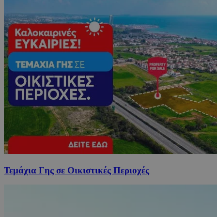
Τεμάχια Γης σε Οικιστικές Περιοχές