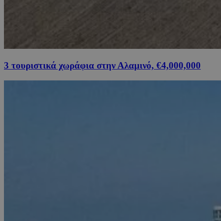
3 τουριστικά χωράφια στην Αλαμινό, €4,000,000