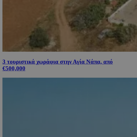
3 τουριστικά χωράφια στην Αγία Νάπα, από
€500,000