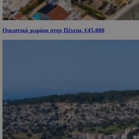
Οικιστικό χωράφι στην Πέγεια, €45,000