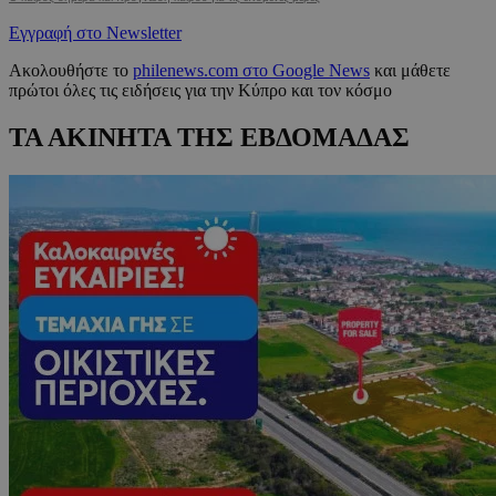
Εγγραφή στο Newsletter
Ακολουθήστε το
philenews.com στο Google News
και μάθετε
πρώτοι όλες τις ειδήσεις για την Κύπρο και τον κόσμο
ΤΑ ΑΚΙΝΗΤΑ ΤΗΣ ΕΒΔΟΜΑΔΑΣ