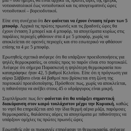
μία – δύο ημέρες θα είναι αρχικά τις πρώτες ώρες της ημέρας
νοτιοανατολικοί έως νοτιοδυτικοί και τις απογευματινές ώρες
νοτιοδυτικοί – βορειοδυτικοί.
Είπε στη συνέχεια ότι
δεν φαίνεται να έχουν ένταση πέραν των 5
μποφόρ
. Αρχικά τις πρώτες πρωινές και τις βραδινές ώρες θα
έχουν ένταση 3 μπορεί και 4 μποφόρ, τα απογεύματα κυρίως στις
παράλιες περιοχές φθάνουν στα 4 με 5 μποφόρ, χωρίς να
αποκλείεται σε ορεινές περιοχές και στο εσωτερικό να φθάσουν
επίσης τα 4 με 5 μποφόρ.
Ερωτηθείς σχετικά ανέφερε ότι θα υπάρξουν προειδοποιήσεις για
ψηλές θερμοκρασίες, οι οποίες προς το παρόν είναι στο πορτοκαλί.
Ανέφερε ότι σήμερα Παρασκευή η ψηλότερη θερμοκρασία που
καταγράφηκε ήταν 42, 5 βαθμοί Κελσίου. Είπε ότι η πρόγνωση για
αύριο Σάββατο είναι 44 βαθμοί που βρίσκεται στη ζώνη της
πορτοκαλί προειδοποίησης. Πρόσθεσε πως, χωρίς να αποκλείεται,
η πιθανότητα να ανέβει στους 45 ο υδράργυρος είναι μικρή.
Συμπλήρωσε πως δεν
φαίνεται ότι θα υπάρξει σημαντική
διακύμανση στον καιρό τουλάχιστον μέχρι την Κυριακή
, καθώς
το νησί θα επηρεάζεται από την ίδια θερμή αέρια μάζα, παρόμοιες
θερμοκρασίες, θαλάσσιες αύρες τα απογεύματα με πιθανότητες να
υπάρξουν ομίχλες τις πρώτες πρωινές ώρες
Ερωτηθείς εάν οι πυρκαγιές επηρέασαν τη θερμοκρασία, ανέφερε