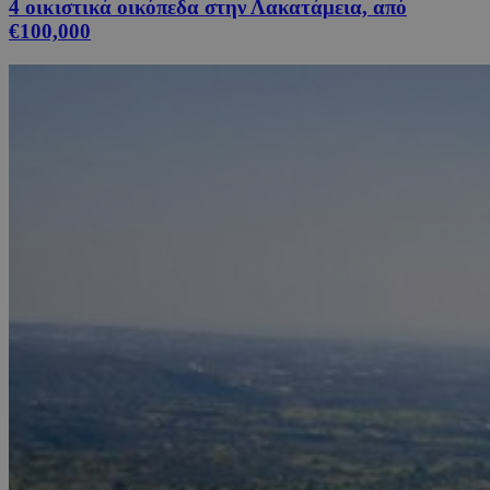
4 οικιστικά οικόπεδα στην Λακατάμεια, από
€100,000