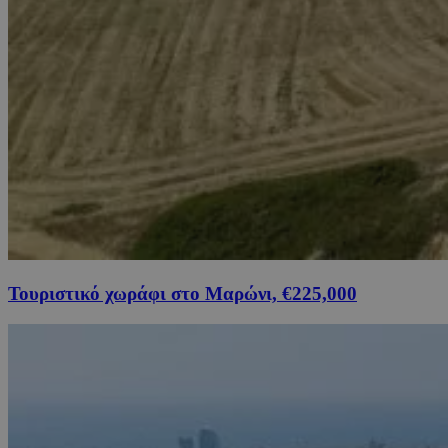
Τουριστικό χωράφι στο Μαρώνι, €225,000