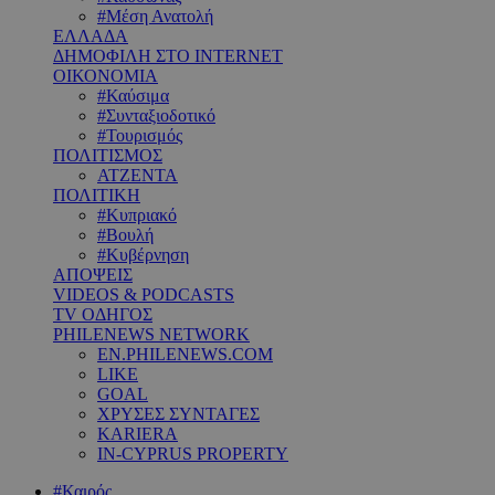
#Μέση Ανατολή
ΕΛΛΑΔΑ
ΔΗΜΟΦΙΛΗ ΣΤΟ INTERNET
ΟΙΚΟΝΟΜΙΑ
#Καύσιμα
#Συνταξιοδοτικό
#Τουρισμός
ΠΟΛΙΤΙΣΜΟΣ
ΑΤΖΕΝΤΑ
ΠΟΛΙΤΙΚΗ
#Κυπριακό
#Βουλή
#Κυβέρνηση
ΑΠΟΨΕΙΣ
VIDEOS & PODCASTS
TV ΟΔΗΓΟΣ
PHILENEWS NETWORK
EN.PHILENEWS.COM
LIKE
GOAL
ΧΡΥΣΕΣ ΣΥΝΤΑΓΕΣ
KARIERA
IN-CYPRUS PROPERTY
#Καιρός