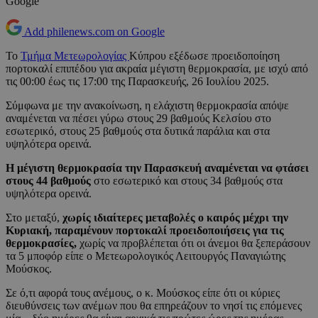
Google
Add philenews.com on Google
Το
Τμήμα Μετεωρολογίας
Κύπρου εξέδωσε προειδοποίηση
πορτοκαλί επιπέδου για ακραία μέγιστη θερμοκρασία, με ισχύ από
τις 00:00 έως τις 17:00 της Παρασκευής, 26 Ιουλίου 2025.
Σύμφωνα με την ανακοίνωση, η ελάχιστη θερμοκρασία απόψε
αναμένεται να πέσει γύρω στους 29 βαθμούς Κελσίου στο
εσωτερικό, στους 25 βαθμούς στα δυτικά παράλια και στα
υψηλότερα ορεινά.
Η μέγιστη θερμοκρασία την Παρασκευή αναμένεται να φτάσει
στους 44 βαθμούς
στο εσωτερικό και στους 34 βαθμούς στα
υψηλότερα ορεινά.
Στο μεταξύ,
χωρίς ιδιαίτερες μεταβολές ο καιρός μέχρι την
Κυριακή, παραμένουν πορτοκαλί προειδοποιήσεις για τις
θερμοκρασίες,
χωρίς να προβλέπεται ότι οι άνεμοι θα ξεπεράσουν
τα 5 μποφόρ είπε ο Μετεωρολογικός Λειτουργός Παναγιώτης
Μούσκος.
Σε ό,τι αφορά τους ανέμους, ο κ. Μούσκος είπε ότι οι κύριες
διευθύνσεις των ανέμων που θα επηρεάζουν το νησί τις επόμενες