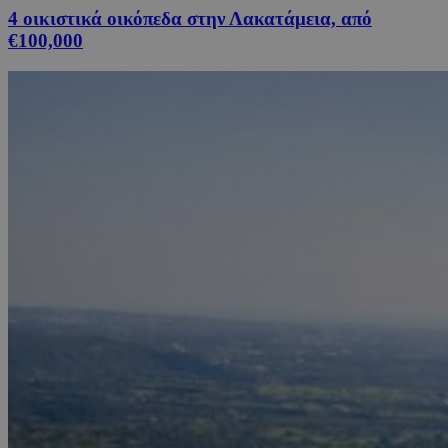
4 οικιστικά οικόπεδα στην Λακατάμεια, από
€100,000