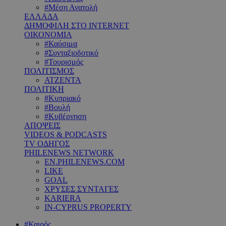
#Μέση Ανατολή
ΕΛΛΑΔΑ
ΔΗΜΟΦΙΛΗ ΣΤΟ INTERNET
ΟΙΚΟΝΟΜΙΑ
#Καύσιμα
#Συνταξιοδοτικό
#Τουρισμός
ΠΟΛΙΤΙΣΜΟΣ
ΑΤΖΕΝΤΑ
ΠΟΛΙΤΙΚΗ
#Κυπριακό
#Βουλή
#Κυβέρνηση
ΑΠΟΨΕΙΣ
VIDEOS & PODCASTS
TV ΟΔΗΓΟΣ
PHILENEWS NETWORK
EN.PHILENEWS.COM
LIKE
GOAL
ΧΡΥΣΕΣ ΣΥΝΤΑΓΕΣ
KARIERA
IN-CYPRUS PROPERTY
#Καιρός