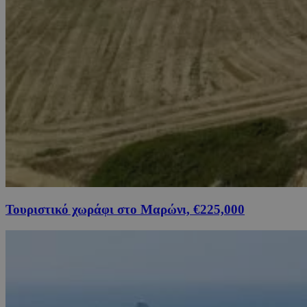
Τουριστικό χωράφι στο Μαρώνι, €225,000