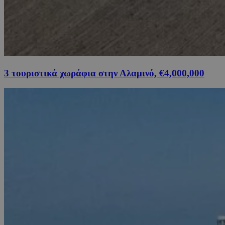
3 τουριστικά χωράφια στην Αλαμινό, €4,000,000