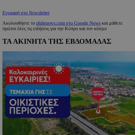
Εγγραφή στο Newsletter
Ακολουθήστε το
philenews.com στο Google News
και μάθετε
πρώτοι όλες τις ειδήσεις για την Κύπρο και τον κόσμο
ΤΑ ΑΚΙΝΗΤΑ ΤΗΣ ΕΒΔΟΜΑΔΑΣ