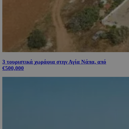
3 τουριστικά χωράφια στην Αγία Νάπα, από
€500,000