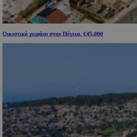
Οικιστικό χωράφι στην Πέγεια, €45,000