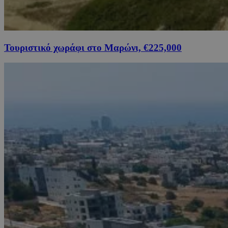
Τουριστικό χωράφι στο Μαρώνι, €225,000