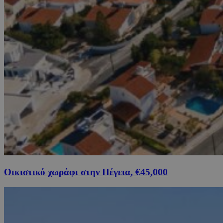
Οικιστικό χωράφι στην Πέγεια, €45,000