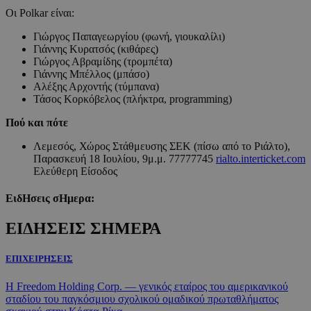
Οι Polkar είναι:
Γιώργος Παπαγεωργίου (φωνή, γιουκαλίλι)
Γιάννης Κυρατσός (κιθάρες)
Γιώργος Αβραμίδης (τρομπέτα)
Γιάννης Μπέλλος (μπάσο)
Αλέξης Αρχοντής (τύμπανα)
Τάσος Κορκόβελος (πλήκτρα, programming)
Πού και πότε
Λεμεσός, Χώρος Στάθμευσης ΣΕΚ (πίσω από το Ριάλτο),
Παρασκευή 18 Ιουλίου, 9μ.μ. 77777745
rialto.interticket.com
Ελεύθερη Είσοδος
ΕιδΗσεις σΗμερα:
ΕΙΔΗΣΕΙΣ ΣΗΜΕΡΑ
ΕΠΙΧΕΙΡΗΣΕΙΣ
Η Freedom Holding Corp. — γενικός εταίρος του αμερικανικού
σταδίου του παγκόσμιου σχολικού ομαδικού πρωταθλήματος