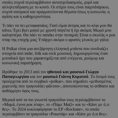
οποίες συχνά περιλαμβάνουν αυτοσχεδιασμούς, χορό και
αλληλεπίδραση με το κοινό. Οι στίχοι τους είναι παιχνιδιάρικοι,
συχνά σατιρικοί και πραγματεύονται θέματα όπως η κοινωνία, η
αγάπη και η καθημερινότητα.
Τι πάει να πει μεταφασαίος; Γιατί είμαι άντρας και το κέφι μου θα
κάνω; Έχει βγει μαγιό με χρυσή παγιέτα ή όχι ακόμα; Μωρό μου
καλησπέρα. Θα πάει το παπάκι στην ποταμιά; Είναι ο σκυλάς ο ροκ
σταρ της εποχής μας; Υπάρχει ακόμα ο φραπές γλυκός με γάλα;
Η Polkar είναι μια ανεξάρτητη ελληνική μπάντα που συνδυάζει
στοιχεία από indie, folk και rock μουσική, δημιουργώντας έναν
μοναδικό ήχο που χαρακτηρίζεται από ενέργεια, χιούμορ και
κοινωνική παρατήρηση.
Ιδρύθηκε το 2013 από τον
ηθοποιό και μουσικό Γιώργο
Παπαγεωργίου
και τον
μουσικό Γιάννη Κυρατσό
. Το όνομά τους
προέρχεται από το σερβικό «polkar», που σημαίνει «μεθυσμένος
χορευτής που τραγουδάει φάλτσα», αποτυπώνοντας το ατίθασο και
αυθόρμητο ύφος τους.
Μερικά από τα πιο γνωστά τραγούδια τους περιλαμβάνουν το
«Μαμά, έγινα ροκ σταρ», το «Πάμε Μαζί» και το «Κάνε με ό,τι
θες». Το 2024 κυκλοφόρησαν το EP «Rockstar», το οποίο
περιλαμβάνει τα τραγούδια «Ροκστάρ» και «Κάνε με ό,τι θες».