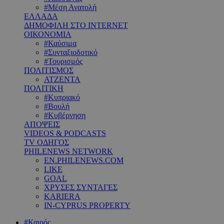
#Μέση Ανατολή
ΕΛΛΑΔΑ
ΔΗΜΟΦΙΛΗ ΣΤΟ INTERNET
ΟΙΚΟΝΟΜΙΑ
#Καύσιμα
#Συνταξιοδοτικό
#Τουρισμός
ΠΟΛΙΤΙΣΜΟΣ
ΑΤΖΕΝΤΑ
ΠΟΛΙΤΙΚΗ
#Κυπριακό
#Βουλή
#Κυβέρνηση
ΑΠΟΨΕΙΣ
VIDEOS & PODCASTS
TV ΟΔΗΓΟΣ
PHILENEWS NETWORK
EN.PHILENEWS.COM
LIKE
GOAL
ΧΡΥΣΕΣ ΣΥΝΤΑΓΕΣ
KARIERA
IN-CYPRUS PROPERTY
#Καιρός