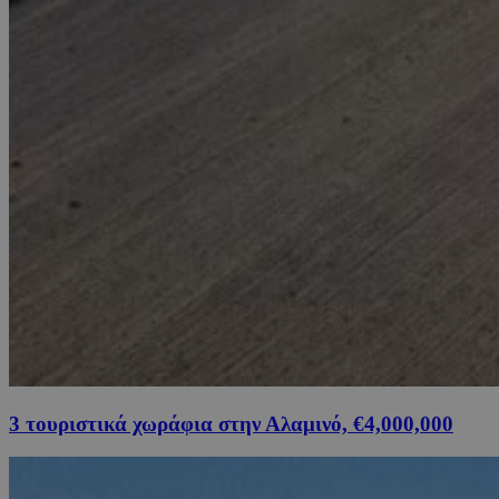
3 τουριστικά χωράφια στην Αλαμινό, €4,000,000