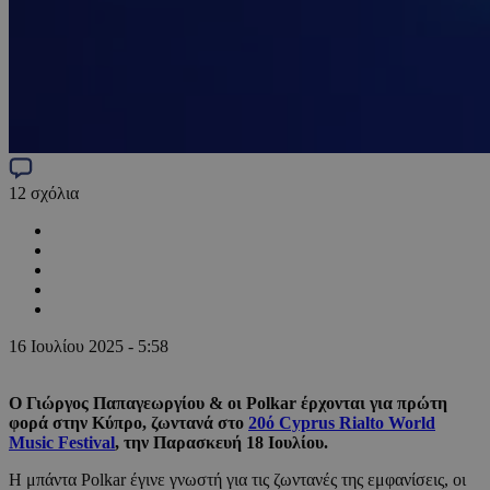
12
σχόλια
16 Ιουλίου 2025 - 5:58
Ο Γιώργος Παπαγεωργίου & οι Polkar έρχονται για πρώτη
φορά στην Κύπρο, ζωντανά στο
20ό Cyprus Rialto World
Music Festival
, την Παρασκευή 18 Ιουλίου.
Η μπάντα Polkar έγινε γνωστή για τις ζωντανές της εμφανίσεις, οι