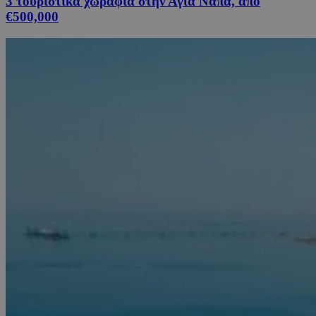
3 τουριστικά χωράφια στην Αγία Νάπα, από
€500,000