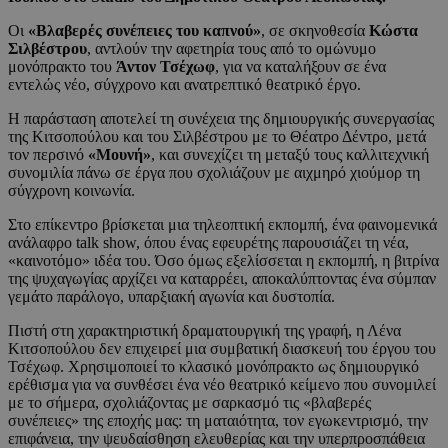
Οι
«Βλαβερές συνέπειες του καπνού»
, σε σκηνοθεσία
Κώστα
Σιλβέστρου
, αντλούν την αφετηρία τους από το ομώνυμο
μονόπρακτο του
Άντον Τσέχωφ
, για να καταλήξουν σε ένα
εντελώς νέο, σύγχρονο και ανατρεπτικό θεατρικό έργο.
Η παράσταση αποτελεί τη συνέχεια της δημιουργικής συνεργασίας
της Κιτσοπούλου και του Σιλβέστρου με το Θέατρο Δέντρο, μετά
τον περσινό
«Μουνή»
, και συνεχίζει τη μεταξύ τους καλλιτεχνική
συνομιλία πάνω σε έργα που σχολιάζουν με αιχμηρό χιούμορ τη
σύγχρονη κοινωνία.
Στο επίκεντρο βρίσκεται μια τηλεοπτική εκπομπή, ένα φαινομενικά
ανάλαφρο talk show, όπου ένας εφευρέτης παρουσιάζει τη νέα,
«καινοτόμο» ιδέα του. Όσο όμως εξελίσσεται η εκπομπή, η βιτρίνα
της ψυχαγωγίας αρχίζει να καταρρέει, αποκαλύπτοντας ένα σύμπαν
γεμάτο παράλογο, υπαρξιακή αγωνία και δυστοπία.
Πιστή στη χαρακτηριστική δραματουργική της γραφή, η Λένα
Κιτσοπούλου δεν επιχειρεί μια συμβατική διασκευή του έργου του
Τσέχωφ. Χρησιμοποιεί το κλασικό μονόπρακτο ως δημιουργικό
ερέθισμα για να συνθέσει ένα νέο θεατρικό κείμενο που συνομιλεί
με το σήμερα, σχολιάζοντας με σαρκασμό τις «βλαβερές
συνέπειες» της εποχής μας: τη ματαιότητα, τον εγωκεντρισμό, την
επιφάνεια, την ψευδαίσθηση ελευθερίας και την υπερπροσπάθεια