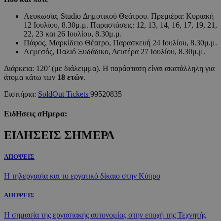
Λευκωσία, Studio Δημοτικού Θεάτρου. Πρεμιέρα: Κυριακή
12 Ιουλίου, 8.30μ.μ. Παραστάσεις: 12, 13, 14, 16, 17, 19, 21,
22, 23 και 26 Ιουλίου, 8.30μ.μ.
Πάφος, Μαρκίδειο Θέατρο, Παρασκευή 24 Ιουλίου, 8.30μ.μ.
Λεμεσός, Παλιό Ξυδάδικο, Δευτέρα 27 Ιουλίου, 8.30μ.μ.
Διάρκεια: 120’ (με διάλειμμα). Η παράσταση είναι ακατάλληλη για
άτομα κάτω των
18 ετών
.
Εισιτήρια:
SoldOut Tickets
99520835
ΕιδΗσεις σΗμερα:
ΕΙΔΗΣΕΙΣ ΣΗΜΕΡΑ
ΑΠΟΨΕΙΣ
Η τηλεργασία και το εργατικό δίκαιο στην Κύπρο
ΑΠΟΨΕΙΣ
Η σημασία της εργασιακής αυτονομίας στην εποχή της Τεχνητής