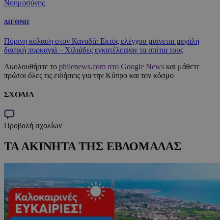
Νοημοσύνης
ΔΙΕΘΝΗ
Πύρινη κόλαση στον Καναδά: Εκτός ελέγχου μαίνεται μεγάλη
δασική πυρκαγιά – Χιλιάδες εγκατέλειψαν τα σπίτια τους
Ακολουθήστε το
philenews.com στο Google News
και μάθετε
πρώτοι όλες τις ειδήσεις για την Κύπρο και τον κόσμο
ΣΧΟΛΙΑ
Προβολή σχολίων
ΤΑ ΑΚΙΝΗΤΑ ΤΗΣ ΕΒΔΟΜΑΔΑΣ