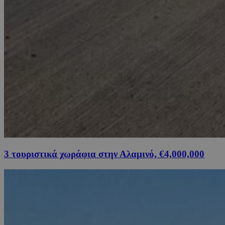
3 τουριστικά χωράφια στην Αλαμινό, €4,000,000