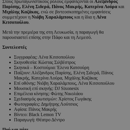
Στους πρωταγωνιστικούς ρόλους εμφανίζονται οι
Αλέξανδρος
Παρίσης, Ελένη Σιδερά, Πάνος Μακρής, Κατερίνα Λούρα
και
Μιχάλης Καζάκας
, ενώ σε βιντεοσκοπημένες εμφανίσεις
συμμετέχουν η
Νιόβη Χαραλάμπους
και η ίδια η
Λένα
Κιτσοπούλου
.
Μετά την πρεμιέρα της στη Λευκωσία, η παραγωγή θα
παρουσιαστεί επίσης στην Πάφο και τη Λεμεσό.
Συντελεστές
Συγγραφέας: Λένα Κιτσοπούλου
Σκηνοθεσία: Κώστας Σιλβέστρος
Σκηνικά – Κοστούμια: Έλενα Κατσούρη
Παίζουν: Αλέξανδρος Παρίσης, Ελένη Σιδερά, Πάνος
Μακρής, Κατερίνα Λούρα, Μιχάλης Καζάκας
Επί οθόνης: Νιόβη Χαραλάμπους, Λένα Κιτσοπούλου
Μουσική επί σκηνής: DJ Sixonesix
Επιμέλεια κίνησης: Φώτης Νικολάου
Σχεδιασμός φωτισμών: Χρίστος Γωγάκης
Φωτογραφίες: Δημήτρης Λούτσιος
Αφίσα: Πάνος Μακρής
Βίντεο: Black Lemon TV
Παραγωγή: Θέατρο Δέντρο
Πού και πότε