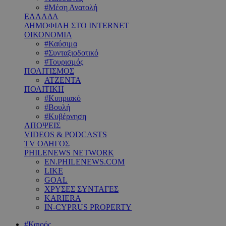
#Μέση Ανατολή
ΕΛΛΑΔΑ
ΔΗΜΟΦΙΛΗ ΣΤΟ INTERNET
ΟΙΚΟΝΟΜΙΑ
#Καύσιμα
#Συνταξιοδοτικό
#Τουρισμός
ΠΟΛΙΤΙΣΜΟΣ
ΑΤΖΕΝΤΑ
ΠΟΛΙΤΙΚΗ
#Κυπριακό
#Βουλή
#Κυβέρνηση
ΑΠΟΨΕΙΣ
VIDEOS & PODCASTS
TV ΟΔΗΓΟΣ
PHILENEWS NETWORK
EN.PHILENEWS.COM
LIKE
GOAL
ΧΡΥΣΕΣ ΣΥΝΤΑΓΕΣ
KARIERA
IN-CYPRUS PROPERTY
#Καιρός