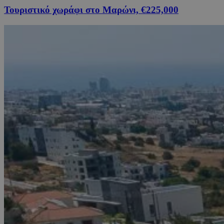
Τουριστικό χωράφι στο Μαρώνι, €225,000