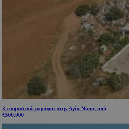
3 τουριστικά χωράφια στην Αγία Νάπα, από
€500,000