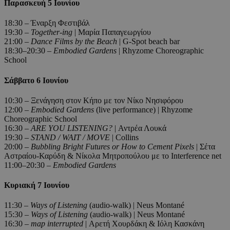
Παρασκευή 5 Ιουνίου
18:30 – Έναρξη Φεστιβάλ
19:30 –
Together-ing
| Μαρία Παπαγεωργίου
21:00 –
Dance Films by the Beach
| G-Spot beach bar
18:30–20:30 –
Embodied Gardens
| Rhyzome Choreographic
School
Σάββατο 6 Ιουνίου
10:30 – Ξενάγηση στον Κήπο με τον Νίκο Νησιφόρου
12:00 –
Embodied Gardens
(live performance) | Rhyzome
Choreographic School
16:30 –
ARE YOU LISTENING?
| Αντρέα Λουκά
19:30 –
STAND / WAIT / MOVE
| Collins
20:00 –
Bubbling Bright Futures or How to Cement Pixels
| Σέτα
Αστραίου-Καρύδη & Νίκολα Μητροπούλου με το Interference net
11:00–20:30 –
Embodied Gardens
Κυριακή 7 Ιουνίου
11:30 –
Ways of Listening
(audio-walk) | Neus Montané
15:30 –
Ways of Listening
(audio-walk) | Neus Montané
16:30 –
map interrupted
| Αρετή Χουρδάκη & Ιόλη Κασκάνη