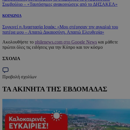
Συμβούλιο – «Ταυτόσημες ανακοινώσεις από το ΔΗΣΑΚΕΛ»
ΚΟΙΝΩΝΙΑ
Συγκινεί η Αναστασία Ισαάκ: «Μου στέρησαν την αγκαλιά του
πατέρα μου – Απαιτώ Δικαιοσύνη. Απαιτώ Ελευθερία»
Ακολουθήστε το
philenews.com στο Google News
και μάθετε
πρώτοι όλες τις ειδήσεις για την Κύπρο και τον κόσμο
ΣΧΟΛΙΑ
Προβολή σχολίων
ΤΑ ΑΚΙΝΗΤΑ ΤΗΣ ΕΒΔΟΜΑΔΑΣ