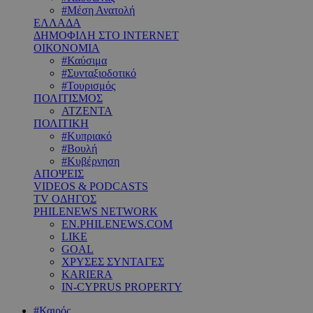
#Μέση Ανατολή
ΕΛΛΑΔΑ
ΔΗΜΟΦΙΛΗ ΣΤΟ INTERNET
ΟΙΚΟΝΟΜΙΑ
#Καύσιμα
#Συνταξιοδοτικό
#Τουρισμός
ΠΟΛΙΤΙΣΜΟΣ
ΑΤΖΕΝΤΑ
ΠΟΛΙΤΙΚΗ
#Κυπριακό
#Βουλή
#Κυβέρνηση
ΑΠΟΨΕΙΣ
VIDEOS & PODCASTS
TV ΟΔΗΓΟΣ
PHILENEWS NETWORK
EN.PHILENEWS.COM
LIKE
GOAL
ΧΡΥΣΕΣ ΣΥΝΤΑΓΕΣ
KARIERA
IN-CYPRUS PROPERTY
#Καιρός