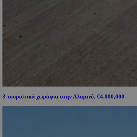
3 τουριστικά χωράφια στην Αλαμινό, €4,000,000