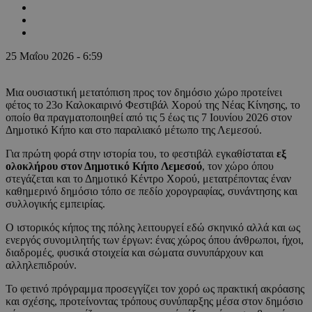
25 Μαΐου 2026 - 6:59
Μια ουσιαστική μετατόπιση προς τον δημόσιο χώρο προτείνει
φέτος το 23ο Καλοκαιρινό Φεστιβάλ Χορού της Νέας Κίνησης, το
οποίο θα πραγματοποιηθεί από τις 5 έως τις 7 Ιουνίου 2026 στον
Δημοτικό Κήπο και στο παραλιακό μέτωπο της Λεμεσού.
Για πρώτη φορά στην ιστορία του, το φεστιβάλ εγκαθίσταται
εξ
ολοκλήρου στον Δημοτικό Κήπο Λεμεσού
, τον χώρο όπου
στεγάζεται και το Δημοτικό Κέντρο Χορού, μετατρέποντας έναν
καθημερινό δημόσιο τόπο σε πεδίο χορογραφίας, συνάντησης και
συλλογικής εμπειρίας.
Ο ιστορικός κήπος της πόλης λειτουργεί εδώ σκηνικό αλλά και ως
ενεργός συνομιλητής των έργων: ένας χώρος όπου άνθρωποι, ήχοι,
διαδρομές, φυσικά στοιχεία και σώματα συνυπάρχουν και
αλληλεπιδρούν.
Το φετινό πρόγραμμα προσεγγίζει τον χορό ως πρακτική ακρόασης
και σχέσης, προτείνοντας τρόπους συνύπαρξης μέσα στον δημόσιο