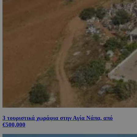
3 τουριστικά χωράφια στην Αγία Νάπα, από
€500,000