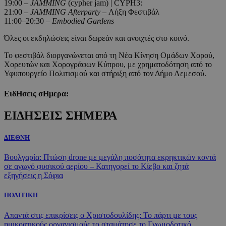
19:00 –
JAMMING
(cypher jam) | CYPH3:
21:00 –
JAMMING Afterparty
– Λήξη Φεστιβάλ
11:00–20:30 –
Embodied Gardens
Όλες οι εκδηλώσεις είναι δωρεάν και ανοιχτές στο κοινό.
Το φεστιβάλ διοργανώνεται από τη Νέα Κίνηση Ομάδων Χορού,
Χορευτών και Χορογράφων Κύπρου, με χρηματοδότηση από το
Υφυπουργείο Πολιτισμού και στήριξη από τον Δήμο Λεμεσού.
ΕιδΗσεις σΗμερα:
ΕΙΔΗΣΕΙΣ ΣΗΜΕΡΑ
ΔΙΕΘΝΗ
Βουλγαρία: Πτώση drone με μεγάλη ποσότητα εκρηκτικών κοντά
σε αγωγό φυσικού αερίου – Κατηγορεί το Κίεβο και ζητά
εξηγήσεις η Σόφια
ΠΟΛΙΤΙΚΗ
Απαντά στις επικρίσεις ο Χριστοδουλίδης: Το πάρτι με τους
ημικρατικούς οργανισμούς το σταμάτησε το Γνωμοδοτικό