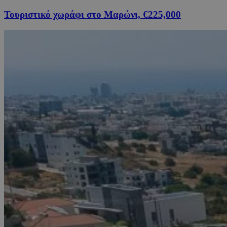
Τουριστικό χωράφι στο Μαρώνι, €225,000