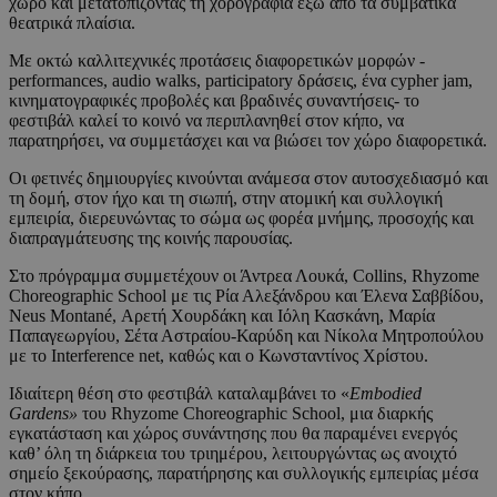
χώρο και μετατοπίζοντας τη χορογραφία έξω από τα συμβατικά
θεατρικά πλαίσια.
Με οκτώ καλλιτεχνικές προτάσεις διαφορετικών μορφών -
performances, audio walks, participatory δράσεις, ένα cypher jam,
κινηματογραφικές προβολές και βραδινές συναντήσεις- το
φεστιβάλ καλεί το κοινό να περιπλανηθεί στον κήπο, να
παρατηρήσει, να συμμετάσχει και να βιώσει τον χώρο διαφορετικά.
Οι φετινές δημιουργίες κινούνται ανάμεσα στον αυτοσχεδιασμό και
τη δομή, στον ήχο και τη σιωπή, στην ατομική και συλλογική
εμπειρία, διερευνώντας το σώμα ως φορέα μνήμης, προσοχής και
διαπραγμάτευσης της κοινής παρουσίας.
Στο πρόγραμμα συμμετέχουν οι Άντρεα Λουκά, Collins, Rhyzome
Choreographic School με τις Ρία Αλεξάνδρου και Έλενα Σαββίδου,
Neus Montané, Αρετή Χουρδάκη και Ιόλη Κασκάνη, Μαρία
Παπαγεωργίου, Σέτα Αστραίου-Καρύδη και Νίκολα Μητροπούλου
με το Interference net, καθώς και ο Κωνσταντίνος Χρίστου.
Ιδιαίτερη θέση στο φεστιβάλ καταλαμβάνει το «
Embodied
Gardens»
του Rhyzome Choreographic School, μια διαρκής
εγκατάσταση και χώρος συνάντησης που θα παραμένει ενεργός
καθ’ όλη τη διάρκεια του τριημέρου, λειτουργώντας ως ανοιχτό
σημείο ξεκούρασης, παρατήρησης και συλλογικής εμπειρίας μέσα
στον κήπο.