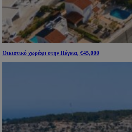
Οικιστικό χωράφι στην Πέγεια, €45,000