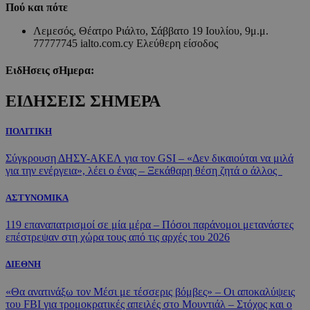
Πού και πότε
Λεμεσός, Θέατρο Ριάλτο, Σάββατο 19 Ιουλίου, 9μ.μ.
77777745 ialto.com.cy Ελεύθερη είσοδος
ΕιδΗσεις σΗμερα:
ΕΙΔΗΣΕΙΣ ΣΗΜΕΡΑ
ΠΟΛΙΤΙΚΗ
Σύγκρουση ΔΗΣΥ-ΑΚΕΛ για τον GSI – «Δεν δικαιούται να μιλά
για την ενέργεια», λέει ο ένας – Ξεκάθαρη θέση ζητά ο άλλος
ΑΣΤΥΝΟΜΙΚΑ
119 επαναπατρισμοί σε μία μέρα – Πόσοι παράνομοι μετανάστες
επέστρεψαν στη χώρα τους από τις αρχές του 2026
ΔΙΕΘΝΗ
«Θα ανατινάξω τον Μέσι με τέσσερις βόμβες» – Οι αποκαλύψεις
του FBI για τρομοκρατικές απειλές στο Μουντιάλ – Στόχος και ο