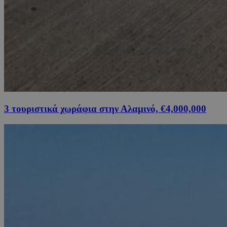
3 τουριστικά χωράφια στην Αλαμινό, €4,000,000