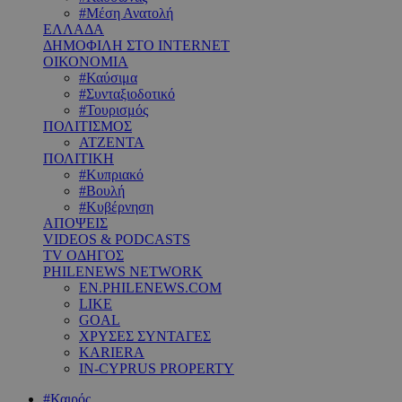
#Μέση Ανατολή
ΕΛΛΑΔΑ
ΔΗΜΟΦΙΛΗ ΣΤΟ INTERNET
ΟΙΚΟΝΟΜΙΑ
#Καύσιμα
#Συνταξιοδοτικό
#Τουρισμός
ΠΟΛΙΤΙΣΜΟΣ
ΑΤΖΕΝΤΑ
ΠΟΛΙΤΙΚΗ
#Κυπριακό
#Βουλή
#Κυβέρνηση
ΑΠΟΨΕΙΣ
VIDEOS & PODCASTS
TV ΟΔΗΓΟΣ
PHILENEWS NETWORK
EN.PHILENEWS.COM
LIKE
GOAL
ΧΡΥΣΕΣ ΣΥΝΤΑΓΕΣ
KARIERA
IN-CYPRUS PROPERTY
#Καιρός