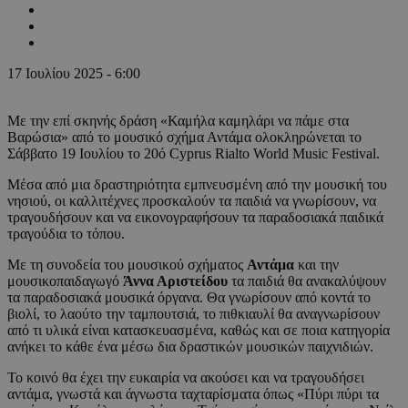
17 Ιουλίου 2025 - 6:00
Με την επί σκηνής δράση «Καμήλα καμηλάρι να πάμε στα
Βαρώσια» από το μουσικό σχήμα Αντάμα ολοκληρώνεται το
Σάββατο 19 Ιουλίου το 20ό Cyprus Rialto World Music Festival.
Μέσα από μια δραστηριότητα εμπνευσμένη από την μουσική του
νησιού, οι καλλιτέχνες προσκαλούν τα παιδιά να γνωρίσουν, να
τραγουδήσουν και να εικονογραφήσουν τα παραδοσιακά παιδικά
τραγούδια το τόπου.
Με τη συνοδεία του μουσικού σχήματος
Αντάμα
και την
μουσικοπαιδαγωγό
Άννα Αριστείδου
τα παιδιά θα ανακαλύψουν
τα παραδοσιακά μουσικά όργανα. Θα γνωρίσουν από κοντά το
βιολί, το λαούτο την ταμπουτσιά, το πιθκιαυλί θα αναγνωρίσουν
από τι υλικά είναι κατασκευασμένα, καθώς και σε ποια κατηγορία
ανήκει το κάθε ένα μέσω δια δραστικών μουσικών παιχνιδιών.
Το κοινό θα έχει την ευκαιρία να ακούσει και να τραγουδήσει
αντάμα, γνωστά και άγνωστα ταχταρίσματα όπως «Πύρι πύρι τα