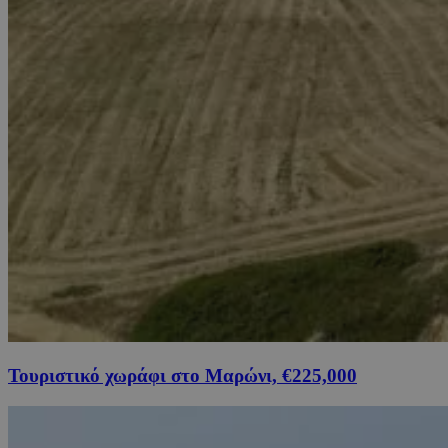
Τουριστικό χωράφι στο Μαρώνι, €225,000