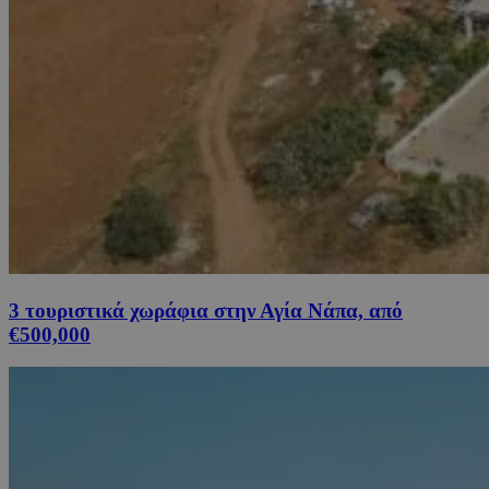
3 τουριστικά χωράφια στην Αγία Νάπα, από
€500,000