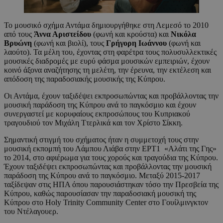
Το μουσικό σχήμα Αντάμα δημιουργήθηκε στη Λεμεσό το 2010
από τους
Άννα Αριστείδου
(φωνή και κρούστα) και
Νικόλα
Βρυώνη
(φωνή και βιολί), τους
Γρήγορη Ιωάννου
(φωνή και
λαούτο). Τα μέλη του, έχοντας στη φαρέτρα τους πολυσυλλεκτικές
μουσικές διαδρομές με ευρύ φάσμα μουσικών εμπειριών, έχουν
κοινό άξονα αναζήτησης τη μελέτη, την έρευνα, την εκτέλεση και
απόδοση της παραδοσιακής μουσικής της Κύπρου.
Οι Αντάμα, έχουν ταξιδέψει εκπροσωπώντας και προβάλλοντας την
μουσική παράδοση της Κύπρου ανά το παγκόσμιο και έχουν
συνεργαστεί με κορυφαίους εκπροσώπους του Κυπριακού
τραγουδιού τον Μιχάλη Ττερλικά και τον Χρίστο Σίκκη.
Σημαντική στιγμή του σχήματος ήταν η συμμετοχή τους στην
μουσική εκπομπή του Λάμπου Λιάβα στην ΕΡΤ1 «Αλάτι της Γης»
το 2014, στο αφιέρωμα για τους χορούς και τραγούδια της Κύπρου.
Έχουν ταξιδέψει εκπροσωπώντας και προβάλλοντας την μουσική
παράδοση της Κύπρου ανά το παγκόσμιο. Μεταξύ 2015-2017
ταξίδεψαν στις ΗΠΑ όπου παρουσιάστηκαν τόσο την Πρεσβεία της
Κύπρου, καθώς παρουσίασαν την παραδοσιακή μουσική της
Κύπρου στο Holy Trinity Community Center στο Γουίλμινγκτον
του Ντέλαγουερ.