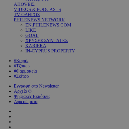
ΑΠΟΨΕΙΣ
VIDEOS & PODCASTS
TV ΟΔΗΓΟΣ
PHILENEWS NETWORK
EN.PHILENEWS.COM
LIKE
GOAL
ΧΡΥΣΕΣ ΣΥΝΤΑΓΕΣ
KARIERA
IN-CYPRUS PROPERTY
#Καιρός
#Τζόκερ
#Φαρμακεία
#Σκίτσο
Εγγραφή στο Newsletter
Αρχείο Φ
Ψηφιακές Εκδόσεις
Αφιερώματα