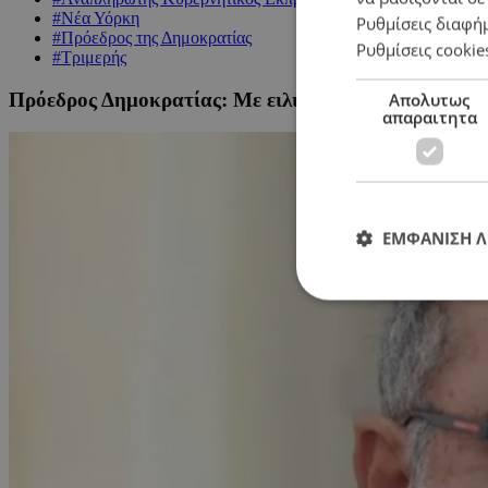
#Νέα Υόρκη
Ρυθμίσεις διαφή
#Πρόεδρος της Δημοκρατίας
Ρυθμίσεις cookie
#Τριμερής
Πρόεδρος Δημοκρατίας: Με ειλικρινή βούληση στην 
Απολυτως
απαραιτητα
ΕΜΦΑΝΙΣΗ 