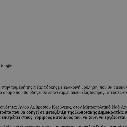
 Google
 στην τριμερή της Νέας Υόρκης με ειλικρινή βούληση, που θα διευκ
 το δρόμο που θα οδηγεί σε επανέναρξη απευθείας διαπραγματεύσεων
οινότητας Αγίου Αμβροσίου Κερύνειας, στον Μητροπολιτικό Ναό Απο
τρόπο που θα οδηγεί σε μετεξέλιξη της Κυπριακής Δημοκρατίας σ
επιτρέπει στους νόμιμους κατοίκους του, να ζουν, να εργάζονται
οτελεί πηγή έμπνευσης, σημείο
αναφοράς και χρέος ζωής», σημείωσ