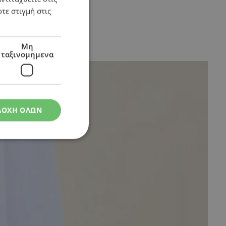
τε στιγμή στις
Μη
ταξινομημενα
ΔΟΧΗ ΟΛΩΝ