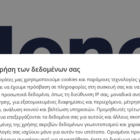
ρήση των δεδομένων σας
εργάτες μας χρησιμοποιούμε cookies και παρόμοιες τεχνολογίες 
ι να έχουμε πρόσβαση σε πληροφορίες στη συσκευή σας και να
 προσωπικά δεδομένα, όπως τη διεύθυνση IP σας, μοναδικά αν
σης, για εξατομικευμένες διαφημίσεις και περιεχόμενο, μέτρη
υ, ανάλυση κοινού και βελτίωση υπηρεσιών.
Προμηθευτές τρίτων
 να επεξεργάζονται τα δεδομένα σας για αυτούς και άλλους σκο
ένης της χρήσης ακριβών δεδομένων γεωεντοπισμού και χαρα
λογές σας ισχύουν μόνο για αυτόν τον ιστότοπο. Ορισμένοι πρ
 έννομο συμφέρον αντί για συγκατάθεση· έχετε το δικαίωμα να α