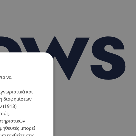
για να
αγνωριστικά και
ση διαφημίσεων
 (1913)
πούς,
κτηριστικών
ομηθευτές μπορεί
ντιταχθείτε στις