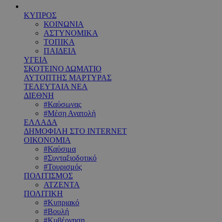
ΚΥΠΡΟΣ
ΚΟΙΝΩΝΙΑ
ΑΣΤΥΝΟΜΙΚΑ
ΤΟΠΙΚΑ
ΠΑΙΔΕΙΑ
ΥΓΕΙΑ
ΣΚΟΤΕΙΝΟ ΔΩΜΑΤΙΟ
ΑΥΤΟΠΤΗΣ ΜΑΡΤΥΡΑΣ
ΤΕΛΕΥΤΑΙΑ ΝΕΑ
ΔΙΕΘΝΗ
#Καύσωνας
#Μέση Ανατολή
ΕΛΛΑΔΑ
ΔΗΜΟΦΙΛΗ ΣΤΟ INTERNET
ΟΙΚΟΝΟΜΙΑ
#Καύσιμα
#Συνταξιοδοτικό
#Τουρισμός
ΠΟΛΙΤΙΣΜΟΣ
ΑΤΖΕΝΤΑ
ΠΟΛΙΤΙΚΗ
#Κυπριακό
#Βουλή
#Κυβέρνηση