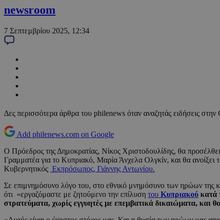
newsroom
7 Σεπτεμβρίου 2025, 12:34
Δες περισσότερα άρθρα του philenews όταν αναζητάς ειδήσεις στην
Add philenews.com on Google
Ο Πρόεδρος της Δημοκρατίας, Νίκος Χριστοδουλίδης, θα προσέλθει
Γραμματέα για το Κυπριακό, Μαρία Άνχελα Ολγκίν, και θα ανοίξει
Κυβερνητικός
Εκπρόσωπος, Γιάννης Αντωνίου.
Σε επιμνημόσυνο λόγο του, στο εθνικό μνημόσυνο των ηρώων της κ
ότι «εργαζόμαστε με ζητούμενο την επίλυση
του
Κυπριακού
κατά 
στρατεύματα, χωρίς εγγυητές με επεμβατικά δικαιώματα, και θα 
«Αυτός είναι ο ύψιστος στόχος μας. Και η θυσία των ηρώων μας απ