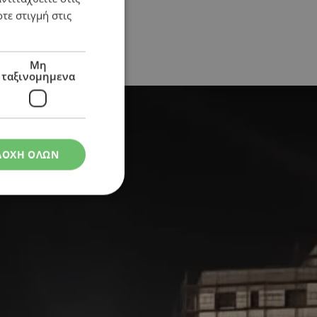
τε στιγμή στις
Μη
ταξινομημενα
ΔΟΧΗ ΟΛΩΝ