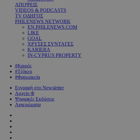
ΑΠΟΨΕΙΣ
VIDEOS & PODCASTS
TV ΟΔΗΓΟΣ
PHILENEWS NETWORK
EN.PHILENEWS.COM
LIKE
GOAL
ΧΡΥΣΕΣ ΣΥΝΤΑΓΕΣ
KARIERA
IN-CYPRUS PROPERTY
#Καιρός
#Τζόκερ
#Φαρμακεία
Εγγραφή στο Newsletter
Αρχείο Φ
Ψηφιακές Εκδόσεις
Αφιερώματα