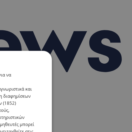
για να
αγνωριστικά και
ση διαφημίσεων
 (1852)
πούς,
κτηριστικών
ομηθευτές μπορεί
ντιταχθείτε στις