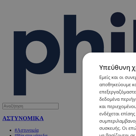
Υπεύθυνη χ
Εμείς και οι συν
αποθηκεύουμε κα
επεξεργαζόμαστε
δεδομένα περιήγη
και περιεχομένο
ενδέχεται επίσης
ΑΣΤΥΝΟΜΙΚΑ
συμπεριλαμβανομ
συσκευής. Οι επι
#Αστυνομία
να βασίζονται σε
#Βία στα γήπεδα