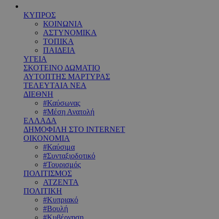
ΚΥΠΡΟΣ
ΚΟΙΝΩΝΙΑ
ΑΣΤΥΝΟΜΙΚΑ
ΤΟΠΙΚΑ
ΠΑΙΔΕΙΑ
ΥΓΕΙΑ
ΣΚΟΤΕΙΝΟ ΔΩΜΑΤΙΟ
ΑΥΤΟΠΤΗΣ ΜΑΡΤΥΡΑΣ
ΤΕΛΕΥΤΑΙΑ ΝΕΑ
ΔΙΕΘΝΗ
#Καύσωνας
#Μέση Ανατολή
ΕΛΛΑΔΑ
ΔΗΜΟΦΙΛΗ ΣΤΟ INTERNET
ΟΙΚΟΝΟΜΙΑ
#Καύσιμα
#Συνταξιοδοτικό
#Τουρισμός
ΠΟΛΙΤΙΣΜΟΣ
ΑΤΖΕΝΤΑ
ΠΟΛΙΤΙΚΗ
#Κυπριακό
#Βουλή
#Κυβέρνηση