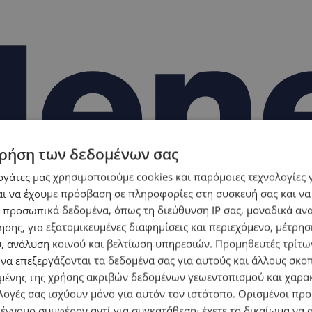
ρήση των δεδομένων σας
εργάτες μας χρησιμοποιούμε cookies και παρόμοιες τεχνολογίες 
ι να έχουμε πρόσβαση σε πληροφορίες στη συσκευή σας και να
 προσωπικά δεδομένα, όπως τη διεύθυνση IP σας, μοναδικά αν
σης, για εξατομικευμένες διαφημίσεις και περιεχόμενο, μέτρη
υ, ανάλυση κοινού και βελτίωση υπηρεσιών.
Προμηθευτές τρίτων
 να επεξεργάζονται τα δεδομένα σας για αυτούς και άλλους σκο
ένης της χρήσης ακριβών δεδομένων γεωεντοπισμού και χαρα
λογές σας ισχύουν μόνο για αυτόν τον ιστότοπο. Ορισμένοι πρ
 έννομο συμφέρον αντί για συγκατάθεση· έχετε το δικαίωμα να α