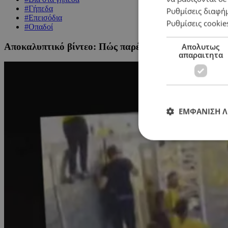
#Γήπεδα
Ρυθμίσεις διαφή
#Επεισόδια
Ρυθμίσεις cookie
#Οπαδοί
Αποκαλυπτικό βίντεο: Πώς παρέκαμψαν οπαδοί τον 
Απολυτως
απαραιτητα
ΕΜΦΑΝΙΣΗ 