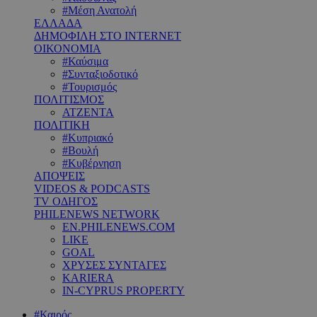
#Μέση Ανατολή
ΕΛΛΑΔΑ
ΔΗΜΟΦΙΛΗ ΣΤΟ INTERNET
ΟΙΚΟΝΟΜΙΑ
#Καύσιμα
#Συνταξιοδοτικό
#Τουρισμός
ΠΟΛΙΤΙΣΜΟΣ
ΑΤΖΕΝΤΑ
ΠΟΛΙΤΙΚΗ
#Κυπριακό
#Βουλή
#Κυβέρνηση
ΑΠΟΨΕΙΣ
VIDEOS & PODCASTS
TV ΟΔΗΓΟΣ
PHILENEWS NETWORK
EN.PHILENEWS.COM
LIKE
GOAL
ΧΡΥΣΕΣ ΣΥΝΤΑΓΕΣ
KARIERA
IN-CYPRUS PROPERTY
#Καιρός