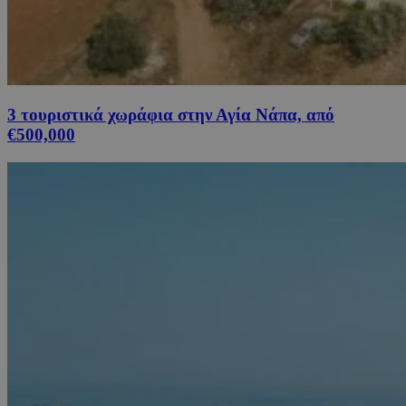
3 τουριστικά χωράφια στην Αγία Νάπα, από
€500,000