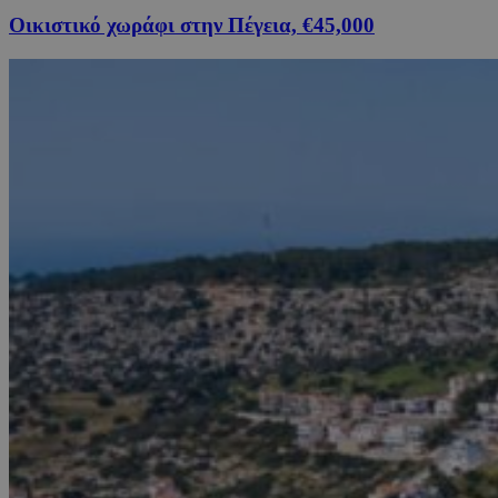
Οικιστικό χωράφι στην Πέγεια, €45,000