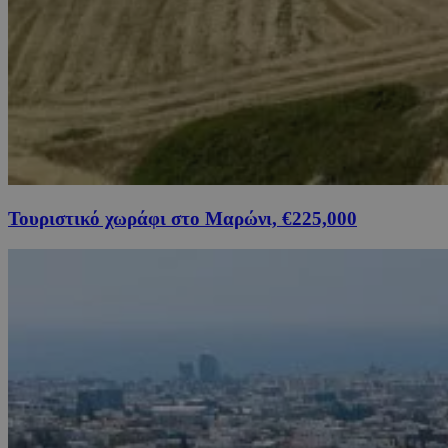
Τουριστικό χωράφι στο Μαρώνι, €225,000