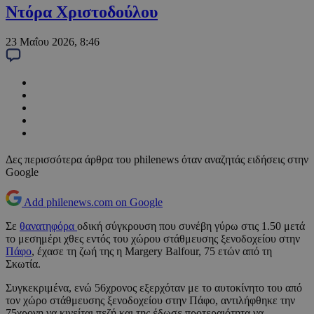
Ντόρα Χριστοδούλου
23 Μαΐου 2026, 8:46
Δες περισσότερα άρθρα του philenews όταν αναζητάς ειδήσεις στην
Google
Add philenews.com on Google
Σε
θανατηφόρα
οδική σύγκρουση που συνέβη γύρω στις 1.50 μετά
το μεσημέρι χθες εντός του χώρου στάθμευσης ξενοδοχείου στην
Πάφο
, έχασε τη ζωή της η Margery Balfour, 75 ετών από τη
Σκωτία.
Συγκεκριμένα, ενώ 56χρονος εξερχόταν με το αυτοκίνητο του από
τον χώρο στάθμευσης ξενοδοχείου στην Πάφο, αντιλήφθηκε την
75χρονη να κινείται πεζή και της έδωσε προτεραιότητα να