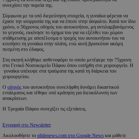
συνεχίσει την πορεία της.
Σύμφωνα με τα υπό διερεύνηση στοιχεία, η γυναίκα φέρεται να
έχασε την ισορροπία της και να έπεσε στην άσφαλτο. Κατά τον ίδιο
χρόνο, ο 56χρονος οδηγός του αυτοκινήτου, μη αντιλαμβανόμενος
το γεγονός, εκκίνησε το όχημα του για να εξέλθει του χώρου
στάθμευσης με αποτέλεσμα ο τροχός του αυτοκινήτου του να
κτυπήσει τη γυναίκα στην πλάτη, ενώ αυτή βρισκόταν ακόμη
πεσμένη στο έδαφος.
Στη σκηνή κλήθηκε ασθενοφόρο το οποίο μετέφερε την 75χρονη
στο Γενικό Νοσοκομείο Πάφου όπου εισήχθη στο χειρουργείο. Η
γυναίκα υπέκυψε στα τραύματα της κατά τη διάρκεια του
χειρουργείου.
Ο
οδηγός
του αυτοκινήτου συνελήφθη δυνάμει δικαστικού
εντάλματος και τέθηκε υπό κράτηση για διευκόλυνση των
ανακρίσεων.
Η Τροχαία Πάφου συνεχίζει τις εξετάσεις.
Εγγραφή στο Newsletter
Ακολουθήστε το
philenews.com στο Google News
και μάθετε