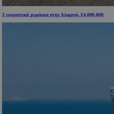
3 τουριστικά χωράφια στην Αλαμινό, €4,000,000