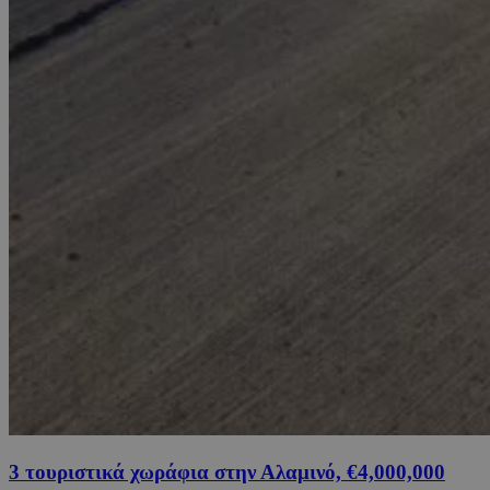
3 τουριστικά χωράφια στην Αλαμινό, €4,000,000