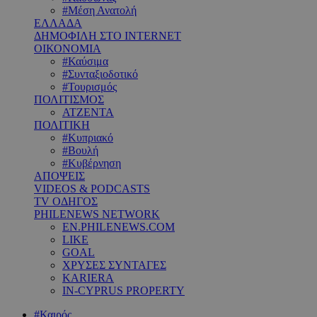
#Μέση Ανατολή
ΕΛΛΑΔΑ
ΔΗΜΟΦΙΛΗ ΣΤΟ INTERNET
ΟΙΚΟΝΟΜΙΑ
#Καύσιμα
#Συνταξιοδοτικό
#Τουρισμός
ΠΟΛΙΤΙΣΜΟΣ
ΑΤΖΕΝΤΑ
ΠΟΛΙΤΙΚΗ
#Κυπριακό
#Βουλή
#Κυβέρνηση
ΑΠΟΨΕΙΣ
VIDEOS & PODCASTS
TV ΟΔΗΓΟΣ
PHILENEWS NETWORK
EN.PHILENEWS.COM
LIKE
GOAL
ΧΡΥΣΕΣ ΣΥΝΤΑΓΕΣ
KARIERA
IN-CYPRUS PROPERTY
#Καιρός