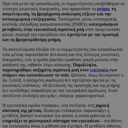
Πριν και μετά την κατανάλωση, οι συμμετέχοντες υποβλήθηκαν σε
τέσσερις γνωστικές δοκιμασίες, που αφορούσαν τη
μνήμη
, τη
συγκέντρωση, τη βραχύχρονη ανάκληση λέξεων και την
οπτικοχωρική επεξεργασία.
Ταυτόχρονα, μέσω λειτουργικής
κοντινής υπέρυθρης φασματοσκοπίας (fNIRS),
καταγράφηκαν
μεταβολές στην εγκεφαλική αιματική ροή
στον προμετωπιαίο
φλοιό, περιοχή του εγκεφάλου που
σχετίζεται με την προσοχή
και τη βραχυπρόθεσμη μνήμη.
Τα αποτελέσματα έδειξαν ότι οι συμμετέχοντες που κατανάλωσαν
τσάι μέντας παρουσίασαν βελτίωση και στις τέσσερις γνωστικές
δοκιμασίες, ενώ η ομάδα placebo εμφάνισε μικρή μείωση στην
απόδοσή της, πιθανόν λόγω κόπωσης.
Παράλληλα,
παρατηρήθηκε αυξημένη αιματική ροή στον
εγκέφαλο
των
ατόμων που κατανάλωσαν το τσάι
. Ωστόσο, όπως διευκρίνισε ο
δρ. Lovell, η αυξημένη αιμάτωση δεν σχετιζόταν άμεσα με τις
γνωστικές επιδόσεις. «Η βελτίωση της προσοχής και της μνήμης
δεν συνδέθηκε απαραίτητα με την εγκεφαλική αιμάτωση. Αυτό
αποτέλεσε έκπληξη για εμάς», ανέφερε χαρακτηριστικά.
Η ερευνητική ομάδα στράφηκε, στη συνέχεια, στη
χημική
σύσταση της μέντας.
Ιδιαίτερο ενδιαφέρον παρουσιάζει η
μενθόλη, βασικό συστατικό του φυτού, η οποία φαίνεται να
επηρεάζει το χολινεργικό σύστημα του εγκεφάλου
– υπεύθυνο
για λειτουργίες όπως η μάθηση και η μνήμη. Η μενθόλη πιθανώς