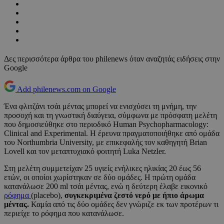
Δες περισσότερα άρθρα του philenews όταν αναζητάς ειδήσεις στην
Google
Add philenews.com on Google
Ένα φλιτζάνι τσάι μέντας μπορεί να ενισχύσει τη μνήμη, την
προσοχή και τη γνωστική διαύγεια, σύμφωνα με πρόσφατη μελέτη
που δημοσιεύθηκε στο περιοδικό Human Psychopharmacology:
Clinical and Experimental. Η έρευνα πραγματοποιήθηκε από ομάδα
του Northumbria University, με επικεφαλής τον καθηγητή Brian
Lovell και τον μεταπτυχιακό φοιτητή Luka Netzler.
Στη μελέτη συμμετείχαν 25 υγιείς ενήλικες ηλικίας 20 έως 56
ετών, οι οποίοι χωρίστηκαν σε δύο ομάδες. Η πρώτη ομάδα
κατανάλωσε 200 ml τσάι μέντας, ενώ η δεύτερη έλαβε εικονικό
ρόφημα
(placebo),
συγκεκριμένα ζεστό νερό με ήπιο άρωμα
μέντας.
Καμία από τις δύο ομάδες δεν γνώριζε εκ των προτέρων τι
περιείχε το ρόφημα που κατανάλωσε.