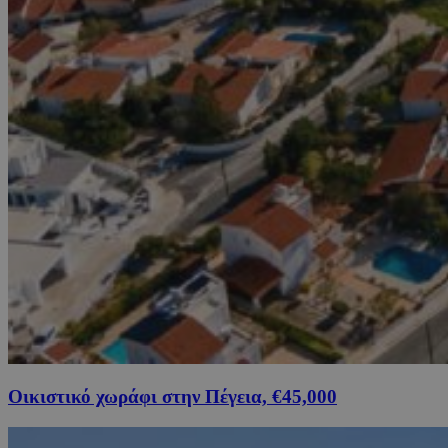
Οικιστικό χωράφι στην Πέγεια, €45,000