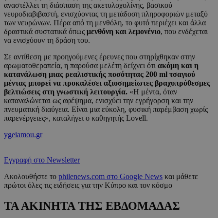
αναστέλλει τη διάσπαση της ακετυλοχολίνης, βασικού
νευροδιαβιβαστή, ενισχύοντας τη μετάδοση πληροφοριών μεταξύ
των νευρώνων. Πέρα από τη μενθόλη, το φυτό περιέχει και άλλα
δραστικά συστατικά όπως
μενθόνη και λεμονένιο
, που ενδέχεται
να ενισχύουν τη δράση του.
Σε αντίθεση με προηγούμενες έρευνες που στηρίχθηκαν στην
αρωματοθεραπεία, η παρούσα μελέτη δείχνει ότι
ακόμη και η
κατανάλωση μιας ρεαλιστικής ποσότητας 200 ml τσαγιού
μέντας μπορεί να προκαλέσει αξιοσημείωτες βραχυπρόθεσμες
βελτιώσεις στη γνωστική λειτουργία.
«Η μέντα, όταν
καταναλώνεται ως αφέψημα, ενισχύει την εγρήγορση και την
πνευματική διαύγεια. Είναι μια εύκολη, φυσική παρέμβαση χωρίς
παρενέργειες», καταλήγει ο καθηγητής Lovell.
ygeiamou.gr
Εγγραφή στο Newsletter
Ακολουθήστε το
philenews.com στο Google News
και μάθετε
πρώτοι όλες τις ειδήσεις για την Κύπρο και τον κόσμο
ΤΑ ΑΚΙΝΗΤΑ ΤΗΣ ΕΒΔΟΜΑΔΑΣ