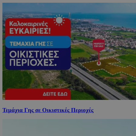
Τεμάχια Γης σε Οικιστικές Περιοχές