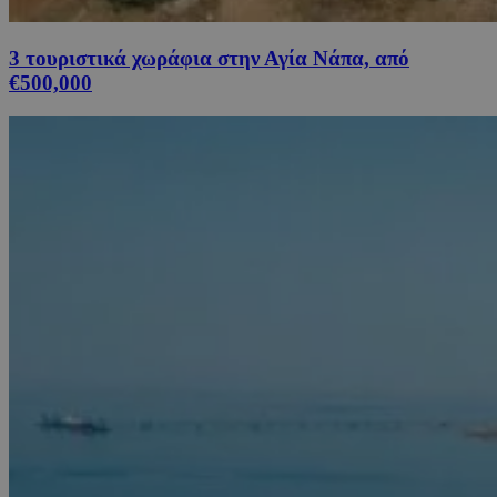
3 τουριστικά χωράφια στην Αγία Νάπα, από
€500,000