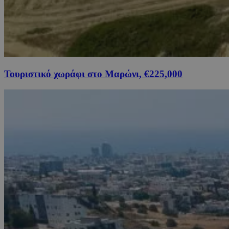
Τουριστικό χωράφι στο Μαρώνι, €225,000