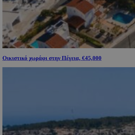
Οικιστικό χωράφι στην Πέγεια, €45,000