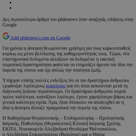
Δες περισσότερα άρθρα του philenews όταν αναζητάς ειδήσεις στην
Google
Add philenews.com on Google
Για χρόνια η άσκηση θεωρούνταν χρήσιμη για τους καρκινοπαθείς
κυρίως ως μέσο βελτίωσης της καθημερινότητάς τους. Τώρα, νέα
επιστημονικά δεδομένα αλλάζουν τα δεδομένα: η τακτική
σωματική δραστηριότητα φαίνεται να επηρεάζει άμεσα την ίδια την
πορεία της νόσου και όχι απλώς την ποιότητα ζωής.
Υπήρχαν επίσης πολλές ενδείξεις ότι οι πιο δραστήριοι άνθρωποι
εμφάνιζαν λιγότερους
καρκίνους
και ότι όσοι ασκούνταν μετά τη
διάγνωση ζούσαν περισσότερο. Οι δραστήριοι άνθρωποι συχνά
τρώνε καλύτερα, καπνίζουν λιγότερο, έχουν χαμηλότερο βάρος και
γενικά καλύτερη υγεία. Άρα, ήταν δύσκολο να αποδειχθεί αν η
ίδια η άσκηση άλλαζε πραγματικά την πορεία της νόσου.
Η Καθηγήτρια Θεραπευτικής – Επιδημιολογίας – Προληπτικής
Ιατρικής, Παθολόγος (Θεραπευτική Κλινική Ιατρικής Σχολής
ΕΚΠΑ, Νοσοκομείο Αλεξάνδρα) Θεοδώρα Ψαλτοπούλου,
η Αλεξάνδρα Σταυροπούλου (Βιολόγος) και ο Θάνος