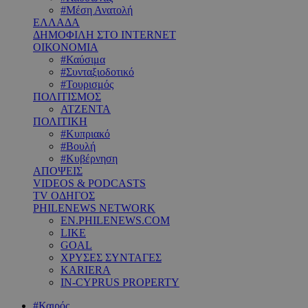
#Μέση Ανατολή
ΕΛΛΑΔΑ
ΔΗΜΟΦΙΛΗ ΣΤΟ INTERNET
ΟΙΚΟΝΟΜΙΑ
#Καύσιμα
#Συνταξιοδοτικό
#Τουρισμός
ΠΟΛΙΤΙΣΜΟΣ
ΑΤΖΕΝΤΑ
ΠΟΛΙΤΙΚΗ
#Κυπριακό
#Βουλή
#Κυβέρνηση
ΑΠΟΨΕΙΣ
VIDEOS & PODCASTS
TV ΟΔΗΓΟΣ
PHILENEWS NETWORK
EN.PHILENEWS.COM
LIKE
GOAL
ΧΡΥΣΕΣ ΣΥΝΤΑΓΕΣ
KARIERA
IN-CYPRUS PROPERTY
#Καιρός