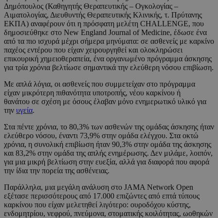
Δημόπουλος (Καθηγητής Θεραπευτικής – Ογκολογίας –
Αιματολογίας, Διευθυντής Θεραπευτικής Κλινικής, τ. Πρύτανης
ΕΚΠΑ) αναφέρουν ότι η πρόσφατη μελέτη CHALLENGE, που
δημοσιεύθηκε στο New England Journal of Medicine, έδωσε ένα
από τα πιο ισχυρά μέχρι σήμερα μηνύματα: σε ασθενείς με καρκίνο
παχέος εντέρου που είχαν χειρουργηθεί και ολοκληρώσει
επικουρική χημειοθεραπεία, ένα οργανωμένο πρόγραμμα άσκησης
για τρία χρόνια βελτίωσε σημαντικά την ελεύθερη νόσου επιβίωση.
Με απλά λόγια, οι ασθενείς που συμμετείχαν στο πρόγραμμα
είχαν μικρότερη πιθανότητα υποτροπής, νέου καρκίνου ή
θανάτου σε σχέση με όσους έλαβαν μόνο ενημερωτικό υλικό για
την
υγεία
.
Στα πέντε χρόνια, το 80,3% των ασθενών της ομάδας άσκησης ήταν
ελεύθερο νόσου, έναντι 73,9% στην ομάδα ελέγχου. Στα οκτώ
χρόνια, η συνολική επιβίωση ήταν 90,3% στην ομάδα της άσκησης
και 83,2% στην ομάδα της απλής ενημέρωσης. Δεν μιλάμε, λοιπόν,
για μια μικρή βελτίωση στην ευεξία, αλλά για διαφορά που αφορά
την ίδια την πορεία της ασθένειας.
Παράλληλα, μια μεγάλη ανάλυση στο JAMA Network Open
εξέτασε περισσότερους από 17.000 επιζώντες από επτά τύπους
καρκίνου που είχαν μελετηθεί λιγότερο: ουροδόχου κύστης,
ενδομητρίου, νεφρού, πνεύμονα, στοματικής κοιλότητας, ωοθηκών