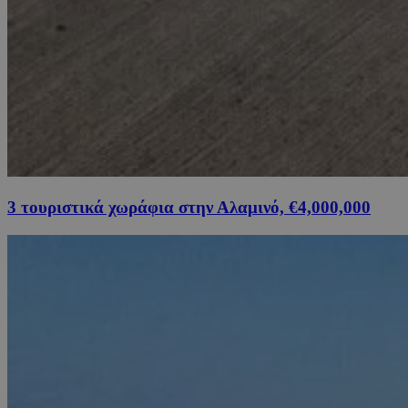
3 τουριστικά χωράφια στην Αλαμινό, €4,000,000