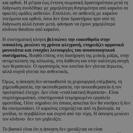
και ορθού. Η μέτρια έως έντονη σωματική δραστηριότητα μετά τη
διάγνωση συνδέθηκε με χαμηλότερη θνησιμότητα από καρκίνο σε
αρκετές ομάδες ασθενών. Επιπλέον, σε ασθενείς με καρκίνο
πνεύμονα και ορθού, όσοι δεν ήταν δραστήριοι πριν από τη
διάγνωση αλλά έγιναν μετά, φάνηκαν να έχουν χαμηλότερο
κίνδυνο θανάτου από καρκίνο.
Η συστηματική κίνηση
βελτιώνει την ευαισθησία στην
ινσουλίνη, μειώνει τη χρόνια φλεγμονή, επηρεάζει ορμονικά
μονοπάτια και ενισχύει λειτουργίες του ανοσοποιητικού
συστήματος.
Βοηθά επίσης στη διατήρηση της μυϊκής μάζας, στην
αντιμετώπιση της κόπωσης, στη διάθεση και στην καλύτερη ανοχή
των θεραπειών. Ο οργανισμός που κινείται δεν γίνεται άτρωτος,
αλλά συχνά γίνεται πιο ανθεκτικός.
Όμως, η άσκηση δεν αντικαθιστά τη χειρουργική επέμβαση, τη
χημειοθεραπεία, την ακτινοθεραπεία, την ανοσοθεραπεία ή τον
προληπτικό έλεγχο. Δεν είναι «εναλλακτική θεραπεία». Είναι
συμπληρωματικό, επιστημονικά τεκμηριωμένο εργαλείο
φροντίδας. Ούτε σημαίνει ότι όποιος ασκείται δεν θα νοσήσει ή δεν
θα υποτροπιάσει. Ο καρκίνος επηρεάζεται από τη βιολογία, τα
γονίδια, το περιβάλλον και συχνά από την τύχη. Η άσκηση μειώνει
τον κίνδυνο· δεν τον μηδενίζει.
Το βασικό είναι ότι η άσκηση δεν χρειάζεται να είναι