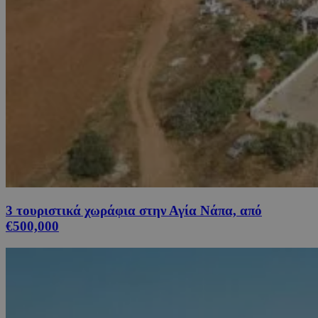
3 τουριστικά χωράφια στην Αγία Νάπα, από
€500,000