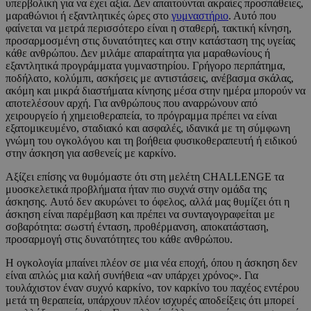
υπερβολική για να έχει αξία. Δεν απαιτούνται ακραίες προσπάθειες,
μαραθώνιοι ή εξαντλητικές ώρες στο
γυμναστήριο
. Αυτό που
φαίνεται να μετρά περισσότερο είναι η σταθερή, τακτική κίνηση,
προσαρμοσμένη στις δυνατότητες και στην κατάσταση της υγείας
κάθε ανθρώπου. Δεν μιλάμε απαραίτητα για μαραθωνίους ή
εξαντλητικά προγράμματα γυμναστηρίου. Γρήγορο περπάτημα,
ποδήλατο, κολύμπι, ασκήσεις με αντιστάσεις, ανέβασμα σκάλας,
ακόμη και μικρά διαστήματα κίνησης μέσα στην ημέρα μπορούν να
αποτελέσουν αρχή. Για ανθρώπους που αναρρώνουν από
χειρουργείο ή χημειοθεραπεία, το πρόγραμμα πρέπει να είναι
εξατομικευμένο, σταδιακό και ασφαλές, ιδανικά με τη σύμφωνη
γνώμη του ογκολόγου και τη βοήθεια φυσικοθεραπευτή ή ειδικού
στην άσκηση για ασθενείς με καρκίνο.
Αξίζει επίσης να θυμόμαστε ότι στη μελέτη CHALLENGE τα
μυοσκελετικά προβλήματα ήταν πιο συχνά στην ομάδα της
άσκησης. Αυτό δεν ακυρώνει το όφελος, αλλά μας θυμίζει ότι η
άσκηση είναι παρέμβαση και πρέπει να συνταγογραφείται με
σοβαρότητα: σωστή ένταση, προθέρμανση, αποκατάσταση,
προσαρμογή στις δυνατότητες του κάθε ανθρώπου.
Η ογκολογία μπαίνει πλέον σε μια νέα εποχή, όπου η άσκηση δεν
είναι απλώς μια καλή συνήθεια «αν υπάρχει χρόνος». Για
τουλάχιστον έναν συχνό καρκίνο, τον καρκίνο του παχέος εντέρου
μετά τη θεραπεία, υπάρχουν πλέον ισχυρές αποδείξεις ότι μπορεί