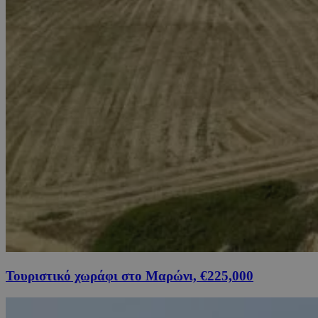
Τουριστικό χωράφι στο Μαρώνι, €225,000