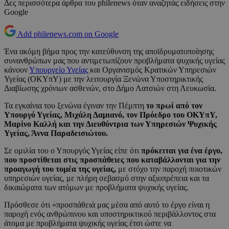
Δες περισσότερα άρθρα του philenews όταν αναζητάς ειδήσεις στην
Google
Add philenews.com on Google
Ένα ακόμη βήμα προς την κατεύθυνση της αποϊδρυματοποίησης
συνανθρώπων μας που αντιμετωπίζουν προβλήματα ψυχικής υγείας
κάνουν
Υπουργείο Υγείας
και Οργανισμός Κρατικών Υπηρεσιών
Υγείας (ΟΚΥπΥ) με την λειτουργία Ξενώνα Υποστηρικτικής
Διαβίωσης χρόνιων ασθενών, στο Δήμο Λατσιών στη Λευκωσία.
Τα εγκαίνια του ξενώνα έγιναν την Πέμπτη
το πρωί από τον
Υπουργό Υγείας, Μιχάλη Δαμιανό, τον Πρόεδρο του ΟΚΥπΥ,
Μαρίνο Καλλή και την Διευθύντρια των Υπηρεσιών Ψυχικής
Υγείας, Άννα Παραδεισιώτου.
Σε ομιλία του ο Υπουργός Υγείας είπε ότι
πρόκειται για ένα έργο,
που προστίθεται στις προσπάθειες που καταβάλλονται για την
προαγωγή του τομέα της υγείας,
με στόχο την παροχή ποιοτικών
υπηρεσιών υγείας, με πλήρη σεβασμό στην αξιοπρέπεια και τα
δικαιώματα των ατόμων με προβλήματα ψυχικής υγείας.
Πρόσθεσε ότι «προσπάθειά μας μέσα από αυτό το έργο είναι η
παροχή ενός ανθρώπινου και υποστηρικτικού περιβάλλοντος στα
άτομα με προβλήματα ψυχικής υγείας έτσι ώστε να