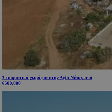
3 τουριστικά χωράφια στην Αγία Νάπα, από
€500,000