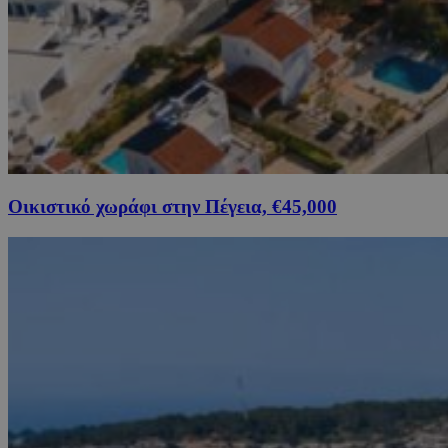
Οικιστικό χωράφι στην Πέγεια, €45,000