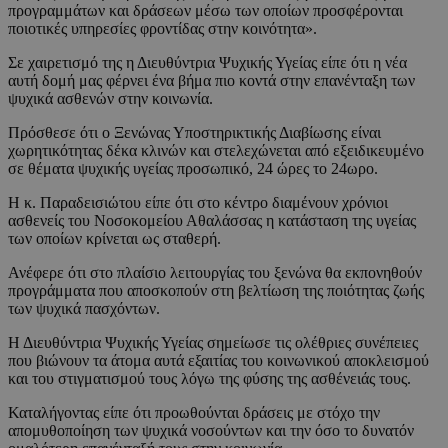
προγραμμάτων και δράσεων μέσω των οποίων προσφέρονται
ποιοτικές υπηρεσίες φροντίδας στην κοινότητα».
Σε χαιρετισμό της η Διευθύντρια Ψυχικής Υγείας είπε ότι η νέα
αυτή δομή μας φέρνει ένα βήμα πιο κοντά στην επανένταξη των
ψυχικά ασθενών στην κοινωνία.
Πρόσθεσε ότι ο Ξενώνας Υποστηρικτικής Διαβίωσης είναι
χωρητικότητας δέκα κλινών και στελεχώνεται από εξειδικευμένο
σε θέματα ψυχικής υγείας προσωπικό, 24 ώρες το 24ωρο.
Η κ. Παραδεισιώτου είπε ότι στο κέντρο διαμένουν χρόνιοι
ασθενείς του Νοσοκομείου Αθαλάσσας η κατάσταση της υγείας
των οποίων κρίνεται ως σταθερή.
Ανέφερε ότι στο πλαίσιο λειτουργίας του ξενώνα θα εκπονηθούν
προγράμματα που αποσκοπούν στη βελτίωση της ποιότητας ζωής
των ψυχικά πασχόντων.
Η Διευθύντρια Ψυχικής Υγείας σημείωσε τις ολέθριες συνέπειες
που βιώνουν τα άτομα αυτά εξαιτίας του κοινωνικού αποκλεισμού
και του στιγματισμού τους λόγω της φύσης της ασθένειάς τους.
Καταλήγοντας είπε ότι προωθούνται δράσεις με στόχο την
απομυθοποίηση των ψυχικά νοσούντων και την όσο το δυνατόν