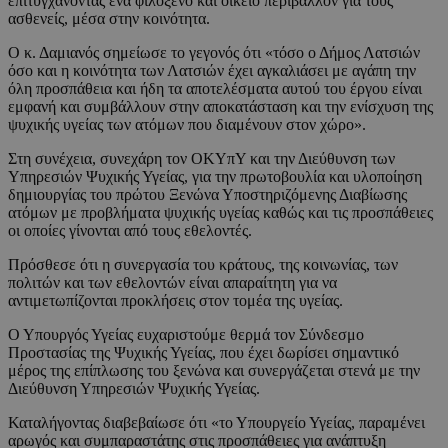
επιτυγχάνοντας ένα φιλόξενο και οικείο περιβάλλον για τους
ασθενείς, μέσα στην κοινότητα.
Ο κ. Δαμιανός σημείωσε το γεγονός ότι «τόσο ο Δήμος Λατσιών
όσο και η κοινότητα των Λατσιών έχει αγκαλιάσει με αγάπη την
όλη προσπάθεια και ήδη τα αποτελέσματα αυτού του έργου είναι
εμφανή και συμβάλλουν στην αποκατάσταση και την ενίσχυση της
ψυχικής υγείας των ατόμων που διαμένουν στον χώρο».
Στη συνέχεια, συνεχάρη τον ΟΚΥπΥ και την Διεύθυνση των
Υπηρεσιών Ψυχικής Υγείας, για την πρωτοβουλία και υλοποίηση
δημιουργίας του πρώτου Ξενώνα Υποστηριζόμενης Διαβίωσης
ατόμων με προβλήματα ψυχικής υγείας καθώς και τις προσπάθειες
οι οποίες γίνονται από τους εθελοντές.
Πρόσθεσε ότι η συνεργασία του κράτους, της κοινωνίας, των
πολιτών και των εθελοντών είναι απαραίτητη για να
αντιμετωπίζονται προκλήσεις στον τομέα της υγείας.
Ο Υπουργός Υγείας ευχαριστούμε θερμά τον Σύνδεσμο
Προστασίας της Ψυχικής Υγείας, που έχει δωρίσει σημαντικό
μέρος της επίπλωσης του ξενώνα και συνεργάζεται στενά με την
Διεύθυνση Υπηρεσιών Ψυχικής Υγείας.
Καταλήγοντας διαβεβαίωσε ότι «το Υπουργείο Υγείας, παραμένει
αρωγός και συμπαραστάτης στις προσπάθειες για ανάπτυξη