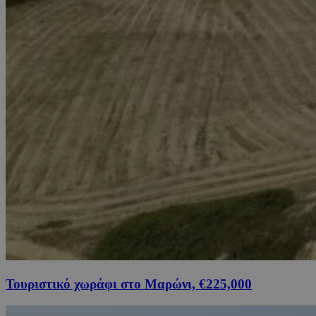
Τουριστικό χωράφι στο Μαρώνι, €225,000