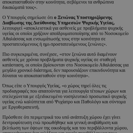
αποκατασταθούν στην κοινότητα, σεβόμενοι τα ανθρώπινα
δικαιώματά τους».
Ο Υπουργός σημείωσε ότι
ο Ξενώνας Υποστηριζόμενης
Διαβίωσης της Διεύθυνσης Υπηρεσιών Ψυχικής Υγείας,
λειτουργεί «αποκλειστικά για ασθενείς με προβλήματα ψυχικής
υγείας οι οποίοι χρήζουν αποϊδρυματοποίησης από το Νοσοκομείο
Αθαλάσσας και ενσωμάτωσής τους στην κοινότητα σε
προστατευόμενους ή ημι-προστατευόμενους ξενώνες».
Πιο συγκεκριμένα, συνέχισε, «στον ξενώνα αυτό διαμένουν
ασθενείς με χρόνια προβλήματα ψυχικής υγείας σε σταθερή
κατάσταση, οι οποίοι βρίσκονταν στο Νοσοκομείο Αθαλάσσας για
μεγάλο χρονικό διάστημα, δεν παρουσιάζουν επικινδυνότητα και
δύναται να αποκατασταθούν στην κοινότητα».
Όπως είπε ο Υπουργός Υγείας, «ο χώρος τηρεί όλες τις
προδιαγραφές που απαιτούνται για λειτουργία τέτοιων χώρων και
στελεχώνεται με εξειδικευμένο νοσηλευτικό προσωπικό ψυχικής
υγείας ενώ καλύπτεται από Ψυχίατρο και Παθολόγο και σύντομα
με Εργοθεραπευτή.
Πρόσθεσε ότι περιμετρικά του υπό ανάπτυξη χώρου έχει γίνει
δεντροφύτευση ενώ προωθήθηκε και γενική αναβάθμιση και
βελτίωση των όψεων της οικοδομής και του περιβάλλοντα χώρου,