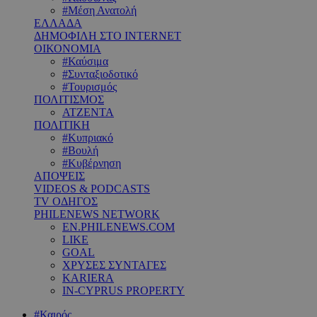
#Μέση Ανατολή
ΕΛΛΑΔΑ
ΔΗΜΟΦΙΛΗ ΣΤΟ INTERNET
ΟΙΚΟΝΟΜΙΑ
#Καύσιμα
#Συνταξιοδοτικό
#Τουρισμός
ΠΟΛΙΤΙΣΜΟΣ
ΑΤΖΕΝΤΑ
ΠΟΛΙΤΙΚΗ
#Κυπριακό
#Βουλή
#Κυβέρνηση
ΑΠΟΨΕΙΣ
VIDEOS & PODCASTS
TV ΟΔΗΓΟΣ
PHILENEWS NETWORK
EN.PHILENEWS.COM
LIKE
GOAL
ΧΡΥΣΕΣ ΣΥΝΤΑΓΕΣ
KARIERA
IN-CYPRUS PROPERTY
#Καιρός