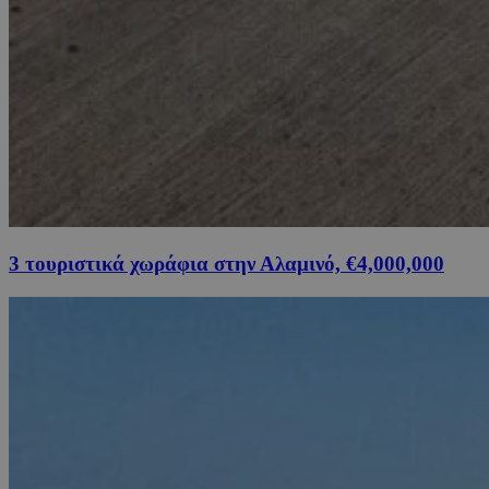
3 τουριστικά χωράφια στην Αλαμινό, €4,000,000