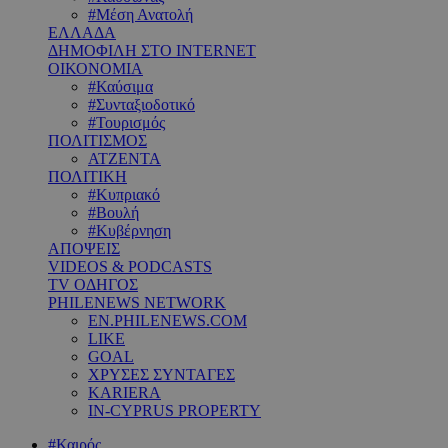
#Μέση Ανατολή
ΕΛΛΑΔΑ
ΔΗΜΟΦΙΛΗ ΣΤΟ INTERNET
ΟΙΚΟΝΟΜΙΑ
#Καύσιμα
#Συνταξιοδοτικό
#Τουρισμός
ΠΟΛΙΤΙΣΜΟΣ
ΑΤΖΕΝΤΑ
ΠΟΛΙΤΙΚΗ
#Κυπριακό
#Βουλή
#Κυβέρνηση
ΑΠΟΨΕΙΣ
VIDEOS & PODCASTS
TV ΟΔΗΓΟΣ
PHILENEWS NETWORK
EN.PHILENEWS.COM
LIKE
GOAL
ΧΡΥΣΕΣ ΣΥΝΤΑΓΕΣ
KARIERA
IN-CYPRUS PROPERTY
#Καιρός