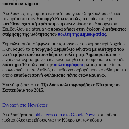
ποινικά αδικήματα
.
Ακολούθως, η γραμματεία του Υπουργικού Συμβουλίου έστειλε
την πρόταση στον
Υπουργό Εσωτερικών
, ο οποίος σήμερα
κατέθεσε σχετική πρόταση
στη συνεδρίαση του Υπουργικού
Συμβουλίου με αίτημα να
προχωρήσει στην έκδοση διατάγματος
στέρησης της ιδιότητας του
πολίτη της Δημοκρατίας
.
Σημειώνεται ότι σύμφωνα με τις πρόνοιες του νόμου περί Αρχείου
Πληθυσμού το
Υπουργικό Συμβούλιο
δύναται με διάταγμα του
να στερήσει από οποιονδήποτε πολίτη της Δημοκρατίας
που
είναι πολιτογραφημένο, εάν ικανοποιηθεί ότι το πρόσωπο αυτό
σε
διάστημα 10 ετών
από την
πολιτογράφηση
καταζητείται είτε σε
ευρωπαϊκό είτε σε διεθνές επίπεδο για σοβαρό ποινικό αδίκημα, το
οποίο
επισύρει ποινή φυλάκισης πέντε ετών και άνω
.
Υπενθυμίζεται ότι
ο Τζο Λόου πολιτογραφήθηκε Κύπριος τον
Σεπτέμβριο του 2015
.
Εγγραφή στο Newsletter
Ακολουθήστε το
philenews.com στο Google News
και μάθετε
πρώτοι όλες τις ειδήσεις για την Κύπρο και τον κόσμο