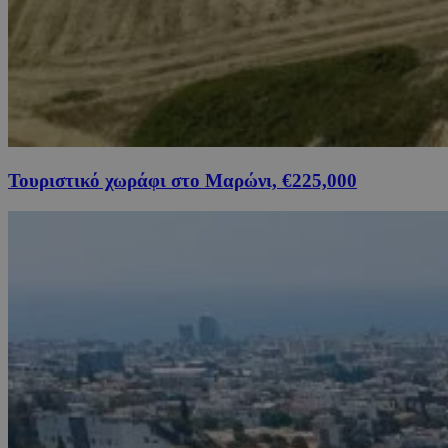
Τουριστικό χωράφι στο Μαρώνι, €225,000