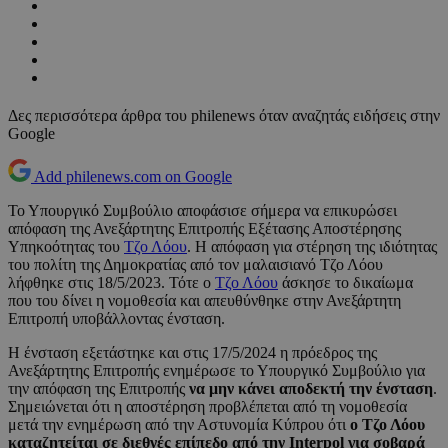
Δες περισσότερα άρθρα του philenews όταν αναζητάς ειδήσεις στην
Google
Add philenews.com on Google
Το Υπουργικό Συμβούλιο αποφάσισε σήμερα να επικυρώσει
απόφαση της Ανεξάρτητης Επιτροπής Εξέτασης Αποστέρησης
Υπηκοότητας του
Τζο Λόου
. Η απόφαση για στέρηση της ιδιότητας
του πολίτη της Δημοκρατίας από τον μαλαισιανό Τζο Λόου
λήφθηκε στις 18/5/2023. Τότε ο
Τζο Λόου
άσκησε το δικαίωμα
που του δίνει η νομοθεσία και απευθύνθηκε στην Ανεξάρτητη
Επιτροπή υποβάλλοντας ένσταση.
Η ένσταση εξετάστηκε και στις 17/5/2024 η πρόεδρος της
Ανεξάρτητης Επιτροπής ενημέρωσε το Υπουργικό Συμβούλιο για
την απόφαση της Επιτροπής
να μην κάνει αποδεκτή την ένσταση
.
Σημειώνεται ότι η αποστέρηση προβλέπεται από τη νομοθεσία
μετά την ενημέρωση από την Αστυνομία Κύπρου ότι
ο Τζο Λόου
καταζητείται σε διεθνές επίπεδο από την Interpol για σοβαρά