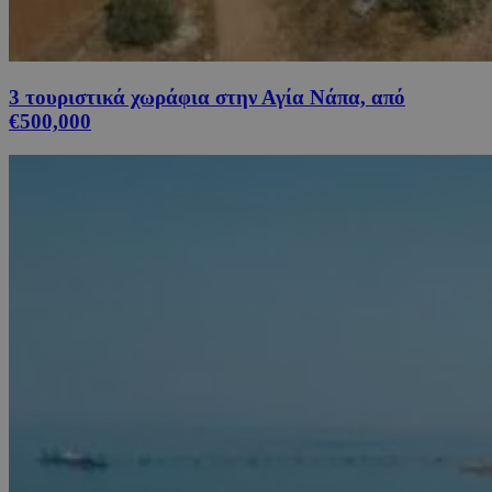
3 τουριστικά χωράφια στην Αγία Νάπα, από
€500,000