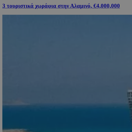
3 τουριστικά χωράφια στην Αλαμινό, €4,000,000