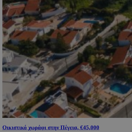
Οικιστικό χωράφι στην Πέγεια, €45,000