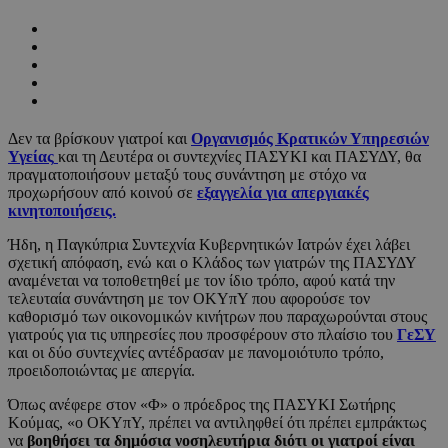
Δεν τα βρίσκουν γιατροί και
Οργανισμός Κρατικών Υπηρεσιών
Υγείας
και τη Δευτέρα οι συντεχνίες ΠΑΣΥΚΙ και ΠΑΣΥΔΥ, θα
πραγματοποιήσουν μεταξύ τους συνάντηση με στόχο να
προχωρήσουν από κοινού σε
εξαγγελία για απεργιακές
κινητοποιήσεις.
Ήδη, η Παγκύπρια Συντεχνία Κυβερνητικών Ιατρών έχει λάβει
σχετική απόφαση, ενώ και ο Κλάδος των γιατρών της ΠΑΣΥΔΥ
αναμένεται να τοποθετηθεί με τον ίδιο τρόπο, αφού κατά την
τελευταία συνάντηση με τον ΟΚΥπΥ που αφορούσε τον
καθορισμό των οικονομικών κινήτρων που παραχωρούνται στους
γιατρούς για τις υπηρεσίες που προσφέρουν στο πλαίσιο του
ΓεΣΥ
και οι δύο συντεχνίες αντέδρασαν με πανομοιότυπο τρόπο,
προειδοποιώντας με απεργία.
Όπως ανέφερε στον «Φ» ο πρόεδρος της ΠΑΣΥΚΙ Σωτήρης
Κούμας, «ο ΟΚΥπΥ, πρέπει να αντιληφθεί ότι πρέπει εμπράκτως
να
βοηθήσει τα δημόσια νοσηλευτήρια διότι οι γιατροί είναι