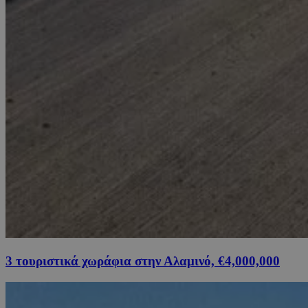
3 τουριστικά χωράφια στην Αλαμινό, €4,000,000