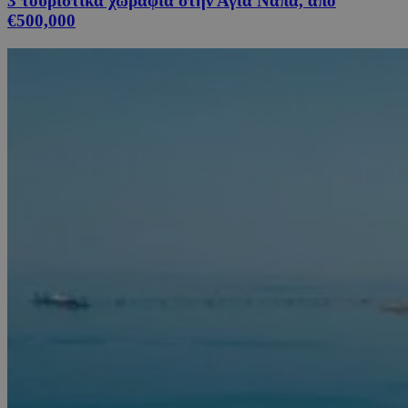
3 τουριστικά χωράφια στην Αγία Νάπα, από
€500,000