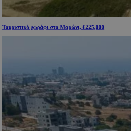
Τουριστικό χωράφι στο Μαρώνι, €225,000