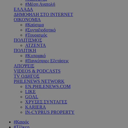
#Μέση Ανατολή
ΕΛΛΑΔΑ
ΔΗΜΟΦΙΛΗ ΣΤΟ INTERNET
ΟΙΚΟΝΟΜΙΑ
#Καύσιμα
#Συνταξιοδοτικό
#Τουρισμός
ΠΟΛΙΤΙΣΜΟΣ
ΑΤΖΕΝΤΑ
ΠΟΛΙΤΙΚΗ
#Κυπριακό
#Παγκύπριες Εξετάσεις
ΑΠΟΨΕΙΣ
VIDEOS & PODCASTS
TV ΟΔΗΓΟΣ
PHILENEWS NETWORK
EN.PHILENEWS.COM
LIKE
GOAL
ΧΡΥΣΕΣ ΣΥΝΤΑΓΕΣ
KARIERA
IN-CYPRUS PROPERTY
#Καιρός
#Τζόκερ