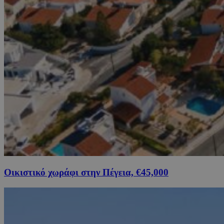
Οικιστικό χωράφι στην Πέγεια, €45,000