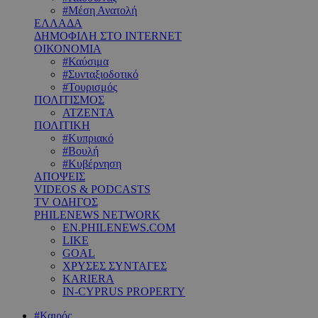
#Μέση Ανατολή
ΕΛΛΑΔΑ
ΔΗΜΟΦΙΛΗ ΣΤΟ INTERNET
ΟΙΚΟΝΟΜΙΑ
#Καύσιμα
#Συνταξιοδοτικό
#Τουρισμός
ΠΟΛΙΤΙΣΜΟΣ
ΑΤΖΕΝΤΑ
ΠΟΛΙΤΙΚΗ
#Κυπριακό
#Βουλή
#Κυβέρνηση
ΑΠΟΨΕΙΣ
VIDEOS & PODCASTS
TV ΟΔΗΓΟΣ
PHILENEWS NETWORK
EN.PHILENEWS.COM
LIKE
GOAL
ΧΡΥΣΕΣ ΣΥΝΤΑΓΕΣ
KARIERA
IN-CYPRUS PROPERTY
#Καιρός