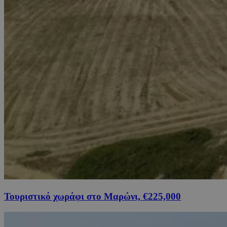
Τουριστικό χωράφι στο Μαρώνι, €225,000