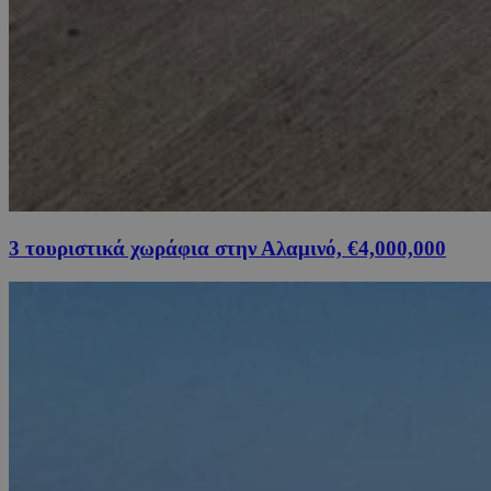
3 τουριστικά χωράφια στην Αλαμινό, €4,000,000