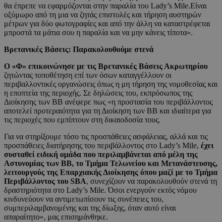
θα έπρεπε να εφαρμόζονται στην παραλία του Lady’s Mile.Είναι
οξύμωρο από τη μια να ζητάς επιστολές και τήρηση αυστηρών
μέτρων για δύο φωτογραφίες και από την άλλη να καταστρέφεται
μπροστά τα μάτια σου η παραλία και να μην κάνεις τίποτα».
Βρετανικές Βάσεις: Παρακολουθούμε στενά
O «Φ» επικοινώνησε με τις Βρετανικές Βάσεις Ακρωτηρίου
ζητώντας τοποθέτηση επί των όσων καταγγέλλουν οι
περιβαλλοντικές οργανώσεις όπως η μη τήρηση της νομοθεσίας και
η εποπτεία της περιοχής. Σε δηλώσεις του, εκπρόσωπος της
Διοίκησης των ΒΒ ανέφερε πως «η προστασία του περιβάλλοντος
αποτελεί προτεραιότητα για τη Διοίκηση των ΒΒ και ιδιαίτερα για
τις περιοχές που εμπίπτουν στη δικαιοδοσία τους.
Για να στηρίξουμε τόσο τις προσπάθειες ασφάλειας, αλλά και τις
προσπάθειες διατήρησης του περιβάλλοντος στο Lady’s Mile,
έχει
συσταθεί ειδική ομάδα που περιλαμβάνεται από μέλη της
Αστυνομίας των ΒΒ, το Τμήμα Τελωνείου και Μετανάστευσης,
λειτουργούς της Επαρχιακής Διοίκησης όπου μαζί με το Τμήμα
Περιβάλλοντος του SBA
, συνεχίζουν να παρακολουθούν στενά τη
δραστηριότητα στο Lady’s Mile. Όσοι ενεργούν εκτός νόμου
κινδυνεύουν να αντιμετωπίσουν τις συνέπειες του,
συμπεριλαμβανομένης και της δίωξης, όταν αυτό είναι
απαραίτητο», μας επισημάνθηκε.