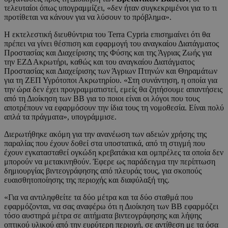
τελευταίοι όπως υπογραμμίζει, «δεν ήταν συγκεκριμένοι για το τι
προτίθεται να κάνουν για να λύσουν το πρόβλημα».
Η εκτελεστική διευθύντρια του Terra Cypria επισημαίνει ότι θα
πρέπει να γίνει θέσπιση και εφαρμογή του αναγκαίου Διατάγματος
Προστασίας και Διαχείρισης της Φύσης και της Άγριας Ζωής για
την ΕΖΔ Ακρωτήρι, καθώς και του αναγκαίου Διατάγματος
Προστασίας και Διαχείρισης των Άγριων Πτηνών και Θηραμάτων
για τη ΖΕΠ Υγρότοποι Ακρωτηρίου. «Στη συνάντηση, η οποία για
την ώρα δεν έχει προγραμματιστεί, εμείς θα ζητήσουμε απαντήσεις
από τη Διοίκηση των ΒΒ για το ποιοι είναι οι λόγοι που τους
αποτρέπουν να εφαρμόσουν την ίδια τους τη νομοθεσία. Είναι πολύ
απλά τα πράγματα», υπογράμμισε.
Διερωτήθηκε ακόμη για την ανανέωση των αδειών χρήσης της
παραλίας που έχουν δοθεί στα υποστατικά, από τη στιγμή που
έχουν εγκατασταθεί ογκώδη κρεβατάκια και ομπρέλες τα οποία δεν
μπορούν να μετακινηθούν. Έφερε ως παράδειγμα την περίπτωση
δημιουργίας βιντεογράφησης από πλευράς τους, για σκοπούς
ευαισθητοποίησης της περιοχής και διαφύλαξή της.
«Για να αντιληφθείτε τα δύο μέτρα και τα δύο σταθμά που
εφαρμόζονται, να σας αναφέρω ότι η Διοίκηση των ΒΒ εφαρμόζει
τόσο αυστηρά μέτρα σε αιτήματα βιντεογράφησης και λήψης
οπτικού υλικού από την ευρύτερη περιοχή, σε αντίθεση με τα όσα