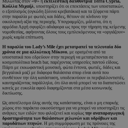
Μιλώντας στον «Φ» η
εκτελεστική διευθύντρια Terra Cypria,
Κούλλα Μιχαήλ
, υποστηρίζει ότι οι επεκτάσεις των υποστατικών,
ο εξοπλισμός (ογκώδη ξύλινα κρεβατάκια) και τα ξέφρενα πάρτι
στην παραλία με φωτιές και δάδες, θέτουν σε κίνδυνο την
οικολογική αξία της περιοχής. Υπογραμμίζει, μάλιστα, ότι η
αρμόδια Αρχή σφυρίζει αδιάφορα ως προς την τήρηση της κείμενης
νομοθεσίας, αφήνοντας όλους τους εμπλεκόμενους να «οργιάζουν»
χωρίς καμία επίπτωση.
Η παραλία του Lady’s Mile έχει μετατραπεί τα τελευταία δύο
χρόνια σε μια αλλιώτικη Μύκονο
, με ορισμένα από τα
υποστατικά που εδρεύουν στην περιοχή να μετατρέπονται σε
κοσμοπολίτικα beach bar, παρέχοντας υπηρεσίες παντού είδους.
Πάρτι με εκκωφαντική μουσική, φώτα έντονα, φωτιές, δάδες και
βεγγαλικά μαζί με διάφορα θαλάσσια σπορ είναι αυτά που
συνθέτουν την όλη κατάσταση, υποδεικνύουν οι περιβαλλοντιστές,
καυτηριάζοντας παράλληλα, ότι όλα αυτά μπορεί να τα διαπιστώσει
κανείς με ευκολία αφού διαφημίζονται στα μέσα κοινωνικής
δικτύωσης.
Ως αποτέλεσμα όλης αυτής της κατάστασης, είναι ο μη επαρκής
χώρος στο παράκτιο οικοσύστημα για να μπορεί να υποστηρίξει τις
ανάγκες των ειδών που φιλοξενεί και κυρίως
την αναπαραγωγική
δραστηριότητα των θαλάσσιων χελωνών και υδρόβιων και
παρυδάτιων πτηνών
. Η μη συμμόρφωση με τις πρόνοιες της