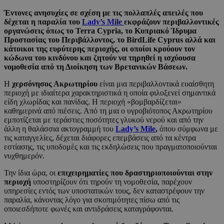
Έντονες ανησυχίες σε σχέση με τις πολλαπλές απειλές που
δέχεται η παραλία του
Lady’s
Mile
εκφράζουν περιβαλλοντικές
οργανώσεις όπως το Terra Cypria, το Κυπριακό Ίδρυμα
Προστασίας του Περιβάλλοντος, το BirdLife Cyprus αλλά και
κάτοικοι της ευρύτερης περιοχής, οι οποίοι κρούουν τον
κώδωνα του κινδύνου και ζητούν να τηρηθεί η ισχύουσα
νομοθεσία από τη Διοίκηση των Βρετανικών Βάσεων.
Η
χερσόνησος Ακρωτηρίου
είναι μια περιβαλλοντικά ευαίσθητη
περιοχή με ιδιαίτερα χαρακτηριστικά η οποία φιλοξενεί σημαντικά
είδη χλωρίδας και πανίδας. Η περιοχή «βομβαρδίζεται»
καθημερινά από πιέσεις. Από τη μια ο υγροβιότοπος Ακρωτηρίου
εμποτίζεται με τεράστιες ποσότητες γλυκού νερού και από την
άλλη η θαλάσσια ακτογραμμή του
Lady’s Mile
,
όπου σύμφωνα με
τις καταγγελίες, δέχεται διάφορες επεμβάσεις από τα κέντρα
εστίασης, τις υποδομές και τις εκδηλώσεις που πραγματοποιούνται
νυχθημερόν.
Την ίδια ώρα, οι
επιχειρηματίες που δραστηριοποιούνται στην
περιοχή
υποστηρίζουν ότι τηρούν τη νομοθεσία, παρέχουν
υπηρεσίες εντός των υποστατικών τους, δεν καταστρέφουν την
παραλία, κάνοντας λόγο για σκοπιμότητες πίσω από τις
οποιεσδήποτε φωνές και αντιδράσεις καταγράφονται.