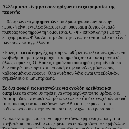
Αλλότρια τα κίνητρα υποστηρίζουν οι επιχειρηματίες της
περιοχής
Η θέση των
επιχειρηματιών
που δραστηριοποιούνται στην
περιοχή είναι εντελώς διαφορετική, υπογραμμίζοντας ότι από
πλευράς τους τηρούν τη νομοθεσία. Ο «Φ» επικοινώνησε με τον
επιχειρηματία, Φίλιο Δημητριάδη, ζητώντας του να τοποθετηθεί επί
των όσων καταγγέλλονται.
«Εμείς οι
εστιάτορες
έχουμε προσπαθήσει τα τελευταία χρόνια να
αναβαθμίσουμε την περιοχή με υπηρεσίες που προσφέρονται σε
άλλες παραλίες. Οι Βάσεις τηρούν πιο αυστηρά τη νομοθεσία και
δεν επιτρέπουν πάρτι και μουσική στην παραλία, μόνο στους
καθορισμένους χώρους. Όλα αυτά που λένε είναι υπερβολικά»,
σημειώνει ο κ. Δημητριάδης.
Σε ό,τι αφορά τις καταγγελίες για ογκώδη κρεβάτια και
ομπρέλες
τα οποία θα πρέπει να απομακρύνονται το βράδυ, ο κ.
Δημητριάδης με καυστικό τρόπο ανέφερε «ότι δεν ενοχλούνται από
τους ρύπους των αεροπλάνων των ΒΒ και τις κεραίες με τα
ραδιενεργά που εκπέμπονται και τους ενοχλεί το κρεβατάκι;».
Επιπλέον, σημείωσε ότι «υπάρχουν συγκεκριμένοι χώροι για τα
κρεβατάκια και ο άνθρωπος πρέπει να απολαμβάνει το περιβάλλον.
Σε κάποιες περιοχές εάν γίνει οποιαδήποτε ανάπτυξη τη θεωρούν