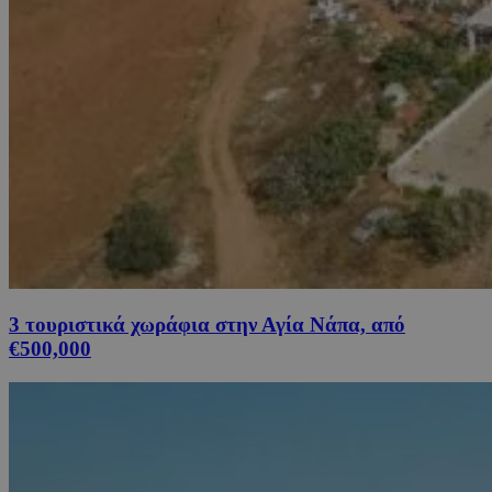
3 τουριστικά χωράφια στην Αγία Νάπα, από
€500,000