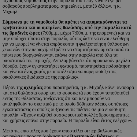
ισχύουσας νομοθεσίας στην παραλία του Lady’s Mile εγείρει
σοβαρούς προβληματισμούς, σημειώνει, μεταξύ άλλων, η κ.
Μιχαήλ.
Σύμφωνα με τη νομοθεσία θα πρέπει να απομακρύνονται τα
κρεβατάκια και οι ομπρέλες θαλάσσης
από την παραλία κατά
τις βραδινές ώρες
(7:00μ.μ. μέχρι 7:00π.μ. της επομένης) και να
μην υπάρχει τίποτα στην παραλία, ούτως ώστε να είναι ελεύθερη
για να μπορεί να γίνεται απρόσκοπτα η φωλεοποίηση θαλάσσιων
χελωνών στην περιοχή. «Πρέπει να σταματήσουν άμεσα αυτά τα
πάρτι που διοργανώνονται επάνω στην παραλία από όλα τα
υποστατικά της περιοχής. Αντιλαμβάνεστε ότι προκαλούν μεγάλο
θόρυβο, έχουν εγκαταστήσει φωτισμό, παρατηρείται ποδοπάτηση
και γίνεται ένας χαμός με αποτέλεσμα να παρεμποδίζει τις
οικολογικές διαδικασίες της παραλίας».
Πέραν της
οχληρίας
που παρατηρείται, η κ. Μιχαήλ κάνει αναφορά
και στα θαλάσσια σπορ και τα φουσκωτά που έχουν τοποθετηθεί
εντός της θάλασσας, τονίζοντας ότι και δεν μπορούν να
αντιληφθούν το σκεπτικό με το οποίο δόθηκαν άδειες σε τέτοιες
εγκαταστάσεις οι οποίες αυξάνουν τις πιέσεις σε μια ευαίσθητη
παραλία. «Έχουν αυξηθεί συσσωρευτικά πολλές δραστηριότητες
και χρήσεις επάνω στην παραλία. Η παραλία είναι έκτος ελέγχου».
Μετά τις επιστολές που έχουν αποστείλει οι περιβαλλοντικές
οργανώσεις προς τη Διοίκηση των
Βρετανικών Βάσεων
, οι