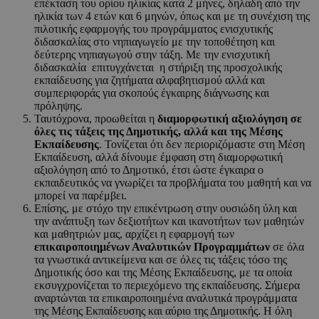
επέκταση του ορίου ηλικίας κατά 2 μήνες, δηλαδή από την
ηλικία των 4 ετών και 6 μηνών, όπως και με τη συνέχιση της
πιλοτικής εφαρμογής του προγράμματος ενισχυτικής
διδασκαλίας στο νηπιαγωγείο με την τοποθέτηση και
δεύτερης νηπιαγωγού στην τάξη. Με την ενισχυτική
διδασκαλία επιτυγχάνεται η στήριξη της προσχολικής
εκπαίδευσης για ζητήματα αλφαβητισμού αλλά και
συμπεριφοράς για σκοπούς έγκαιρης διάγνωσης και
πρόληψης.
Ταυτόχρονα, προωθείται η
διαμορφωτική αξιολόγηση σε
όλες τις τάξεις της Δημοτικής, αλλά και της Μέσης
Εκπαίδευσης
. Τονίζεται ότι δεν περιοριζόμαστε στη Μέση
Εκπαίδευση, αλλά δίνουμε έμφαση στη διαμορφωτική
αξιολόγηση από το Δημοτικό, έτσι ώστε έγκαιρα ο
εκπαιδευτικός να γνωρίζει τα προβλήματα του μαθητή και να
μπορεί να παρέμβει.
Επίσης, με στόχο την επικέντρωση στην ουσιώδη ύλη και
την ανάπτυξη των δεξιοτήτων και ικανοτήτων των μαθητών
και μαθητριών μας, αρχίζει η εφαρμογή των
επικαιροποιημένων Αναλυτικών Προγραμμάτων
σε όλα
τα γνωστικά αντικείμενα και σε όλες τις τάξεις τόσο της
Δημοτικής όσο και της Μέσης Εκπαίδευσης, με τα οποία
εκσυγχρονίζεται το περιεχόμενο της εκπαίδευσης. Σήμερα
αναρτώνται τα επικαιροποιημένα αναλυτικά προγράμματα
της Μέσης Εκπαίδευσης και αύριο της Δημοτικής. Η όλη