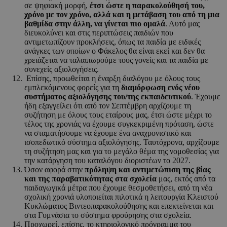
σε ψηφιακή μορφή,
έτσι ώστε η παρακολούθησή του,
χρόνο με τον χρόνο, αλλά και η μετάβαση του από τη μια
βαθμίδα στην άλλη, να γίνεται πιο ομαλά
. Αυτό μας
διευκολύνει και στις περιπτώσεις παιδιών που
αντιμετωπίζουν προκλήσεις, όπως τα παιδία με ειδικές
ανάγκες των οποίων ο Φάκελος θα είναι εκεί και δεν θα
χρειάζεται να ταλαιπωρούμε τους γονείς και τα παιδία με
συνεχείς αξιολογήσεις.
Επίσης, προωθείται η έναρξη διαλόγου με όλους τους
εμπλεκόμενους φορείς για τη
διαμόρφωση ενός νέου
συστήματος αξιολόγησης του/της εκπαιδευτικού
. Έχουμε
ήδη εξαγγείλει ότι από τον Σεπτέμβρη αρχίζουμε τη
συζήτηση με όλους τους εταίρους μας, έτσι ώστε μέχρι το
τέλος της χρονιάς να έχουμε συγκεκριμένη πρόταση, ώστε
να σταματήσουμε να έχουμε ένα αναχρονιστικό και
ισοπεδωτικό σύστημα αξιολόγησης. Ταυτόχρονα, αρχίζουμε
τη συζήτηση μας και για το μεγάλο θέμα της νομοθεσίας για
την κατάργηση του καταλόγου διοριστέων το 2027.
Όσον αφορά στην
πρόληψη και αντιμετώπιση της βίας
και της παραβατικότητας στα σχολεία
μας, εκτός από τα
παιδαγωγικά μέτρα που έχουμε θεσμοθετήσει, από τη νέα
σχολική χρονιά υλοποιείται πιλοτικά η λειτουργία Κλειστού
Κυκλώματος Βιντεοπαρακολούθησης και επεκτείνεται και
στα Γυμνάσια το σύστημα φρούρησης στα σχολεία.
Προχωρεί, επίσης, το κτηριολογικό πρόγραμμα του