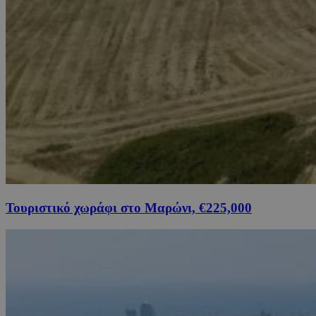
Τουριστικό χωράφι στο Μαρώνι, €225,000