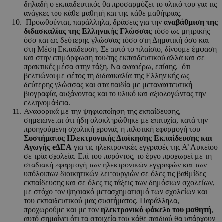
δηλαδή ο εκπαιδευτικός θα προσαρμόζει το υλικό του για τις
ανάγκες του κάθε μαθητή και της κάθε μαθήτριας.
Προωθούνται, παράλληλα, δράσεις για την
αναβάθμιση της
διδασκαλίας της Ελληνικής Γλώσσας
τόσο ως μητρικής
όσο και ως δεύτερης γλώσσας τόσο στη Δημοτική όσο και
στη Μέση Εκπαίδευση. Σε αυτό το πλαίσιο, δίνουμε έμφαση
και στην επιμόρφωση του/της εκπαιδευτικού αλλά και σε
πρακτικές μέσα στην τάξη. Να αναφέρω, επίσης, ότι
βελτιώνουμε φέτος τη διδασκαλία της Ελληνικής ως
δεύτερης γλώσσας και στα παιδία με μεταναστευτική
βιογραφία, αυξάνοντας και το υλικό και αξιολογώντας την
ελληνομάθεια.
Αναφορικά με την ψηφιοποίηση της εκπαίδευσης,
σημειώνεται ότι ήδη ολοκληρώθηκε με επιτυχία, κατά την
προηγούμενη σχολική χρονιά, η πιλοτική εφαρμογή του
Συστήματος Ηλεκτρονικής Διοίκησης Εκπαίδευσης και
Αγωγής eΔΕΑ
για τις ηλεκτρονικές εγγραφές της Α’ Λυκείου
σε τρία σχολεία. Επί του παρόντος, το έργο προχωρεί με τη
σταδιακή εφαρμογή των ηλεκτρονικών εγγραφών και των
υπόλοιπων διοικητικών λειτουργιών σε όλες τις βαθμίδες
εκπαίδευσης και σε όλες τις τάξεις των δημόσιων σχολείων,
με στόχο τον ψηφιακό μετασχηματισμό των σχολείων και
του εκπαιδευτικού μας συστήματος. Παράλληλα,
προχωρούμε και με τον
ηλεκτρονικό φάκελο του μαθητή
,
αυτό σημαίνει ότι τα στοιχεία του κάθε παιδιού θα υπάρχουν