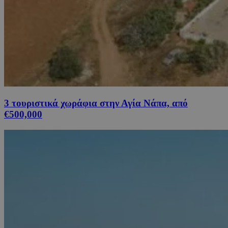
3 τουριστικά χωράφια στην Αγία Νάπα, από
€500,000