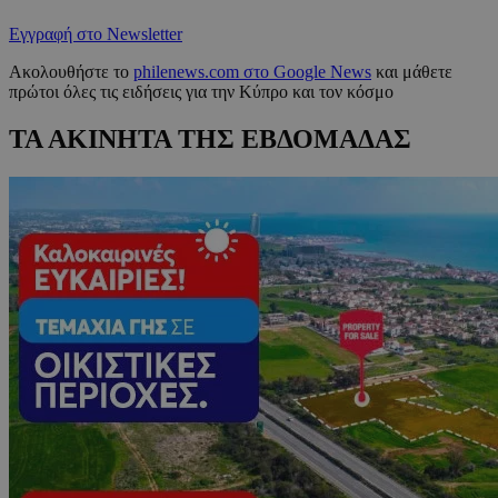
Εγγραφή στο Newsletter
Ακολουθήστε το
philenews.com στο Google News
και μάθετε
πρώτοι όλες τις ειδήσεις για την Κύπρο και τον κόσμο
ΤΑ ΑΚΙΝΗΤΑ ΤΗΣ ΕΒΔΟΜΑΔΑΣ