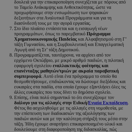
δουλειά για την επικαιροποίηση συνεχίζεται με πόρους από
το Ταμείο Ανάκαμψης και Ανθεκτικότητας, ώστε να
προχωρήσουμε στην ενσωμάτωση των ψηφιακών
δεξιοτήτων στα Αναλυτικά Προγράμματα και για τη
διασύνδεσή τους με την αγορά εργασίας.
Στο ίδιο πλαίσιο εντάσσεται και η εισαγωγή νέων
προγραμμάτων, όπως το παρεμβατικό
Πρόγραμμα
Χρηματοοικονομικής Παιδείας
και Αλφαβητισμού στη Γ’
τάξη Γυμνασίου, και η Συμβουλευτική και Επαγγελματική
Αγωγή από τη Στ’ τάξη Δημοτικού.
Προγραμματίζεται, ταυτόχρονα, να αρχίσει από τον
ερχόμενο Οκτώβριο, με μικρό αριθμό παιδιών, η πιλοτική
εφαρμογή σχολείου
εναλλακτικής φοίτησης και
επανένταξης μαθητών/τριών με ακραία παραβατική
συμπεριφορά
. Αυτό είναι ένα πρόγραμμα το οποίο θα
θεσμοθετήσουμε, επιδιώκοντας να δώσουμε διεξόδους και
ευκαιρίες στα παιδία, στα οποία έχουμε εξαντλήσει όλες τις
άλλες ευκαιρίες που τους δίνει το δημόσιο σχολείο.
Επίσης, είναι πολύ σημαντικό το ότι συνεχίζουμε τον
διάλογο για τις αλλαγές στην Ειδική/
Ενιαία Εκπαίδευση
.
Φέτος θα ασχοληθούμε με τις αλλαγές στη νομοθεσία, με
την επίσπευση των διαδικασιών της αξιολόγησης των
παιδιών αυτών και με την καλύτερη στήριξή τους μέσα στην
τάξη. Ήδη έχουμε αναρτήσει επικαιροποιημένο υλικό και
δουλεύουμε στη διαφοροποίηση της διδασκαλίας, πώς