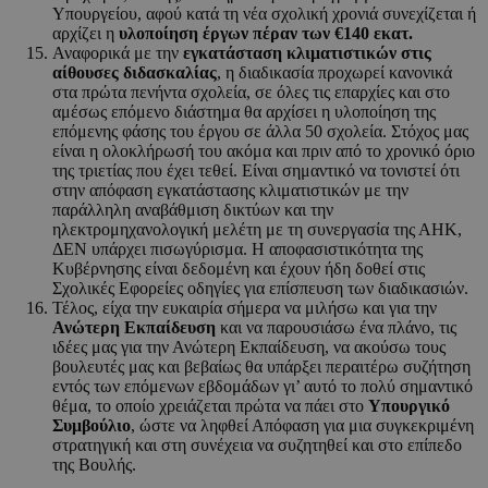
Υπουργείου, αφού κατά τη νέα σχολική χρονιά συνεχίζεται ή
αρχίζει η
υλοποίηση έργων πέραν των €140 εκατ.
Αναφορικά με την
εγκατάσταση κλιματιστικών στις
αίθουσες διδασκαλίας
, η διαδικασία προχωρεί κανονικά
στα πρώτα πενήντα σχολεία, σε όλες τις επαρχίες και στο
αμέσως επόμενο διάστημα θα αρχίσει η υλοποίηση της
επόμενης φάσης του έργου σε άλλα 50 σχολεία. Στόχος μας
είναι η ολοκλήρωσή του ακόμα και πριν από το χρονικό όριο
της τριετίας που έχει τεθεί. Είναι σημαντικό να τονιστεί ότι
στην απόφαση εγκατάστασης κλιματιστικών με την
παράλληλη αναβάθμιση δικτύων και την
ηλεκτρομηχανολογική μελέτη με τη συνεργασία της ΑΗΚ,
ΔΕΝ υπάρχει πισωγύρισμα. Η αποφασιστικότητα της
Κυβέρνησης είναι δεδομένη και έχουν ήδη δοθεί στις
Σχολικές Εφορείες οδηγίες για επίσπευση των διαδικασιών.
Τέλος, είχα την ευκαιρία σήμερα να μιλήσω και για την
Ανώτερη Εκπαίδευση
και να παρουσιάσω ένα πλάνο, τις
ιδέες μας για την Ανώτερη Εκπαίδευση, να ακούσω τους
βουλευτές μας και βεβαίως θα υπάρξει περαιτέρω συζήτηση
εντός των επόμενων εβδομάδων γι’ αυτό το πολύ σημαντικό
θέμα, το οποίο χρειάζεται πρώτα να πάει στο
Υπουργικό
Συμβούλιο
, ώστε να ληφθεί Απόφαση για μια συγκεκριμένη
στρατηγική και στη συνέχεια να συζητηθεί και στο επίπεδο
της Βουλής.