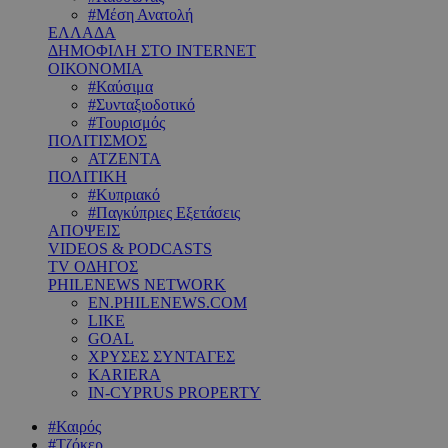
#Μέση Ανατολή
ΕΛΛΑΔΑ
ΔΗΜΟΦΙΛΗ ΣΤΟ INTERNET
ΟΙΚΟΝΟΜΙΑ
#Καύσιμα
#Συνταξιοδοτικό
#Τουρισμός
ΠΟΛΙΤΙΣΜΟΣ
ΑΤΖΕΝΤΑ
ΠΟΛΙΤΙΚΗ
#Κυπριακό
#Παγκύπριες Εξετάσεις
ΑΠΟΨΕΙΣ
VIDEOS & PODCASTS
TV ΟΔΗΓΟΣ
PHILENEWS NETWORK
EN.PHILENEWS.COM
LIKE
GOAL
ΧΡΥΣΕΣ ΣΥΝΤΑΓΕΣ
KARIERA
IN-CYPRUS PROPERTY
#Καιρός
#Τζόκερ