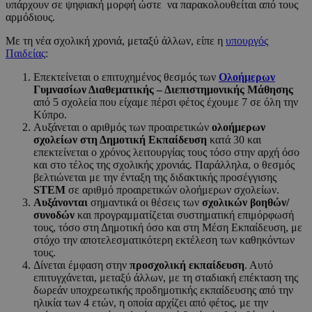
υπάρχουν σε ψηφιακή μορφή ώστε να παρακολουθείται από τους
αρμόδιους.
Με τη νέα σχολική χρονιά, μεταξύ άλλων, είπε η
υπουργός
Παιδείας
:
Επεκτείνεται ο επιτυχημένος θεσμός των
Ολοήμερων
Γυμνασίων Διαθεματικής – Διεπιστημονικής Μάθησης
από 5 σχολεία που είχαμε πέρσι φέτος έχουμε 7 σε όλη την
Κύπρο.
Αυξάνεται ο αριθμός των προαιρετικών
ολοήμερων
σχολείων στη Δημοτική Εκπαίδευση
κατά 30 και
επεκτείνεται ο χρόνος λειτουργίας τους τόσο στην αρχή όσο
και στο τέλος της σχολικής χρονιάς. Παράλληλα, ο θεσμός
βελτιώνεται με την ένταξη της διδακτικής προσέγγισης
STEM
σε αριθμό προαιρετικών ολοήμερων σχολείων.
Αυξάνονται
σημαντικά οι θέσεις των
σχολικών βοηθών/
συνοδών
και προγραμματίζεται συστηματική επιμόρφωσή
τους, τόσο στη Δημοτική όσο και στη Μέση Εκπαίδευση, με
στόχο την αποτελεσματικότερη εκτέλεση των καθηκόντων
τους.
Δίνεται έμφαση στην
προσχολική εκπαίδευση
. Αυτό
επιτυγχάνεται, μεταξύ άλλων, με τη σταδιακή επέκταση της
δωρεάν υποχρεωτικής προδημοτικής εκπαίδευσης από την
ηλικία των 4 ετών, η οποία αρχίζει από φέτος, με την