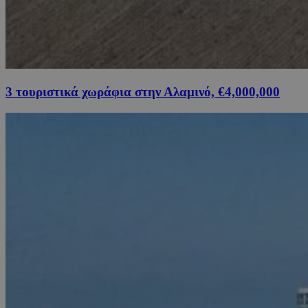
3 τουριστικά χωράφια στην Αλαμινό, €4,000,000