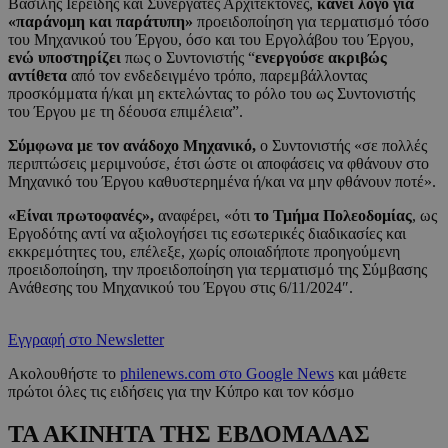
Βασίλης Ιερείδης και Συνεργάτες Αρχιτέκτονες,
κάνει λόγο για
«παράνομη και παράτυπη»
προειδοποίηση για τερματισμό τόσο
του Μηχανικού του Έργου, όσο και του Εργολάβου του Έργου,
ενώ υποστηρίζει
πως ο Συντονιστής “
ενεργούσε ακριβώς
αντίθετα
από τον ενδεδειγμένο τρόπο, παρεμβάλλοντας
προσκόμματα ή/και μη εκτελώντας το ρόλο του ως Συντονιστής
του Έργου με τη δέουσα επιμέλεια”.
Σύμφωνα με τον ανάδοχο Μηχανικό,
ο Συντονιστής «σε πολλές
περιπτώσεις μεριμνούσε, έτσι ώστε οι αποφάσεις να φθάνουν στο
Μηχανικό του Έργου καθυστερημένα ή/και να μην φθάνουν ποτέ».
«Είναι πρωτοφανές»,
αναφέρει, «ότι
το Τμήμα Πολεοδομίας
, ως
Εργοδότης αντί να αξιολογήσει τις εσωτερικές διαδικασίες και
εκκρεμότητες του, επέλεξε, χωρίς οποιαδήποτε προηγούμενη
προειδοποίηση, την προειδοποίηση για τερματισμό της Σύμβασης
Ανάθεσης του Μηχανικού του Έργου στις 6/11/2024″.
Εγγραφή στο Newsletter
Ακολουθήστε το
philenews.com στο Google News
και μάθετε
πρώτοι όλες τις ειδήσεις για την Κύπρο και τον κόσμο
ΤΑ ΑΚΙΝΗΤΑ ΤΗΣ ΕΒΔΟΜΑΔΑΣ