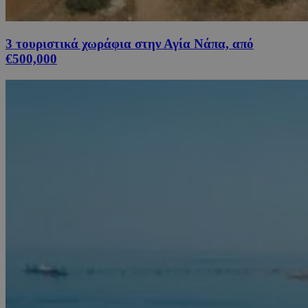
3 τουριστικά χωράφια στην Αγία Νάπα, από
€500,000