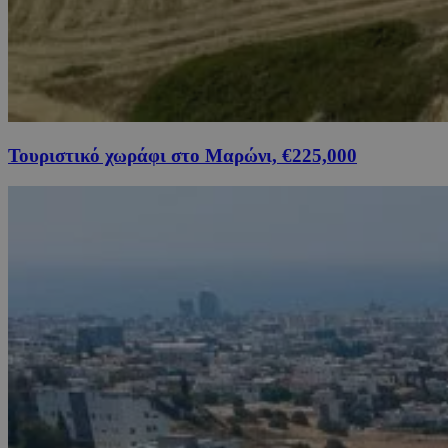
Τουριστικό χωράφι στο Μαρώνι, €225,000