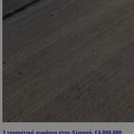
3 τουριστικά χωράφια στην Αλαμινό, €4,000,000