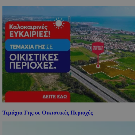
Τεμάχια Γης σε Οικιστικές Περιοχές