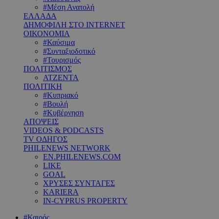
#Μέση Ανατολή
ΕΛΛΑΔΑ
ΔΗΜΟΦΙΛΗ ΣΤΟ INTERNET
ΟΙΚΟΝΟΜΙΑ
#Καύσιμα
#Συνταξιοδοτικό
#Τουρισμός
ΠΟΛΙΤΙΣΜΟΣ
ΑΤΖΕΝΤΑ
ΠΟΛΙΤΙΚΗ
#Κυπριακό
#Βουλή
#Κυβέρνηση
ΑΠΟΨΕΙΣ
VIDEOS & PODCASTS
TV ΟΔΗΓΟΣ
PHILENEWS NETWORK
EN.PHILENEWS.COM
LIKE
GOAL
ΧΡΥΣΕΣ ΣΥΝΤΑΓΕΣ
KARIERA
IN-CYPRUS PROPERTY
#Καιρός