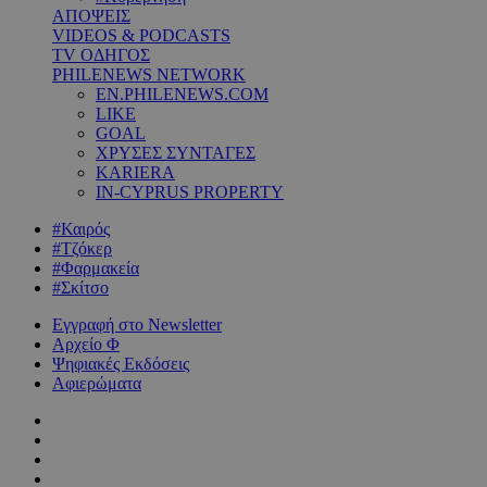
ΑΠΟΨΕΙΣ
VIDEOS & PODCASTS
TV ΟΔΗΓΟΣ
PHILENEWS NETWORK
EN.PHILENEWS.COM
LIKE
GOAL
ΧΡΥΣΕΣ ΣΥΝΤΑΓΕΣ
KARIERA
IN-CYPRUS PROPERTY
#Καιρός
#Τζόκερ
#Φαρμακεία
#Σκίτσο
Εγγραφή στο Newsletter
Αρχείο Φ
Ψηφιακές Εκδόσεις
Αφιερώματα