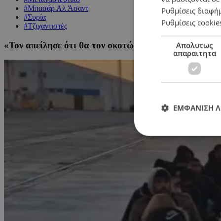
#Μπασάρ Αλ Άσαντ
Ρυθμίσεις διαφή
#Συρία
Ρυθμίσεις cookie
#Τζιχαντιστές
«Τον απείλησε ότι θα τον σκοτώσει αν συνεχίσει να υ
Απολυτως
απαραιτητα
ΕΜΦΑΝΙΣΗ 