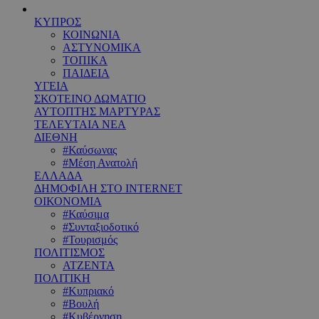
ΚΥΠΡΟΣ
ΚΟΙΝΩΝΙΑ
ΑΣΤΥΝΟΜΙΚΑ
ΤΟΠΙΚΑ
ΠΑΙΔΕΙΑ
ΥΓΕΙΑ
ΣΚΟΤΕΙΝΟ ΔΩΜΑΤΙΟ
ΑΥΤΟΠΤΗΣ ΜΑΡΤΥΡΑΣ
ΤΕΛΕΥΤΑΙΑ ΝΕΑ
ΔΙΕΘΝΗ
#Καύσωνας
#Μέση Ανατολή
ΕΛΛΑΔΑ
ΔΗΜΟΦΙΛΗ ΣΤΟ INTERNET
ΟΙΚΟΝΟΜΙΑ
#Καύσιμα
#Συνταξιοδοτικό
#Τουρισμός
ΠΟΛΙΤΙΣΜΟΣ
ΑΤΖΕΝΤΑ
ΠΟΛΙΤΙΚΗ
#Κυπριακό
#Βουλή
#Κυβέρνηση