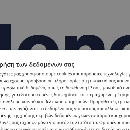
ρήση των δεδομένων σας
εργάτες μας χρησιμοποιούμε cookies και παρόμοιες τεχνολογίες 
ι να έχουμε πρόσβαση σε πληροφορίες στη συσκευή σας και να
 προσωπικά δεδομένα, όπως τη διεύθυνση IP σας, μοναδικά αν
σης, για εξατομικευμένες διαφημίσεις και περιεχόμενο, μέτρη
υ, ανάλυση κοινού και βελτίωση υπηρεσιών.
Προμηθευτές τρίτων
 να επεξεργάζονται τα δεδομένα σας για αυτούς και άλλους σκο
ένης της χρήσης ακριβών δεδομένων γεωεντοπισμού και χαρα
λογές σας ισχύουν μόνο για αυτόν τον ιστότοπο. Ορισμένοι πρ
 έννομο συμφέρον αντί για συγκατάθεση· έχετε το δικαίωμα να α