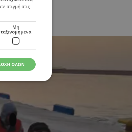
τε στιγμή στις
Μη
ταξινομημενα
ΔΟΧΗ ΟΛΩΝ