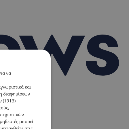
για να
αγνωριστικά και
ση διαφημίσεων
 (1913)
πούς,
κτηριστικών
ομηθευτές μπορεί
ντιταχθείτε στις