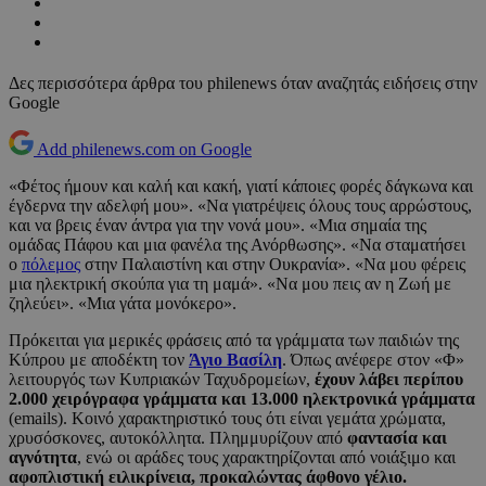
Δες περισσότερα άρθρα του philenews όταν αναζητάς ειδήσεις στην
Google
Add philenews.com on Google
«Φέτος ήμουν και καλή και κακή, γιατί κάποιες φορές δάγκωνα και
έγδερνα την αδελφή μου». «Να γιατρέψεις όλους τους αρρώστους,
και να βρεις έναν άντρα για την νονά μου». «Μια σημαία της
ομάδας Πάφου και μια φανέλα της Ανόρθωσης». «Να σταματήσει
ο
πόλεμος
στην Παλαιστίνη και στην Ουκρανία». «Να μου φέρεις
μια ηλεκτρική σκούπα για τη μαμά». «Να μου πεις αν η Ζωή με
ζηλεύει». «Μια γάτα μονόκερο».
Πρόκειται για μερικές φράσεις από τα γράμματα των παιδιών της
Κύπρου με αποδέκτη τον
Άγιο Βασίλη
. Όπως ανέφερε στον «Φ»
λειτουργός των Κυπριακών Ταχυδρομείων,
έχουν λάβει περίπου
2.000 χειρόγραφα γράμματα και 13.000 ηλεκτρονικά γράμματα
(emails). Κοινό χαρακτηριστικό τους ότι είναι γεμάτα χρώματα,
χρυσόσκονες, αυτοκόλλητα. Πλημμυρίζουν από
φαντασία και
αγνότητα
, ενώ οι αράδες τους χαρακτηρίζονται από νοιάξιμο και
αφοπλιστική ειλικρίνεια, προκαλώντας άφθονο γέλιο.