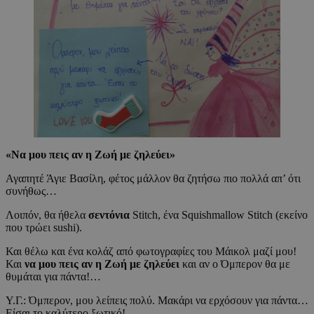
«
Να μου πεις αν η Ζωή με ζηλεύει
»
Αγαπητέ Άγιε Βασίλη, φέτος μάλλον θα ζητήσω πιο πολλά απ’ ότι
συνήθως…
Λοιπόν, θα ήθελα
σεντόνια
Stitch, ένα Squishmallow Stitch (εκείνο
που τρώει sushi).
Και θέλω και ένα κολάζ από φωτογραφίες του Μάικολ μαζί μου!
Και
να μου πεις αν η Ζωή με ζηλεύει
και αν ο Όμπερον θα με
θυμάται για πάντα!…
Υ.Γ.: Όμπερον, μου λείπεις πολύ. Μακάρι να ερχόσουν για πάντα…
Είσαι το καλύτερο ξωτικό!