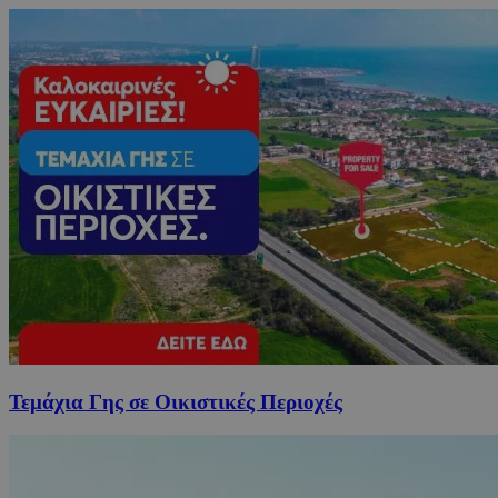
Τεμάχια Γης σε Οικιστικές Περιοχές