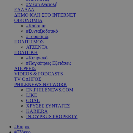
#Μέση Ανατολή
ΕΛΛΑΔΑ
ΔΗΜΟΦΙΛΗ ΣΤΟ INTERNET
ΟΙΚΟΝΟΜΙΑ
#Καύσιμα
#Συνταξιοδοτικό
#Τουρισμός
ΠΟΛΙΤΙΣΜΟΣ
ΑΤΖΕΝΤΑ
ΠΟΛΙΤΙΚΗ
#Κυπριακό
#Παγκύπριες Εξετάσεις
ΑΠΟΨΕΙΣ
VIDEOS & PODCASTS
TV ΟΔΗΓΟΣ
PHILENEWS NETWORK
EN.PHILENEWS.COM
LIKE
GOAL
ΧΡΥΣΕΣ ΣΥΝΤΑΓΕΣ
KARIERA
IN-CYPRUS PROPERTY
#Καιρός
#Τζόκερ