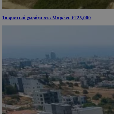
Τουριστικό χωράφι στο Μαρώνι, €225,000