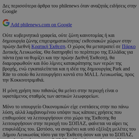
Δες περισσότερα άρθρα του philenews όταν αναζητάς ειδήσεις στην
Google
Add philenews.com on Google
Ούτε κυβερνητικά γραφεία, ούτε ζώνη καινοτομίας ή και
δημιουργία ζώνης επιχειρηματικότητας/ εκθεσιακών χώρων στην
πρώην Διεθνή
Κρατική Έκθεση
. Ο χώρος θα μετατραπεί σε
Πάρκο
Δυτικής Λευκωσίας. Θα διατηρηθεί το περίπτερο της Ελλάδας για
πάντα (για να θυμίζει και την πρώην Διεθνή Έκθεση), θα
διαμορφωθούν και δύο λίμνες κατακράτησης των νερών της
βροχής, ενώ εγκαταλείπεται και η ιδέα της δημιουργίας Park and
Rite το οποίο θα λειτουργήσει κοντά στο MALL Λευκωσίας, προς
την Κοκκινοτριμιθιά.
Η μόνη χρήση που πιθανώς θα μείνει στην περιοχή είναι ο
υφιστάμενος σταθμός των αστικών λεωφορείων.
Μόνο το υπουργείο Οικονομικών είχε ενστάσεις στην πιο πάνω
λύση, αλλά λαμβανομένου υπόψιν πως κάποιες χρήσεις που
επιθυμούσε να λειτουργήσουν στο χώρο της Έκθεσης θα
λειτουργήσουν στην περιοχή του ΣΟΠΑΖ, φαίνεται να αίρει τις
επιφυλάξεις του. Ωστόσο, να αναμένει και υπό εξέλιξη μελέτες του
Δήμου Λευκωσίας τόσο για την Έκθεση όσον και για το ΣΟΠΑΖ,