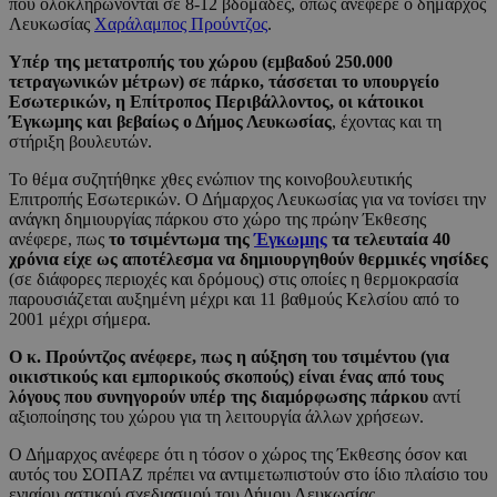
που ολοκληρώνονται σε 8-12 βδομάδες, όπως ανέφερε ο δήμαρχος
Λευκωσίας
Χαράλαμπος Προύντζος
.
Υπέρ της μετατροπής του χώρου (εμβαδού 250.000
τετραγωνικών μέτρων) σε πάρκο, τάσσεται το υπουργείο
Εσωτερικών, η Επίτροπος Περιβάλλοντος, οι κάτοικοι
Έγκωμης και βεβαίως ο Δήμος Λευκωσίας
, έχοντας και τη
στήριξη βουλευτών.
Το θέμα συζητήθηκε χθες ενώπιον της κοινοβουλευτικής
Επιτροπής Εσωτερικών. Ο Δήμαρχος Λευκωσίας για να τονίσει την
ανάγκη δημιουργίας πάρκου στο χώρο της πρώην Έκθεσης
ανέφερε, πως
το τσιμέντωμα της
Έγκωμης
τα τελευταία 40
χρόνια είχε ως αποτέλεσμα να δημιουργηθούν θερμικές νησίδες
(σε διάφορες περιοχές και δρόμους) στις οποίες η θερμοκρασία
παρουσιάζεται αυξημένη μέχρι και 11 βαθμούς Κελσίου από το
2001 μέχρι σήμερα.
Ο κ. Προύντζος ανέφερε, πως η αύξηση του τσιμέντου (για
οικιστικούς και εμπορικούς σκοπούς) είναι ένας από τους
λόγους που συνηγορούν υπέρ της διαμόρφωσης πάρκου
αντί
αξιοποίησης του χώρου για τη λειτουργία άλλων χρήσεων.
Ο Δήμαρχος ανέφερε ότι η τόσον ο χώρος της Έκθεσης όσον και
αυτός του ΣΟΠΑΖ πρέπει να αντιμετωπιστούν στο ίδιο πλαίσιο του
ενιαίου αστικού σχεδιασμού του Δήμου Λευκωσίας.