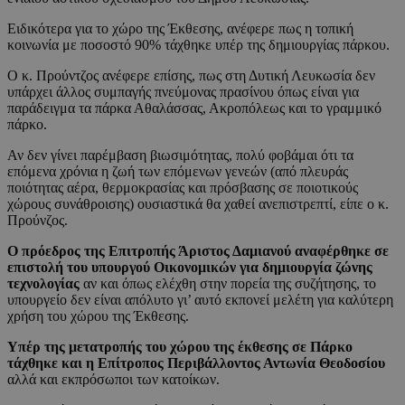
Ειδικότερα για το χώρο της Έκθεσης, ανέφερε πως η τοπική
κοινωνία με ποσοστό 90% τάχθηκε υπέρ της δημιουργίας πάρκου.
Ο κ. Προύντζος ανέφερε επίσης, πως στη Δυτική Λευκωσία δεν
υπάρχει άλλος συμπαγής πνεύμονας πρασίνου όπως είναι για
παράδειγμα τα πάρκα Αθαλάσσας, Ακροπόλεως και το γραμμικό
πάρκο.
Αν δεν γίνει παρέμβαση βιωσιμότητας, πολύ φοβάμαι ότι τα
επόμενα χρόνια η ζωή των επόμενων γενεών (από πλευράς
ποιότητας αέρα, θερμοκρασίας και πρόσβασης σε ποιοτικούς
χώρους συνάθροισης) ουσιαστικά θα χαθεί ανεπιστρεπτί, είπε ο κ.
Προύνζος.
Ο πρόεδρος της Επιτροπής Άριστος Δαμιανού αναφέρθηκε σε
επιστολή του υπουργού Οικονομικών για δημιουργία ζώνης
τεχνολογίας
αν και όπως ελέχθη στην πορεία της συζήτησης, το
υπουργείο δεν είναι απόλυτο γι’ αυτό εκπονεί μελέτη για καλύτερη
χρήση του χώρου της Έκθεσης.
Υπέρ της μετατροπής του χώρου της έκθεσης σε Πάρκο
τάχθηκε και η Επίτροπος Περιβάλλοντος Αντωνία Θεοδοσίου
αλλά και εκπρόσωποι των κατοίκων.