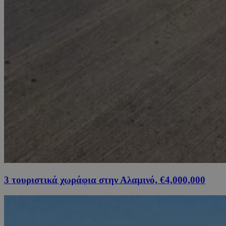
3 τουριστικά χωράφια στην Αλαμινό, €4,000,000