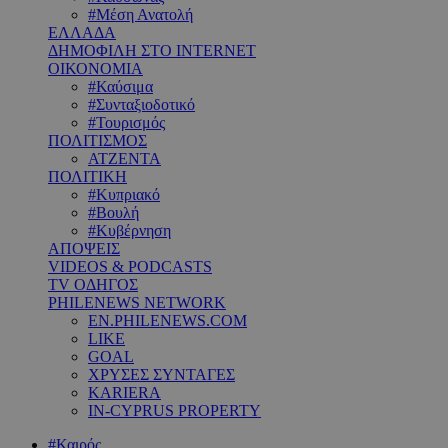
#Μέση Ανατολή
ΕΛΛΑΔΑ
ΔΗΜΟΦΙΛΗ ΣΤΟ INTERNET
ΟΙΚΟΝΟΜΙΑ
#Καύσιμα
#Συνταξιοδοτικό
#Τουρισμός
ΠΟΛΙΤΙΣΜΟΣ
ΑΤΖΕΝΤΑ
ΠΟΛΙΤΙΚΗ
#Κυπριακό
#Βουλή
#Κυβέρνηση
ΑΠΟΨΕΙΣ
VIDEOS & PODCASTS
TV ΟΔΗΓΟΣ
PHILENEWS NETWORK
EN.PHILENEWS.COM
LIKE
GOAL
ΧΡΥΣΕΣ ΣΥΝΤΑΓΕΣ
KARIERA
IN-CYPRUS PROPERTY
#Καιρός