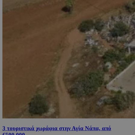
3 τουριστικά χωράφια στην Αγία Νάπα, από
€500,000