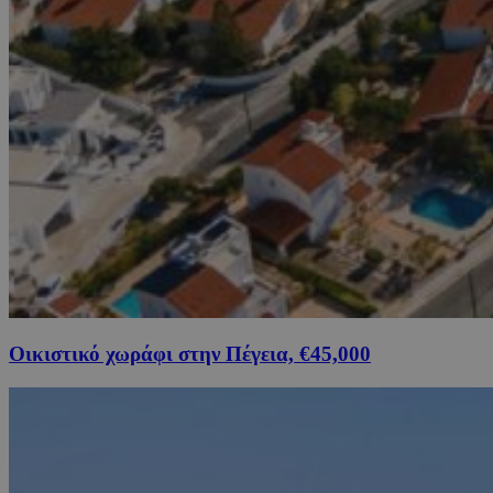
Οικιστικό χωράφι στην Πέγεια, €45,000