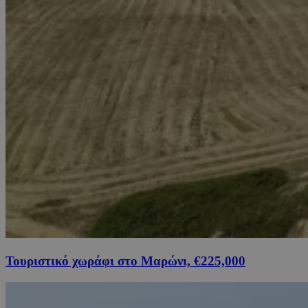
Τουριστικό χωράφι στο Μαρώνι, €225,000