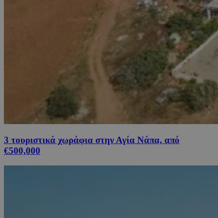
3 τουριστικά χωράφια στην Αγία Νάπα, από
€500,000