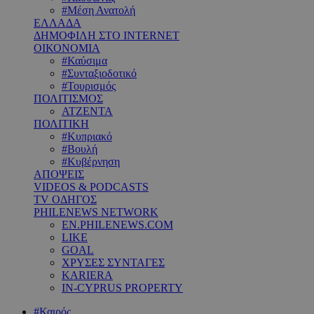
#Μέση Ανατολή
ΕΛΛΑΔΑ
ΔΗΜΟΦΙΛΗ ΣΤΟ INTERNET
ΟΙΚΟΝΟΜΙΑ
#Καύσιμα
#Συνταξιοδοτικό
#Τουρισμός
ΠΟΛΙΤΙΣΜΟΣ
ΑΤΖΕΝΤΑ
ΠΟΛΙΤΙΚΗ
#Κυπριακό
#Βουλή
#Κυβέρνηση
ΑΠΟΨΕΙΣ
VIDEOS & PODCASTS
TV ΟΔΗΓΟΣ
PHILENEWS NETWORK
EN.PHILENEWS.COM
LIKE
GOAL
ΧΡΥΣΕΣ ΣΥΝΤΑΓΕΣ
KARIERA
IN-CYPRUS PROPERTY
#Καιρός