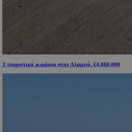
3 τουριστικά χωράφια στην Αλαμινό, €4,000,000