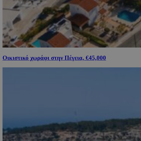
Οικιστικό χωράφι στην Πέγεια, €45,000