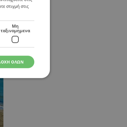
τε στιγμή στις
Μη
ταξινομημενα
ΔΟΧΗ ΟΛΩΝ