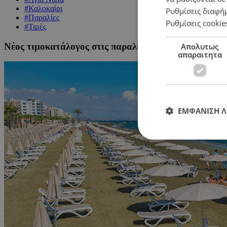
#Καλοκαίρι
Ρυθμίσεις διαφή
#Παραλίες
Ρυθμίσεις cookie
#Τιμές
Νέος τιμοκατάλογος στις παραλίες: Πόσο κοστίζουν 
Απολυτως
απαραιτητα
ΕΜΦΑΝΙΣΗ 