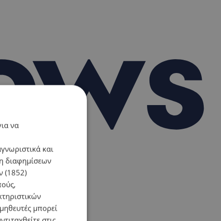
για να
αγνωριστικά και
ση διαφημίσεων
 (1852)
πούς,
κτηριστικών
ομηθευτές μπορεί
ντιταχθείτε στις