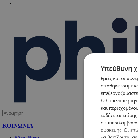
Υπεύθυνη χ
Εμείς και οι συν
αποθηκεύουμε κα
επεξεργαζόμαστε
δεδομένα περιήγη
και περιεχομένο
ενδέχεται επίσης
συμπεριλαμβανομ
ΚΟΙΝΩΝΙΑ
συσκευής. Οι επι
να βασίζονται σε
#Αγία Νάπα