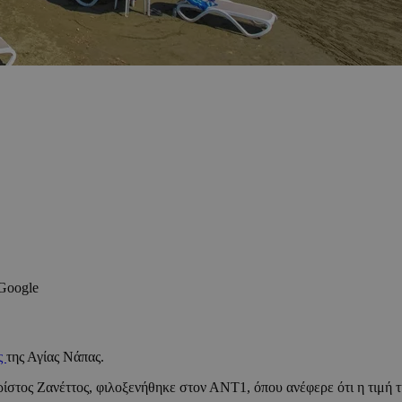
 Google
ς
της Αγίας Νάπας.
ίστος Ζανέττος, φιλοξενήθηκε στον ΑΝΤ1, όπου ανέφερε ότι η τιμή 