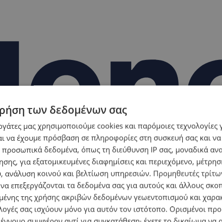
ρήση των δεδομένων σας
εργάτες μας χρησιμοποιούμε cookies και παρόμοιες τεχνολογίες 
ι να έχουμε πρόσβαση σε πληροφορίες στη συσκευή σας και να
 προσωπικά δεδομένα, όπως τη διεύθυνση IP σας, μοναδικά αν
σης, για εξατομικευμένες διαφημίσεις και περιεχόμενο, μέτρη
υ, ανάλυση κοινού και βελτίωση υπηρεσιών.
Προμηθευτές τρίτων
 να επεξεργάζονται τα δεδομένα σας για αυτούς και άλλους σκο
ένης της χρήσης ακριβών δεδομένων γεωεντοπισμού και χαρα
λογές σας ισχύουν μόνο για αυτόν τον ιστότοπο. Ορισμένοι πρ
 έννομο συμφέρον αντί για συγκατάθεση· έχετε το δικαίωμα να α