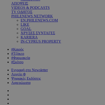
ΑΠΟΨΕΙΣ
VIDEOS & PODCASTS
TV ΟΔΗΓΟΣ
PHILENEWS NETWORK
EN.PHILENEWS.COM
LIKE
GOAL
ΧΡΥΣΕΣ ΣΥΝΤΑΓΕΣ
KARIERA
IN-CYPRUS PROPERTY
#Καιρός
#Τζόκερ
#Φαρμακεία
#Σκίτσο
Εγγραφή στο Newsletter
Αρχείο Φ
Ψηφιακές Εκδόσεις
Αφιερώματα