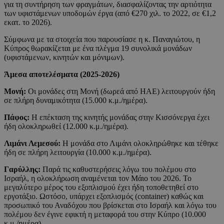
για τη συντήρηση των φραγμάτων, διασφαλίζοντας την αρτιότητα
των υφιστάμενων υποδομών έργα (από €270 χιλ. το 2022, σε €1,2
εκατ. το 2026).
Σύμφωνα με τα στοιχεία που παρουσίασε η κ. Παναγιώτου, η
Κύπρος θωρακίζεται με ένα πλέγμα 19 συνολικά μονάδων
(υφιστάμενων, κινητών και μόνιμων).
Άμεσα αποτελέσματα (2025-2026)
Μονή:
Οι μονάδες στη Μονή (δωρεά από ΗΑΕ) λειτουργούν ήδη
σε πλήρη δυναμικότητα (15.000 κ.μ./ημέρα).
Πάφος:
Η επέκταση της κινητής μονάδας στην Κισσόνεργα έχει
ήδη ολοκληρωθεί (12.000 κ.μ./ημέρα).
Λιμάνι Λεμεσού:
Η μονάδα στο Λιμάνι ολοκληρώθηκε και τέθηκε
ήδη σε πλήρη λειτουργία (10.000 κ.μ./ημέρα).
Γαρύλλης:
Παρά τις καθυστερήσεις λόγω του πολέμου στο
Ισραήλ, η ολοκλήρωση αναμένεται τον Μάιο του 2026. Το
μεγαλύτερο μέρος του εξοπλισμού έχει ήδη τοποθετηθεί στο
εργοτάξιο. Ωστόσο, υπάρχει εξοπλισμός (container) καθώς και
προσωπικό του Αναδόχου που βρίσκεται στο Ισραήλ και λόγω του
πολέμου δεν έγινε εφικτή η μεταφορά του στην Κύπρο (10.000
κ.μ./ημέρα).