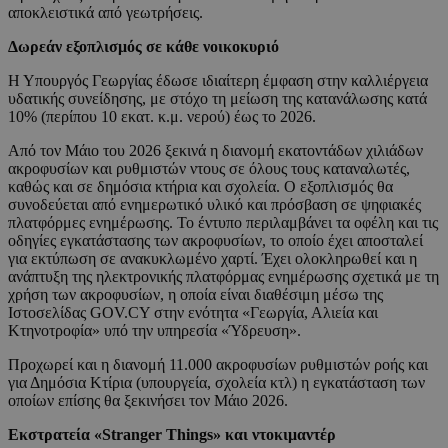
αποκλειστικά από γεωτρήσεις.
Δωρεάν εξοπλισμός σε κάθε νοικοκυριό
Η Υπουργός Γεωργίας έδωσε ιδιαίτερη έμφαση στην καλλιέργεια
υδατικής συνείδησης, με στόχο τη μείωση της κατανάλωσης κατά
10% (περίπου 10 εκατ. κ.μ. νερού) έως το 2026.
Από τον Μάιο του 2026 ξεκινά η διανομή εκατοντάδων χιλιάδων
ακροφυσίων και ρυθμιστών ντους σε όλους τους καταναλωτές,
καθώς και σε δημόσια κτήρια και σχολεία. Ο εξοπλισμός θα
συνοδεύεται από ενημερωτικό υλικό και πρόσβαση σε ψηφιακές
πλατφόρμες ενημέρωσης. Το έντυπο περιλαμβάνει τα οφέλη και τις
οδηγίες εγκατάστασης των ακροφυσίων, το οποίο έχει αποσταλεί
για εκτύπωση σε ανακυκλωμένο χαρτί. Έχει ολοκληρωθεί και η
ανάπτυξη της ηλεκτρονικής πλατφόρμας ενημέρωσης σχετικά με τη
χρήση των ακροφυσίων, η οποία είναι διαθέσιμη μέσω της
Ιστοσελίδας GOV.CY στην ενότητα «Γεωργία, Αλιεία και
Κτηνοτροφία» υπό την υπηρεσία «Ύδρευση».
Προχωρεί και η διανομή 11.000 ακροφυσίων ρυθμιστών ροής και
για Δημόσια Κτίρια (υπουργεία, σχολεία κτλ) η εγκατάσταση των
οποίων επίσης θα ξεκινήσει τον Μάιο 2026.
Εκστρατεία «Stranger Things» και ντοκιμαντέρ