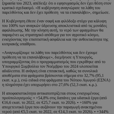
ξηρασία του 2023, απέδειξε ότι ο εφησυχασμός δεν έχει θέση στον
κρατικό σχεδιασμό. «Η κυβέρνηση αναγνώρισε τα λάθη του
παρελθόντος και δεν έχει πρόθεση να τα επαναλάβει», σημείωσε.
Η Κυβέρνηση έθεσε έναν σαφή και φιλόδοξο στόχο για κάλυψη
του 100% των αναγκών ύδρευσης αποκλειστικά από τις μονάδες
αφαλάτωσης. Με την κίνηση αυτή, το νερό των φραγμάτων θα
παραμένει ως στρατηγικό απόθεμα για τον αγροτικό κόσμο,
ενισχύοντας την επισιτιστική ασφάλεια και την ανθεκτικότητα της
κυπριακής υπαίθρου.
«Αναγνωρίζουμε τα λάθη του παρελθόντος και δεν έχουμε
πρόθεση να τα επαναλάβουμε», διεμήνυσε η Υπουργός,
υπογραμμίζοντας ότι ο προγραμματισμός που εγκρίθηκε από το
Υπουργικό Συμβούλιο τον Νοέμβριο του 2024 υλοποιείται
αδιάλειπτα. Η ανάγκη είναι επιτακτική, καθώς τα συνολικά
αποθέματα στα φράγματα βρίσκονται σήμερα στο 32,7% (95,1
εκατ. κ.μ.), ενώ ειδικά στα φράγματα του Νότιου Αγωγού (ΕΣΝΑ)
η πληρότητα έχει υποχωρήσει στο 27,6% (52,3 εκατ. κ.μ.).
Η αποφασιστικότητα αντικατοπτρίζεται στους ενισχυμένους
προϋπολογισμούς: • +54,8% στις δαπάνες για υδατικά έργα (από
€16,6 εκατ. το 2022, σε €25,7 εκατ. το 2026). • +160% για
αποχετευτικά έργα που αυξάνουν την παραγωγή ανακτημένου
νερού (από €5,5 εκατ. το 2022, σε €14,3 εκατ. το 2026). • +344%