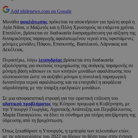
Add philenews.com on Google
Μονάδα
αφαλάτωσης
πρόκειται να αποκτήσουν για πρώτη φορά η
Αγία Νάπα, ο Μαζωτός και η Πόλη Χρυσοχούς τα επόμενα χρόνια.
Επιπλέον, βρίσκεται σε διαδικασία διαπραγμάτευση για αύξηση της
δυναμικότητας παραγωγής αφαλατωμένου νερού στις υφιστάμενες
μόνιμες μονάδες Πάφου, Επισκοπής, Βασιλικού, Λάρνακας και
Δεκέλειας.
Περαιτέρω, λόγω
λειψυδρίας
βρίσκεται στη διαδικασία
αξιολόγησης για σκοπούς τεκμηρίωσης της ανάγκης παραμονής σε
μόνιμη βάση κάποιων εκ των κινητών μονάδων αφαλάτωσης που
υλοποιούνται ώστε να αυξηθεί μόνιμα η συνολική παραγωγική
δυνατότητα νερού αφαλάτωσης και να ενισχυθεί η ασφάλεια
υδροδότησης με την ύπαρξη εφεδρικών μονάδων.
Σε μια αποφασιστική στροφή για την οριστική επίλυση του
υδατικού προβλήματος
της Κύπρου προχωρά η Κυβέρνηση, με
την Υπουργό Γεωργίας, Αγροτικής Ανάπτυξης και Περιβάλλοντος,
Μαρία Παναγιώτου, να δίνει το σύνθημα για πλήρη απεξάρτηση της
ύδρευσης από τη βροχόπτωση.
Όπως ξεκαθάρισε η Υπουργός, η εμπειρία των τελευταίων ετών,
με τις υπερχειλίσεις του 2022 να δίνουν τη θέση τους στην έντονη