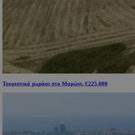
Τουριστικό χωράφι στο Μαρώνι, €225,000