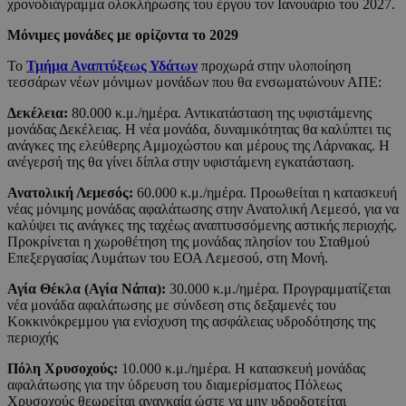
χρονοδιάγραμμα ολοκλήρωσης του έργου τον Ιανουάριο του 2027.
Μόνιμες μονάδες με ορίζοντα το 2029
Το
Τμήμα Αναπτύξεως Υδάτων
προχωρά στην υλοποίηση
τεσσάρων νέων μόνιμων μονάδων που θα ενσωματώνουν ΑΠΕ:
Δεκέλεια:
80.000 κ.μ./ημέρα. Αντικατάσταση της υφιστάμενης
μονάδας Δεκέλειας. Η νέα μονάδα, δυναμικότητας θα καλύπτει τις
ανάγκες της ελεύθερης Αμμοχώστου και μέρους της Λάρνακας. Η
ανέγερσή της θα γίνει δίπλα στην υφιστάμενη εγκατάσταση.
Ανατολική Λεμεσός:
60.000 κ.μ./ημέρα. Προωθείται η κατασκευή
νέας μόνιμης μονάδας αφαλάτωσης στην Ανατολική Λεμεσό, για να
καλύψει τις ανάγκες της ταχέως αναπτυσσόμενης αστικής περιοχής.
Προκρίνεται η χωροθέτηση της μονάδας πλησίον του Σταθμού
Επεξεργασίας Λυμάτων του ΕΟΑ Λεμεσού, στη Μονή.
Αγία Θέκλα (Αγία Νάπα):
30.000 κ.μ./ημέρα. Προγραμματίζεται
νέα μονάδα αφαλάτωσης με σύνδεση στις δεξαμενές του
Κοκκινόκρεμμου για ενίσχυση της ασφάλειας υδροδότησης της
περιοχής
Πόλη Χρυσοχούς:
10.000 κ.μ./ημέρα. Η κατασκευή μονάδας
αφαλάτωσης για την ύδρευση του διαμερίσματος Πόλεως
Χρυσοχούς θεωρείται αναγκαία ώστε να μην υδροδοτείται