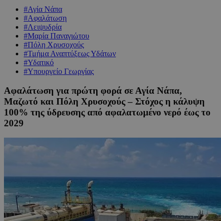
#Αγία Νάπα
#Αφαλάτωση
#Λειψυδρία
#Μαρία Παναγιώτου
#Πόλη Χρυσοχούς
#Τμήμα Αναπτύξεως Υδάτων
#Υδατικό
#Υπουργείο Γεωργίας
Αφαλάτωση για πρώτη φορά σε Αγία Νάπα,
Μαζωτό και Πόλη Χρυσοχούς – Στόχος η κάλυψη
100% της ύδρευσης από αφαλατωμένο νερό έως το
2029