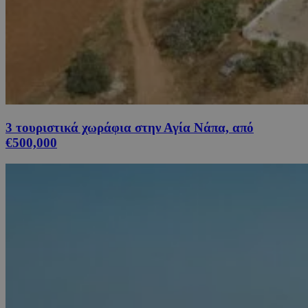
3 τουριστικά χωράφια στην Αγία Νάπα, από
€500,000