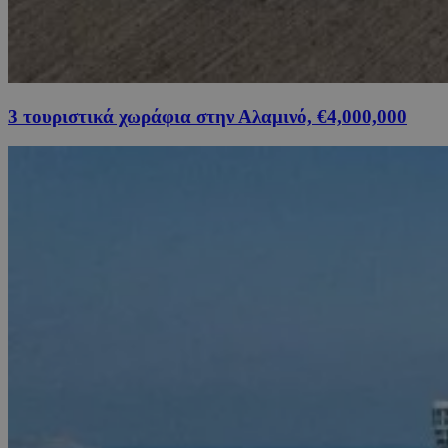
3 τουριστικά χωράφια στην Αλαμινό, €4,000,000