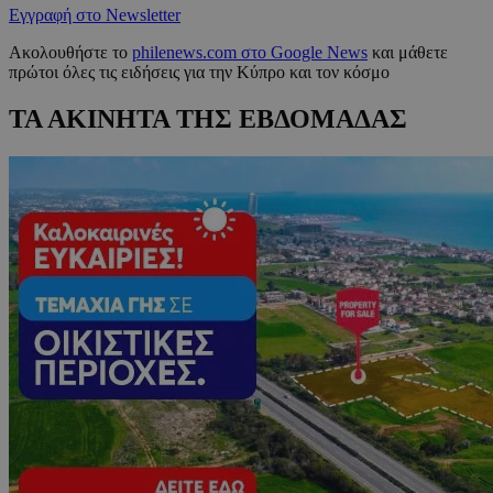
Εγγραφή στο Newsletter
Ακολουθήστε το
philenews.com στο Google News
και μάθετε
πρώτοι όλες τις ειδήσεις για την Κύπρο και τον κόσμο
ΤΑ ΑΚΙΝΗΤΑ ΤΗΣ ΕΒΔΟΜΑΔΑΣ