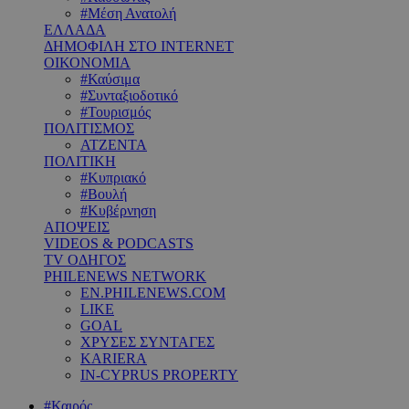
#Μέση Ανατολή
ΕΛΛΑΔΑ
ΔΗΜΟΦΙΛΗ ΣΤΟ INTERNET
ΟΙΚΟΝΟΜΙΑ
#Καύσιμα
#Συνταξιοδοτικό
#Τουρισμός
ΠΟΛΙΤΙΣΜΟΣ
ΑΤΖΕΝΤΑ
ΠΟΛΙΤΙΚΗ
#Κυπριακό
#Βουλή
#Κυβέρνηση
ΑΠΟΨΕΙΣ
VIDEOS & PODCASTS
TV ΟΔΗΓΟΣ
PHILENEWS NETWORK
EN.PHILENEWS.COM
LIKE
GOAL
ΧΡΥΣΕΣ ΣΥΝΤΑΓΕΣ
KARIERA
IN-CYPRUS PROPERTY
#Καιρός