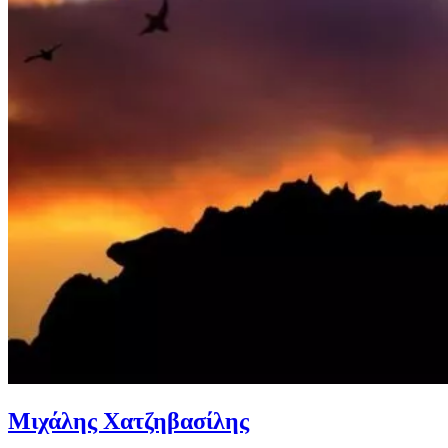
Μιχάλης Χατζηβασίλης