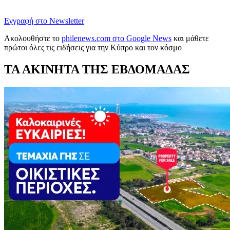
Εγγραφή στο Newsletter
Ακολουθήστε το
philenews.com στο Google News
και μάθετε
πρώτοι όλες τις ειδήσεις για την Κύπρο και τον κόσμο
ΤΑ ΑΚΙΝΗΤΑ ΤΗΣ ΕΒΔΟΜΑΔΑΣ