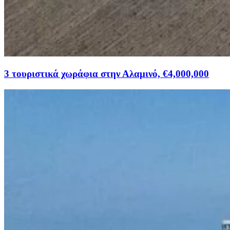
3 τουριστικά χωράφια στην Αλαμινό, €4,000,000