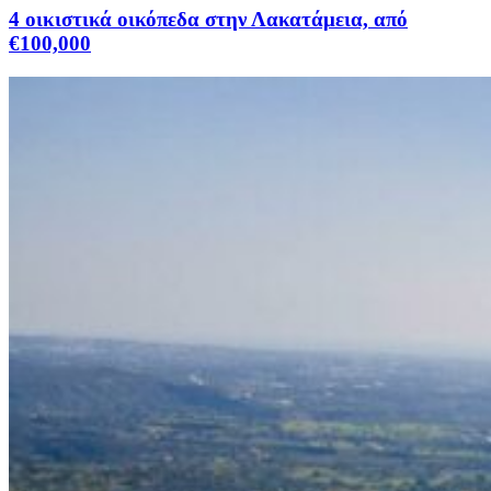
4 οικιστικά οικόπεδα στην Λακατάμεια, από
€100,000