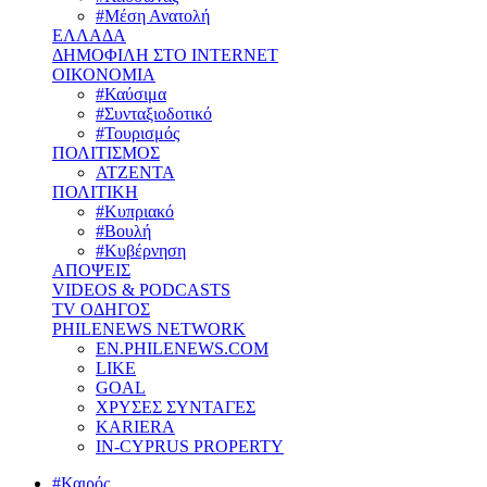
#Μέση Ανατολή
ΕΛΛΑΔΑ
ΔΗΜΟΦΙΛΗ ΣΤΟ INTERNET
ΟΙΚΟΝΟΜΙΑ
#Καύσιμα
#Συνταξιοδοτικό
#Τουρισμός
ΠΟΛΙΤΙΣΜΟΣ
ΑΤΖΕΝΤΑ
ΠΟΛΙΤΙΚΗ
#Κυπριακό
#Βουλή
#Κυβέρνηση
ΑΠΟΨΕΙΣ
VIDEOS & PODCASTS
TV ΟΔΗΓΟΣ
PHILENEWS NETWORK
EN.PHILENEWS.COM
LIKE
GOAL
ΧΡΥΣΕΣ ΣΥΝΤΑΓΕΣ
KARIERA
IN-CYPRUS PROPERTY
#Καιρός