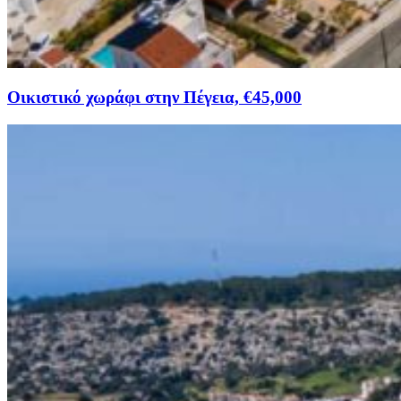
Οικιστικό χωράφι στην Πέγεια, €45,000