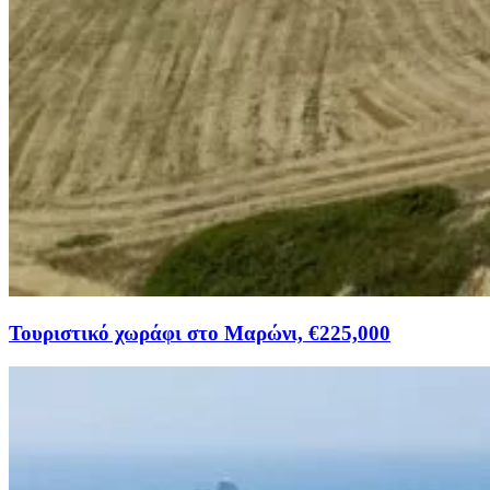
Τουριστικό χωράφι στο Μαρώνι, €225,000