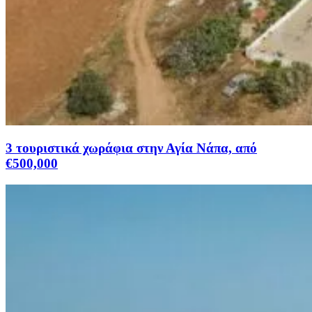
3 τουριστικά χωράφια στην Αγία Νάπα, από
€500,000