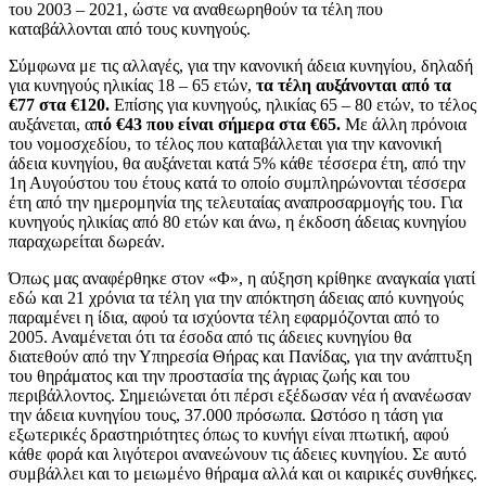
του 2003 – 2021, ώστε να αναθεωρηθούν τα τέλη που
καταβάλλονται από τους κυνηγούς.
Σύμφωνα με τις αλλαγές, για την κανονική άδεια κυνηγίου, δηλαδή
για κυνηγούς ηλικίας 18 – 65 ετών,
τα τέλη αυξάνονται από τα
€77 στα €120.
Επίσης για κυνηγούς, ηλικίας 65 – 80 ετών, το τέλος
αυξάνεται, α
πό €43 που είναι σήμερα στα €65.
Με άλλη πρόνοια
του νομοσχεδίου, το τέλος που καταβάλλεται για την κανονική
άδεια κυνηγίου, θα αυξάνεται κατά 5% κάθε τέσσερα έτη, από την
1η Αυγούστου του έτους κατά το οποίο συμπληρώνονται τέσσερα
έτη από την ημερομηνία της τελευταίας αναπροσαρμογής του. Για
κυνηγούς ηλικίας από 80 ετών και άνω, η έκδοση άδειας κυνηγίου
παραχωρείται δωρεάν.
Όπως μας αναφέρθηκε στον «Φ», η αύξηση κρίθηκε αναγκαία γιατί
εδώ και 21 χρόνια τα τέλη για την απόκτηση άδειας από κυνηγούς
παραμένει η ίδια, αφού τα ισχύοντα τέλη εφαρμόζονται από το
2005. Αναμένεται ότι τα έσοδα από τις άδειες κυνηγίου θα
διατεθούν από την Υπηρεσία Θήρας και Πανίδας, για την ανάπτυξη
του θηράματος και την προστασία της άγριας ζωής και του
περιβάλλοντος. Σημειώνεται ότι πέρσι εξέδωσαν νέα ή ανανέωσαν
την άδεια κυνηγίου τους, 37.000 πρόσωπα. Ωστόσο η τάση για
εξωτερικές δραστηριότητες όπως το κυνήγι είναι πτωτική, αφού
κάθε φορά και λιγότεροι ανανεώνουν τις άδειες κυνηγίου. Σε αυτό
συμβάλλει και το μειωμένο θήραμα αλλά και οι καιρικές συνθήκες.