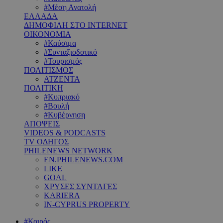
#Μέση Ανατολή
ΕΛΛΑΔΑ
ΔΗΜΟΦΙΛΗ ΣΤΟ INTERNET
ΟΙΚΟΝΟΜΙΑ
#Καύσιμα
#Συνταξιοδοτικό
#Τουρισμός
ΠΟΛΙΤΙΣΜΟΣ
ΑΤΖΕΝΤΑ
ΠΟΛΙΤΙΚΗ
#Κυπριακό
#Βουλή
#Κυβέρνηση
ΑΠΟΨΕΙΣ
VIDEOS & PODCASTS
TV ΟΔΗΓΟΣ
PHILENEWS NETWORK
EN.PHILENEWS.COM
LIKE
GOAL
ΧΡΥΣΕΣ ΣΥΝΤΑΓΕΣ
KARIERA
IN-CYPRUS PROPERTY
#Καιρός