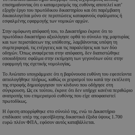
επισημαίνοντας ότι ο καταμερισμός της ευθύνης αποτελεί κατ’
εξοχήν έργο του πρωτόδικου δικαστηρίου και ότι παρέμβαση
δικαιολογείται μόνο σε περιπτώσεις καταφανούς σφάλματος ή
εσφαλμένης εφαρμογής των νομικών αρχών.
Στην ομόφωνη απόφασή του, το Δικαστήριο έκρινε ότι το
πρωτόδικο δικαστήριο αξιολόγησε ορθά το σύνολο της μαρτυρίας
και των περιστάσεων της υπόθεσης, λαμβάνοντας υπόψη τη
συμπεριφορά, τις ενέργειες και τις παραλείψεις και των δύο
οδηγών. Όπως αναφέρεται στην απόφαση, δεν διαπιστώθηκε
οποιοδήποτε σφάλμα στην εκτίμηση των γεγονότων ούτε στην
εφαρμογή της σχετικής νομολογίας.
Το Ανώτατο υπογράμμισε ότι η βαρύνουσα ευθύνη του εφεσείοντα
αιτιολογήθηκε πλήρως, καθώς οι χειρισμοί του κατά την εκτέλεση
της στροφής δημιούργησαν τον κίνδυνο που οδήγησε στη
σύγκρουση. Ως εκ τούτου, έκρινε ότι δεν υπήρχε κανένα περιθώριο
ανατροπής του επιμερισμού ευθύνης που είχε αποφασιστεί
πρωτοδίκως.
Η έφεση απορρίφθηκε στο σύνολό της, ενώ το Δικαστήριο
επιδίκασε υπέρ της εφεσίβλητης δικαστικά έξοδα ύψους 1.700
ευρώ πλέον ΦΠΑ, εφόσον αυτός καταβάλλεται.