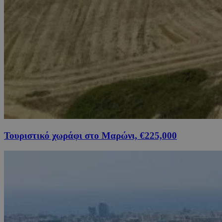
Τουριστικό χωράφι στο Μαρώνι, €225,000