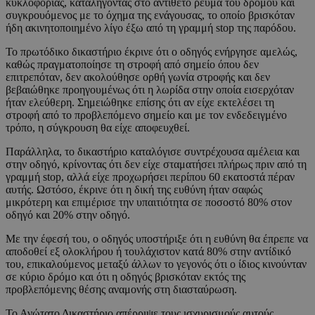
κυκλοφορίας, καταλήγοντας στο αντίθετο ρεύμα του δρόμου και
συγκρουόμενος με το όχημα της ενάγουσας, το οποίο βρισκόταν
ήδη ακινητοποιημένο λίγο έξω από τη γραμμή stop της παρόδου.
Το πρωτόδικο δικαστήριο έκρινε ότι ο οδηγός ενήργησε αμελώς,
καθώς πραγματοποίησε τη στροφή από σημείο όπου δεν
επιτρεπόταν, δεν ακολούθησε ορθή γωνία στροφής και δεν
βεβαιώθηκε προηγουμένως ότι η λωρίδα στην οποία εισερχόταν
ήταν ελεύθερη. Σημειώθηκε επίσης ότι αν είχε εκτελέσει τη
στροφή από το προβλεπόμενο σημείο και με τον ενδεδειγμένο
τρόπο, η σύγκρουση θα είχε αποφευχθεί.
Παράλληλα, το δικαστήριο καταλόγισε συντρέχουσα αμέλεια και
στην οδηγό, κρίνοντας ότι δεν είχε σταματήσει πλήρως πριν από τη
γραμμή stop, αλλά είχε προχωρήσει περίπου 60 εκατοστά πέραν
αυτής. Ωστόσο, έκρινε ότι η δική της ευθύνη ήταν σαφώς
μικρότερη και επιμέρισε την υπαιτιότητα σε ποσοστό 80% στον
οδηγό και 20% στην οδηγό.
Με την έφεσή του, ο οδηγός υποστήριξε ότι η ευθύνη θα έπρεπε να
αποδοθεί εξ ολοκλήρου ή τουλάχιστον κατά 80% στην αντίδικό
του, επικαλούμενος μεταξύ άλλων το γεγονός ότι ο ίδιος κινούνταν
σε κύριο δρόμο και ότι η οδηγός βρισκόταν εκτός της
προβλεπόμενης θέσης αναμονής στη διασταύρωση.
Το Ανώτατο Δικαστήριο απέρριψε τους ισχυρισμούς αυτούς,