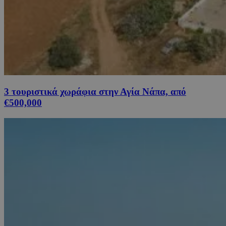
3 τουριστικά χωράφια στην Αγία Νάπα, από
€500,000