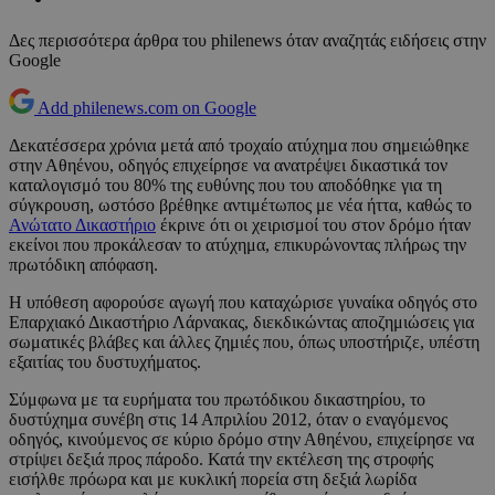
Δες περισσότερα άρθρα του philenews όταν αναζητάς ειδήσεις στην
Google
Add philenews.com on Google
Δεκατέσσερα χρόνια μετά από τροχαίο ατύχημα που σημειώθηκε
στην Αθηένου, οδηγός επιχείρησε να ανατρέψει δικαστικά τον
καταλογισμό του 80% της ευθύνης που του αποδόθηκε για τη
σύγκρουση, ωστόσο βρέθηκε αντιμέτωπος με νέα ήττα, καθώς το
Ανώτατο Δικαστήριο
έκρινε ότι οι χειρισμοί του στον δρόμο ήταν
εκείνοι που προκάλεσαν το ατύχημα, επικυρώνοντας πλήρως την
πρωτόδικη απόφαση.
Η υπόθεση αφορούσε αγωγή που καταχώρισε γυναίκα οδηγός στο
Επαρχιακό Δικαστήριο Λάρνακας, διεκδικώντας αποζημιώσεις για
σωματικές βλάβες και άλλες ζημιές που, όπως υποστήριζε, υπέστη
εξαιτίας του δυστυχήματος.
Σύμφωνα με τα ευρήματα του πρωτόδικου δικαστηρίου, το
δυστύχημα συνέβη στις 14 Απριλίου 2012, όταν ο εναγόμενος
οδηγός, κινούμενος σε κύριο δρόμο στην Αθηένου, επιχείρησε να
στρίψει δεξιά προς πάροδο. Κατά την εκτέλεση της στροφής
εισήλθε πρόωρα και με κυκλική πορεία στη δεξιά λωρίδα