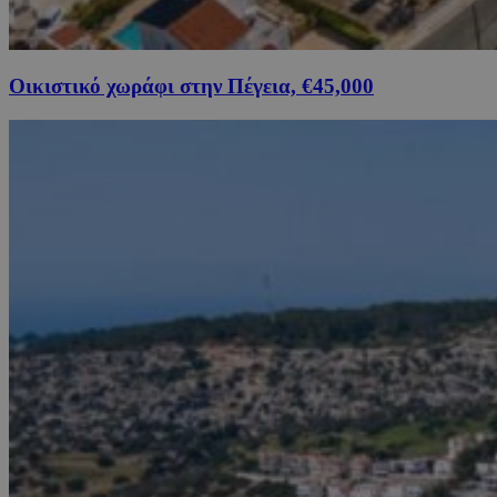
Οικιστικό χωράφι στην Πέγεια, €45,000