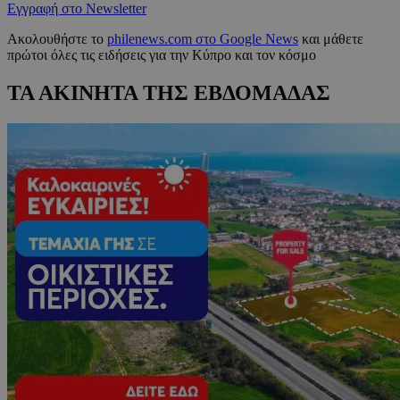
Εγγραφή στο Newsletter
Ακολουθήστε το
philenews.com στο Google News
και μάθετε
πρώτοι όλες τις ειδήσεις για την Κύπρο και τον κόσμο
ΤΑ ΑΚΙΝΗΤΑ ΤΗΣ ΕΒΔΟΜΑΔΑΣ