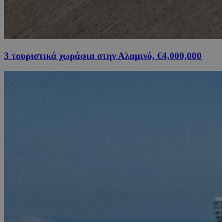
3 τουριστικά χωράφια στην Αλαμινό, €4,000,000