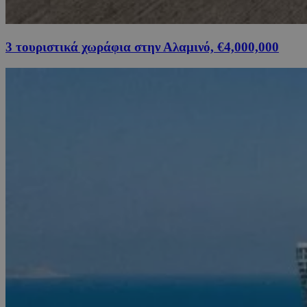
3 τουριστικά χωράφια στην Αλαμινό, €4,000,000