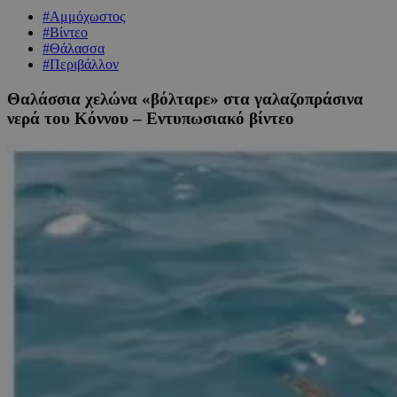
#Αμμόχωστος
#Βίντεο
#Θάλασσα
#Περιβάλλον
Θαλάσσια χελώνα «βόλταρε» στα γαλαζοπράσινα
νερά του Κόννου – Εντυπωσιακό βίντεο