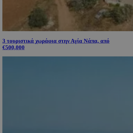
3 τουριστικά χωράφια στην Αγία Νάπα, από
€500,000