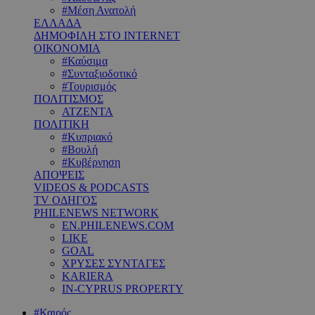
#Μέση Ανατολή
ΕΛΛΑΔΑ
ΔΗΜΟΦΙΛΗ ΣΤΟ INTERNET
ΟΙΚΟΝΟΜΙΑ
#Καύσιμα
#Συνταξιοδοτικό
#Τουρισμός
ΠΟΛΙΤΙΣΜΟΣ
ΑΤΖΕΝΤΑ
ΠΟΛΙΤΙΚΗ
#Κυπριακό
#Βουλή
#Κυβέρνηση
ΑΠΟΨΕΙΣ
VIDEOS & PODCASTS
TV ΟΔΗΓΟΣ
PHILENEWS NETWORK
EN.PHILENEWS.COM
LIKE
GOAL
ΧΡΥΣΕΣ ΣΥΝΤΑΓΕΣ
KARIERA
IN-CYPRUS PROPERTY
#Καιρός