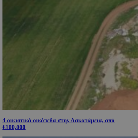
4 οικιστικά οικόπεδα στην Λακατάμεια, από
€100,000