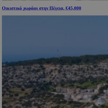
Οικιστικό χωράφι στην Πέγεια, €45,000