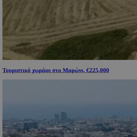
Τουριστικό χωράφι στο Μαρώνι, €225,000