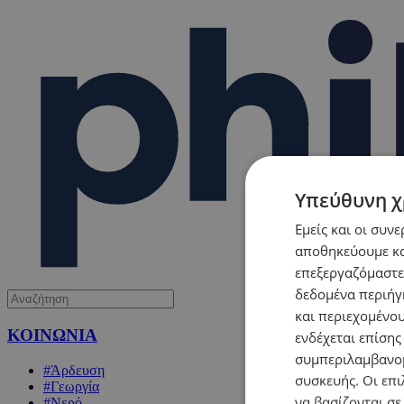
Υπεύθυνη χ
Εμείς και οι συν
αποθηκεύουμε κα
επεξεργαζόμαστε
δεδομένα περιήγη
και περιεχομένο
ΚΟΙΝΩΝΙΑ
ενδέχεται επίσης
συμπεριλαμβανομ
#Άρδευση
συσκευής. Οι επι
#Γεωργία
να βασίζονται σε
#Νερό