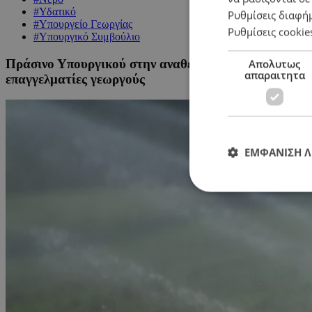
#Υδατικό
Ρυθμίσεις διαφή
#Υπουργείο Γεωργίας
Ρυθμίσεις cookie
#Υπουργικό Συμβούλιο
Πράσινο Υπουργικού στην αναθεωρημένη κατανομή υδ
Απολυτως
απαραιτητα
επαγγελματίες γεωργούς
ΕΜΦΑΝΙΣΗ 