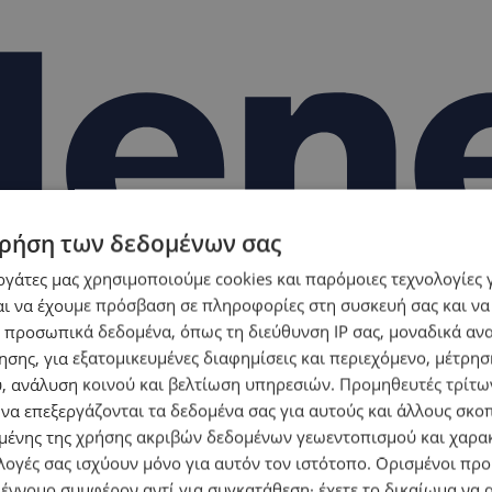
ρήση των δεδομένων σας
εργάτες μας χρησιμοποιούμε cookies και παρόμοιες τεχνολογίες 
ι να έχουμε πρόσβαση σε πληροφορίες στη συσκευή σας και να
 προσωπικά δεδομένα, όπως τη διεύθυνση IP σας, μοναδικά αν
σης, για εξατομικευμένες διαφημίσεις και περιεχόμενο, μέτρη
υ, ανάλυση κοινού και βελτίωση υπηρεσιών.
Προμηθευτές τρίτων
 να επεξεργάζονται τα δεδομένα σας για αυτούς και άλλους σκο
ένης της χρήσης ακριβών δεδομένων γεωεντοπισμού και χαρα
λογές σας ισχύουν μόνο για αυτόν τον ιστότοπο. Ορισμένοι πρ
 έννομο συμφέρον αντί για συγκατάθεση· έχετε το δικαίωμα να α