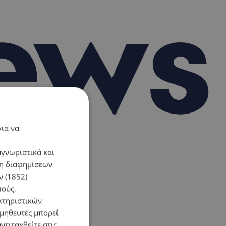
για να
αγνωριστικά και
ση διαφημίσεων
 (1852)
πούς,
κτηριστικών
ομηθευτές μπορεί
ντιταχθείτε στις