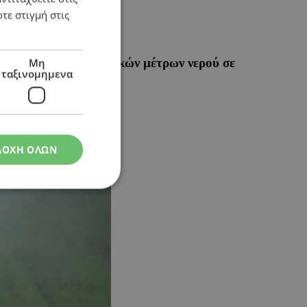
τε στιγμή στις
ητες 3,5 εκατ. κυβικών μέτρων νερού σε
Μη
ταξινομημενα
ΔΟΧΗ ΟΛΩΝ