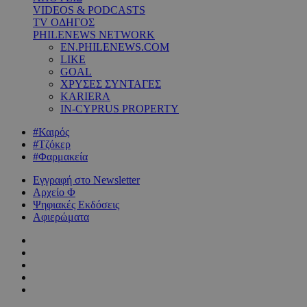
VIDEOS & PODCASTS
TV ΟΔΗΓΟΣ
PHILENEWS NETWORK
EN.PHILENEWS.COM
LIKE
GOAL
ΧΡΥΣΕΣ ΣΥΝΤΑΓΕΣ
KARIERA
IN-CYPRUS PROPERTY
#Καιρός
#Τζόκερ
#Φαρμακεία
Εγγραφή στο Newsletter
Αρχείο Φ
Ψηφιακές Εκδόσεις
Αφιερώματα