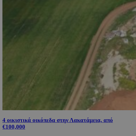
4 οικιστικά οικόπεδα στην Λακατάμεια, από
€100,000