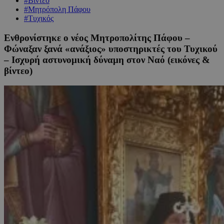
#Βίντεο
#Μητρόπολη Πάφου
#Τυχικός
Ενθρονίστηκε ο νέος Μητροπολίτης Πάφου –
Φώναξαν ξανά «ανάξιος» υποστηρικτές του Τυχικού
– Ισχυρή αστυνομική δύναμη στον Ναό (εικόνες &
βίντεο)