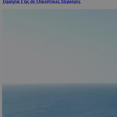
Τεμάχια Γης σε Οικιστικές Περιοχές