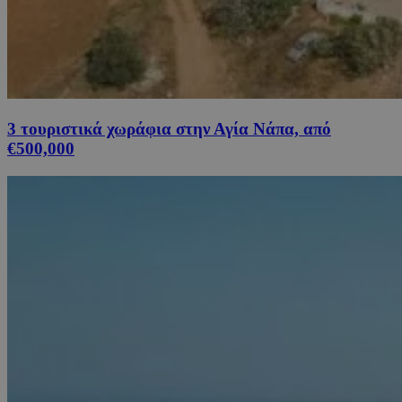
3 τουριστικά χωράφια στην Αγία Νάπα, από
€500,000