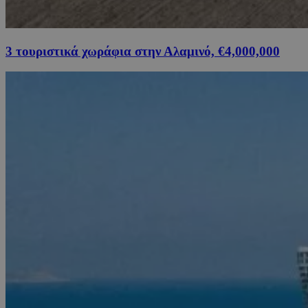
3 τουριστικά χωράφια στην Αλαμινό, €4,000,000