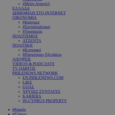
#Μέση Ανατολή
ΕΛΛΑΔΑ
ΔΗΜΟΦΙΛΗ ΣΤΟ INTERNET
ΟΙΚΟΝΟΜΙΑ
#Καύσιμα
#Συνταξιοδοτικό
#Τουρισμός
ΠΟΛΙΤΙΣΜΟΣ
ΑΤΖΕΝΤΑ
ΠΟΛΙΤΙΚΗ
#Κυπριακό
#Παγκύπριες Εξετάσεις
ΑΠΟΨΕΙΣ
VIDEOS & PODCASTS
TV ΟΔΗΓΟΣ
PHILENEWS NETWORK
EN.PHILENEWS.COM
LIKE
GOAL
ΧΡΥΣΕΣ ΣΥΝΤΑΓΕΣ
KARIERA
IN-CYPRUS PROPERTY
#Καιρός
#Τζόκερ