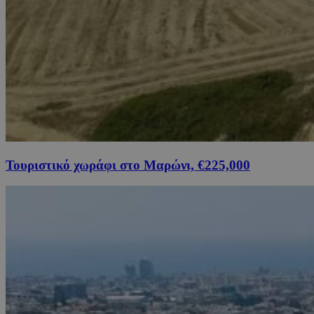
Τουριστικό χωράφι στο Μαρώνι, €225,000