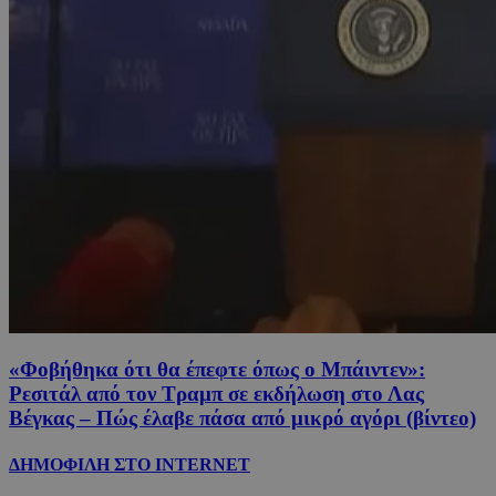
«Φοβήθηκα ότι θα έπεφτε όπως ο Μπάιντεν»:
Ρεσιτάλ από τον Τραμπ σε εκδήλωση στο Λας
Βέγκας – Πώς έλαβε πάσα από μικρό αγόρι (βίντεο)
ΔΗΜΟΦΙΛΗ ΣΤΟ INTERNET