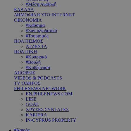
#Μέση Ανατολή
ΕΛΛΑΔΑ
ΔΗΜΟΦΙΛΗ ΣΤΟ INTERNET
ΟΙΚΟΝΟΜΙΑ
#Καύσιμα
#Συνταξιοδοτικό
#Τουρισμός
ΠΟΛΙΤΙΣΜΟΣ
ΑΤΖΕΝΤΑ
ΠΟΛΙΤΙΚΗ
#Κυπριακό
#Βουλή
#Κυβέρνηση
ΑΠΟΨΕΙΣ
VIDEOS & PODCASTS
TV ΟΔΗΓΟΣ
PHILENEWS NETWORK
EN.PHILENEWS.COM
LIKE
GOAL
ΧΡΥΣΕΣ ΣΥΝΤΑΓΕΣ
KARIERA
IN-CYPRUS PROPERTY
#Καιρός