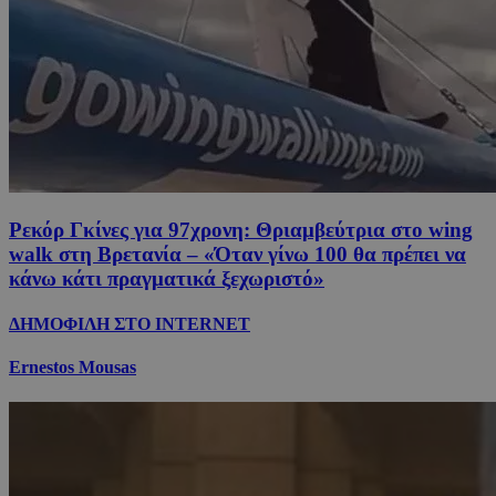
Ρεκόρ Γκίνες για 97χρονη: Θριαμβεύτρια στο wing
walk στη Βρετανία – «Όταν γίνω 100 θα πρέπει να
κάνω κάτι πραγματικά ξεχωριστό»
ΔΗΜΟΦΙΛΗ ΣΤΟ INTERNET
Ernestos Mousas