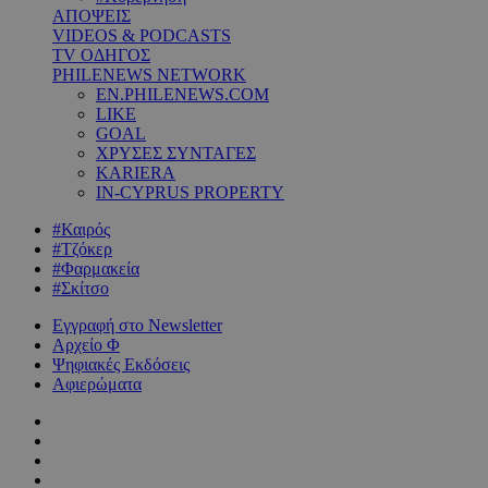
ΑΠΟΨΕΙΣ
VIDEOS & PODCASTS
TV ΟΔΗΓΟΣ
PHILENEWS NETWORK
EN.PHILENEWS.COM
LIKE
GOAL
ΧΡΥΣΕΣ ΣΥΝΤΑΓΕΣ
KARIERA
IN-CYPRUS PROPERTY
#Καιρός
#Τζόκερ
#Φαρμακεία
#Σκίτσο
Εγγραφή στο Newsletter
Αρχείο Φ
Ψηφιακές Εκδόσεις
Αφιερώματα