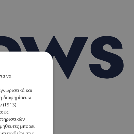
για να
αγνωριστικά και
ση διαφημίσεων
 (1913)
πούς,
κτηριστικών
ομηθευτές μπορεί
ντιταχθείτε στις