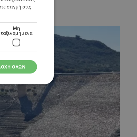
τε στιγμή στις
που
Μη
ταξινομημενα
ΔΟΧΗ ΟΛΩΝ