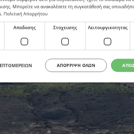
μισης
. Μπορείτε να ανακαλέσετε τη συγκατάθεσή σας οποιαδήπο
s
.
Πολιτική Απορρήτου
ολόγηση της απώλειας νερού στο Φράγμα Μαυροκόλυμ
Αποδοσης
Στοχευσης
Λειτουργικοτητας
ΛΕΠΤΟΜΕΡΕΙΩΝ
ΑΠΌΡΡΙΨΗ ΌΛΩΝ
ΑΠΟ