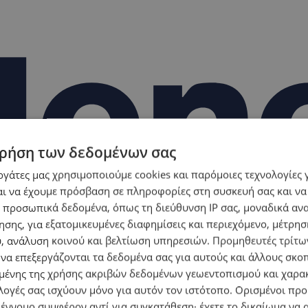
ρήση των δεδομένων σας
εργάτες μας χρησιμοποιούμε cookies και παρόμοιες τεχνολογίες 
ι να έχουμε πρόσβαση σε πληροφορίες στη συσκευή σας και να
 προσωπικά δεδομένα, όπως τη διεύθυνση IP σας, μοναδικά αν
σης, για εξατομικευμένες διαφημίσεις και περιεχόμενο, μέτρη
υ, ανάλυση κοινού και βελτίωση υπηρεσιών.
Προμηθευτές τρίτων
 να επεξεργάζονται τα δεδομένα σας για αυτούς και άλλους σκο
ένης της χρήσης ακριβών δεδομένων γεωεντοπισμού και χαρα
λογές σας ισχύουν μόνο για αυτόν τον ιστότοπο. Ορισμένοι πρ
 έννομο συμφέρον αντί για συγκατάθεση· έχετε το δικαίωμα να α