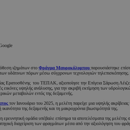
 Google
πόθεση ιζημάτων στο
Φράγμα Μαυροκόλυμπου
παρουσιάστηκε επίσ
 των υδάτινων πόρων μέσω σύγχρονων τεχνολογιών τηλεπισκόπησης.
ίας Ερατοσθένης του ΤΕΠΑΚ, αξιοποίησε την Επίγεια Σάρωση Λέιζερ
ικόνες υψηλής ανάλυσης, για την ακριβή εκτίμηση των υδρολογικ
ρικών μεταβολών εντός της δεξαμενής.
ματος
τον Ιανουάριο του 2025, η μελέτη παρείχε μια υψηλής ακρίβειας
 ικανότητα της δεξαμενής και τη μακροχρόνια βιωσιμότητά της.
η ερευνητική ομάδα υπέβαλε επίσημα τα αποτελέσματα της μελέτης 
τρατηγική διαχείριση των φραγμάτων μέσα από την αξιολόγηση του φ