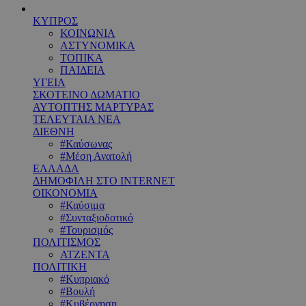
ΚΥΠΡΟΣ
ΚΟΙΝΩΝΙΑ
ΑΣΤΥΝΟΜΙΚΑ
ΤΟΠΙΚΑ
ΠΑΙΔΕΙΑ
ΥΓΕΙΑ
ΣΚΟΤΕΙΝΟ ΔΩΜΑΤΙΟ
ΑΥΤΟΠΤΗΣ ΜΑΡΤΥΡΑΣ
ΤΕΛΕΥΤΑΙΑ ΝΕΑ
ΔΙΕΘΝΗ
#Καύσωνας
#Μέση Ανατολή
ΕΛΛΑΔΑ
ΔΗΜΟΦΙΛΗ ΣΤΟ INTERNET
ΟΙΚΟΝΟΜΙΑ
#Καύσιμα
#Συνταξιοδοτικό
#Τουρισμός
ΠΟΛΙΤΙΣΜΟΣ
ΑΤΖΕΝΤΑ
ΠΟΛΙΤΙΚΗ
#Κυπριακό
#Βουλή
#Κυβέρνηση