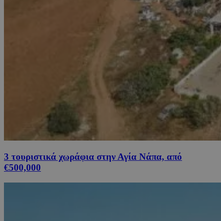
3 τουριστικά χωράφια στην Αγία Νάπα, από
€500,000