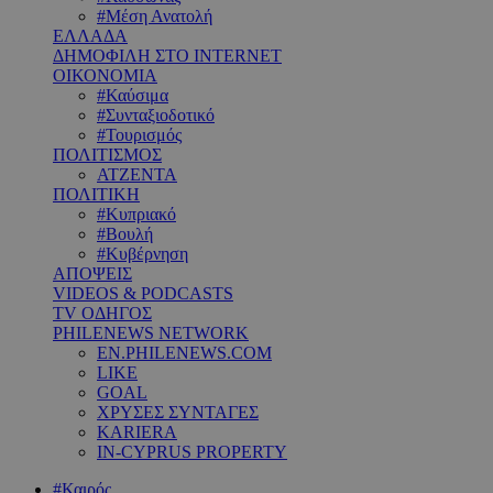
#Μέση Ανατολή
ΕΛΛΑΔΑ
ΔΗΜΟΦΙΛΗ ΣΤΟ INTERNET
ΟΙΚΟΝΟΜΙΑ
#Καύσιμα
#Συνταξιοδοτικό
#Τουρισμός
ΠΟΛΙΤΙΣΜΟΣ
ΑΤΖΕΝΤΑ
ΠΟΛΙΤΙΚΗ
#Κυπριακό
#Βουλή
#Κυβέρνηση
ΑΠΟΨΕΙΣ
VIDEOS & PODCASTS
TV ΟΔΗΓΟΣ
PHILENEWS NETWORK
EN.PHILENEWS.COM
LIKE
GOAL
ΧΡΥΣΕΣ ΣΥΝΤΑΓΕΣ
KARIERA
IN-CYPRUS PROPERTY
#Καιρός