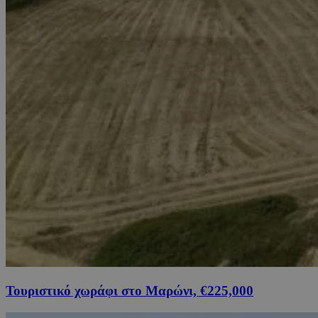
Τουριστικό χωράφι στο Μαρώνι, €225,000