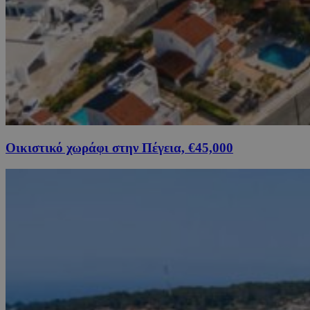
Οικιστικό χωράφι στην Πέγεια, €45,000