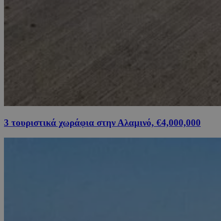
3 τουριστικά χωράφια στην Αλαμινό, €4,000,000