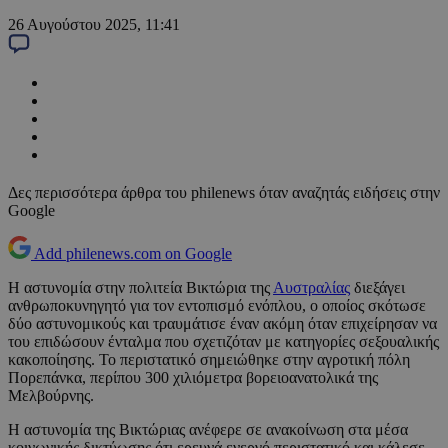
26 Αυγούστου 2025, 11:41
Δες περισσότερα άρθρα του philenews όταν αναζητάς ειδήσεις στην
Google
Add philenews.com on Google
Η αστυνομία στην πολιτεία Βικτώρια της
Αυστραλίας
διεξάγει
ανθρωποκυνηγητό για τον εντοπισμό ενόπλου, ο οποίος σκότωσε
δύο αστυνομικούς και τραυμάτισε έναν ακόμη όταν επιχείρησαν να
του επιδώσουν ένταλμα που σχετιζόταν με κατηγορίες σεξουαλικής
κακοποίησης. Το περιστατικό σημειώθηκε στην αγροτική πόλη
Πορεπάνκα, περίπου 300 χιλιόμετρα βορειοανατολικά της
Μελβούρνης.
Η αστυνομία της Βικτώριας ανέφερε σε ανακοίνωση στα μέσα
κοινωνικής δικτύωσης ότι ερευνά ενεργό περιστατικό και κάλεσε