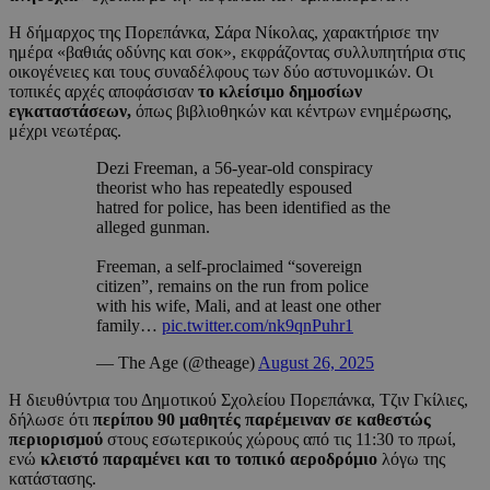
Η δήμαρχος της Πορεπάνκα, Σάρα Νίκολας, χαρακτήρισε την
ημέρα «βαθιάς οδύνης και σοκ», εκφράζοντας συλλυπητήρια στις
οικογένειες και τους συναδέλφους των δύο αστυνομικών. Οι
τοπικές αρχές αποφάσισαν
το κλείσιμο δημοσίων
εγκαταστάσεων,
όπως βιβλιοθηκών και κέντρων ενημέρωσης,
μέχρι νεωτέρας.
Dezi Freeman, a 56-year-old conspiracy
theorist who has repeatedly espoused
hatred for police, has been identified as the
alleged gunman.⁠ ⁠
Freeman, a self-proclaimed “sovereign
citizen”, remains on the run from police
with his wife, Mali, and at least one other
family…
pic.twitter.com/nk9qnPuhr1
— The Age (@theage)
August 26, 2025
Η διευθύντρια του Δημοτικού Σχολείου Πορεπάνκα, Τζιν Γκίλιες,
δήλωσε ότι
περίπου 90 μαθητές παρέμειναν σε καθεστώς
περιορισμού
στους εσωτερικούς χώρους από τις 11:30 το πρωί,
ενώ
κλειστό παραμένει και το τοπικό αεροδρόμιο
λόγω της
κατάστασης.