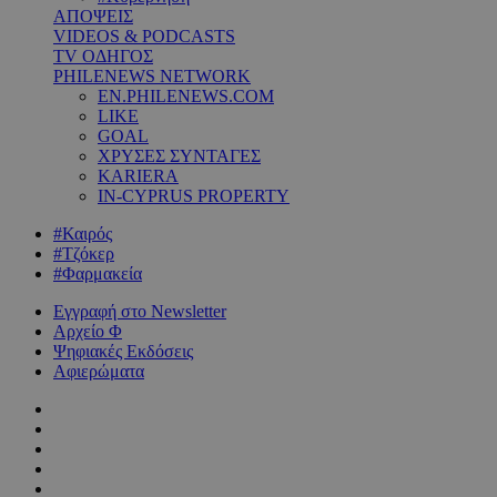
ΑΠΟΨΕΙΣ
VIDEOS & PODCASTS
TV ΟΔΗΓΟΣ
PHILENEWS NETWORK
EN.PHILENEWS.COM
LIKE
GOAL
ΧΡΥΣΕΣ ΣΥΝΤΑΓΕΣ
KARIERA
IN-CYPRUS PROPERTY
#Καιρός
#Τζόκερ
#Φαρμακεία
Εγγραφή στο Newsletter
Αρχείο Φ
Ψηφιακές Εκδόσεις
Αφιερώματα