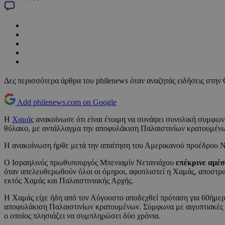
Δες περισσότερα άρθρα του philenews όταν αναζητάς ειδήσεις στην
Add philenews.com on Google
Η
Χαμάς
ανακοίνωσε ότι είναι έτοιμη να συνάψει συνολική συμφων
θύλακο, με αντάλλαγμα την αποφυλάκιση Παλαιστινίων κρατουμένω
Η ανακοίνωση ήρθε μετά την απαίτηση του Αμερικανού προέδρου Ν
Ο Ισραηλινός πρωθυπουργός Μπενιαμίν Νετανιάχου
επέκρινε αμέ
όταν απελευθερωθούν όλοι οι όμηροι, αφοπλιστεί η Χαμάς, αποστρατ
εκτός Χαμάς και Παλαιστινιακής Αρχής.
Η Χαμάς είχε ήδη από τον Αύγουστο αποδεχθεί πρόταση για 60ήμε
αποφυλάκιση Παλαιστινίων κρατουμένων. Σύμφωνα με αιγυπτιακές π
ο οποίος πλησιάζει να συμπληρώσει δύο χρόνια.