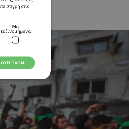
τε στιγμή στις
ει ο Νετανιάχου
Μη
ταξινομημενα
ΔΟΧΗ ΟΛΩΝ