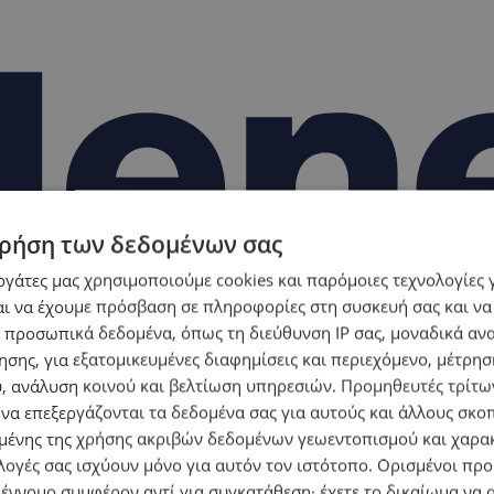
ρήση των δεδομένων σας
εργάτες μας χρησιμοποιούμε cookies και παρόμοιες τεχνολογίες 
ι να έχουμε πρόσβαση σε πληροφορίες στη συσκευή σας και να
 προσωπικά δεδομένα, όπως τη διεύθυνση IP σας, μοναδικά αν
σης, για εξατομικευμένες διαφημίσεις και περιεχόμενο, μέτρη
υ, ανάλυση κοινού και βελτίωση υπηρεσιών.
Προμηθευτές τρίτων
 να επεξεργάζονται τα δεδομένα σας για αυτούς και άλλους σκο
ένης της χρήσης ακριβών δεδομένων γεωεντοπισμού και χαρα
λογές σας ισχύουν μόνο για αυτόν τον ιστότοπο. Ορισμένοι πρ
 έννομο συμφέρον αντί για συγκατάθεση· έχετε το δικαίωμα να α