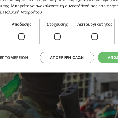
μισης
. Μπορείτε να ανακαλέσετε τη συγκατάθεσή σας οποιαδήπο
s
.
Πολιτική Απορρήτου
απελευθέρωση των 20 εν ζωή ομήρων – Οι όροι που θέτ
Αποδοσης
Στοχευσης
Λειτουργικοτητας
ΛΕΠΤΟΜΕΡΕΙΩΝ
ΑΠΌΡΡΙΨΗ ΌΛΩΝ
ΑΠΟ