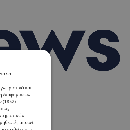
για να
αγνωριστικά και
ση διαφημίσεων
 (1852)
πούς,
κτηριστικών
ομηθευτές μπορεί
ντιταχθείτε στις