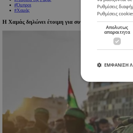
#Όμηροι
Ρυθμίσεις διαφή
#Χαμάς
Ρυθμίσεις cookie
H Χαμάς δηλώνει έτοιμη για συνολική εκεχειρία με 
Απολυτως
απαραιτητα
ΕΜΦΑΝΙΣΗ 