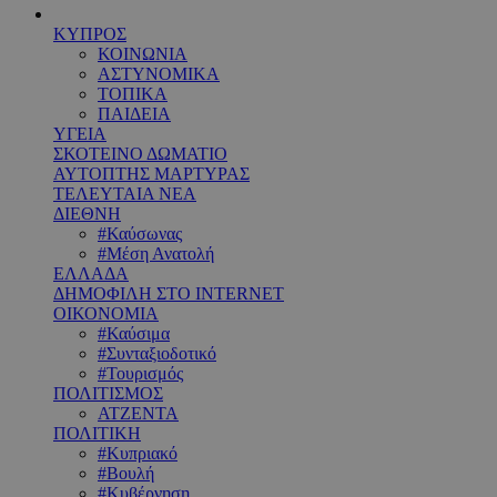
ΚΥΠΡΟΣ
ΚΟΙΝΩΝΙΑ
ΑΣΤΥΝΟΜΙΚΑ
ΤΟΠΙΚΑ
ΠΑΙΔΕΙΑ
ΥΓΕΙΑ
ΣΚΟΤΕΙΝΟ ΔΩΜΑΤΙΟ
ΑΥΤΟΠΤΗΣ ΜΑΡΤΥΡΑΣ
ΤΕΛΕΥΤΑΙΑ ΝΕΑ
ΔΙΕΘΝΗ
#Καύσωνας
#Μέση Ανατολή
ΕΛΛΑΔΑ
ΔΗΜΟΦΙΛΗ ΣΤΟ INTERNET
ΟΙΚΟΝΟΜΙΑ
#Καύσιμα
#Συνταξιοδοτικό
#Τουρισμός
ΠΟΛΙΤΙΣΜΟΣ
ΑΤΖΕΝΤΑ
ΠΟΛΙΤΙΚΗ
#Κυπριακό
#Βουλή
#Κυβέρνηση