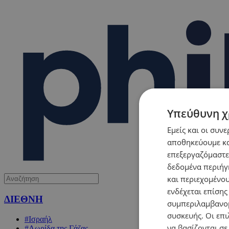
Υπεύθυνη χ
Εμείς και οι συν
αποθηκεύουμε κα
επεξεργαζόμαστε
δεδομένα περιήγη
και περιεχομένο
ενδέχεται επίσης
ΔΙΕΘΝΗ
συμπεριλαμβανομ
συσκευής. Οι επι
#Ισραήλ
να βασίζονται σε
#Λωρίδα της Γάζας