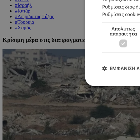
#Ισραήλ
Ρυθμίσεις διαφή
#Κατάρ
Ρυθμίσεις cookie
#Λωρίδα της Γάζας
#Τουρκία
#Χαμάς
Απολυτως
απαραιτητα
Κρίσιμη μέρα στις διαπραγματεύσεις Ισραήλ – Χαμά
ΕΜΦΑΝΙΣΗ 