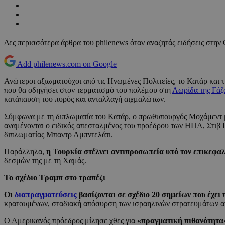
Δες περισσότερα άρθρα του philenews όταν αναζητάς ειδήσεις στην
Add philenews.com on Google
Ανώτεροι αξιωματούχοι από τις Ηνωμένες Πολιτείες, το Κατάρ και
που θα οδηγήσει στον τερματισμό του πολέμου στη
Λωρίδα της Γάζ
κατάπαυση του πυρός και ανταλλαγή αιχμαλώτων.
Σύμφωνα με τη διπλωματία του Κατάρ, ο πρωθυπουργός Μοχάμεντ μπ
αναμένονται ο ειδικός απεσταλμένος του προέδρου των ΗΠΑ, Στιβ Γ
διπλωματίας Μπαντρ Αμπντελάτι.
Παράλληλα,
η Τουρκία στέλνει αντιπροσωπεία υπό τον επικεφα
δεσμών της με τη Χαμάς.
Το σχέδιο Τραμπ στο τραπέζι
Οι
διαπραγματεύσεις
βασίζονται σε σχέδιο 20 σημείων που έχε
κρατουμένων, σταδιακή απόσυρση των ισραηλινών στρατευμάτων απ
Ο Αμερικανός πρόεδρος μίλησε χθες για
«πραγματική πιθανότητα»