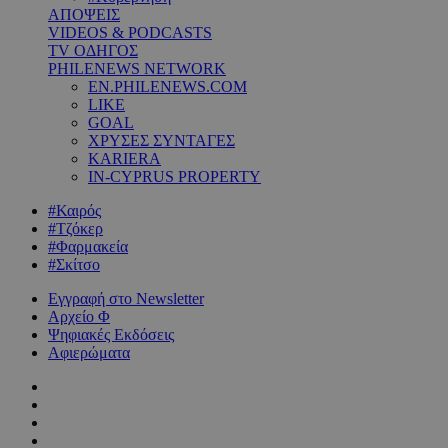
ΑΠΟΨΕΙΣ
VIDEOS & PODCASTS
TV ΟΔΗΓΟΣ
PHILENEWS NETWORK
EN.PHILENEWS.COM
LIKE
GOAL
ΧΡΥΣΕΣ ΣΥΝΤΑΓΕΣ
KARIERA
IN-CYPRUS PROPERTY
#Καιρός
#Τζόκερ
#Φαρμακεία
#Σκίτσο
Εγγραφή στο Newsletter
Αρχείο Φ
Ψηφιακές Εκδόσεις
Αφιερώματα