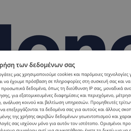
ρήση των δεδομένων σας
εργάτες μας χρησιμοποιούμε cookies και παρόμοιες τεχνολογίες 
ι να έχουμε πρόσβαση σε πληροφορίες στη συσκευή σας και να
 προσωπικά δεδομένα, όπως τη διεύθυνση IP σας, μοναδικά αν
σης, για εξατομικευμένες διαφημίσεις και περιεχόμενο, μέτρη
υ, ανάλυση κοινού και βελτίωση υπηρεσιών.
Προμηθευτές τρίτων
 να επεξεργάζονται τα δεδομένα σας για αυτούς και άλλους σκο
ένης της χρήσης ακριβών δεδομένων γεωεντοπισμού και χαρα
λογές σας ισχύουν μόνο για αυτόν τον ιστότοπο. Ορισμένοι πρ
 έννομο συμφέρον αντί για συγκατάθεση· έχετε το δικαίωμα να α