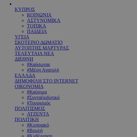
ΚΥΠΡΟΣ
ΚΟΙΝΩΝΙΑ
ΑΣΤΥΝΟΜΙΚΑ
ΤΟΠΙΚΑ
ΠΑΙΔΕΙΑ
ΥΓΕΙΑ
ΣΚΟΤΕΙΝΟ ΔΩΜΑΤΙΟ
ΑΥΤΟΠΤΗΣ ΜΑΡΤΥΡΑΣ
ΤΕΛΕΥΤΑΙΑ ΝΕΑ
ΔΙΕΘΝΗ
#Καύσωνας
#Μέση Ανατολή
ΕΛΛΑΔΑ
ΔΗΜΟΦΙΛΗ ΣΤΟ INTERNET
ΟΙΚΟΝΟΜΙΑ
#Καύσιμα
#Συνταξιοδοτικό
#Τουρισμός
ΠΟΛΙΤΙΣΜΟΣ
ΑΤΖΕΝΤΑ
ΠΟΛΙΤΙΚΗ
#Κυπριακό
#Βουλή
#Κυβέρνηση