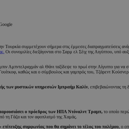
 Google
 την Τουρκία συμμετέχουν σήμερα στις έμμεσες διαπραγματεύσεις αν
ας.
Οι συνομιλίες διεξάγονται στο Σαρμ ελ Σέιχ της Αιγύπτου, υπό αυξ
ιν Αμπντελραχμάν αλ Θάνι ταξίδεψε το πρωί στην Αίγυπτο για να σ
ουίτκοφ, καθώς και ο σύμβουλος και γαμπρός του, Τζάρεντ Κούσνερ, 
λής των μυστικών υπηρεσιών Ιμπραήμ Καλίν
, επιβεβαιώνοντας τη 
ι παρουσιάσει ο πρόεδρος των ΗΠΑ Ντόναλντ Τραμπ,
το οποίο περ
ό τη Γάζα και τον αφοπλισμό της Χαμάς.
 επίτευξης συμφωνίας που θα σημάνει το τέλος του πολέμου
, ο ο