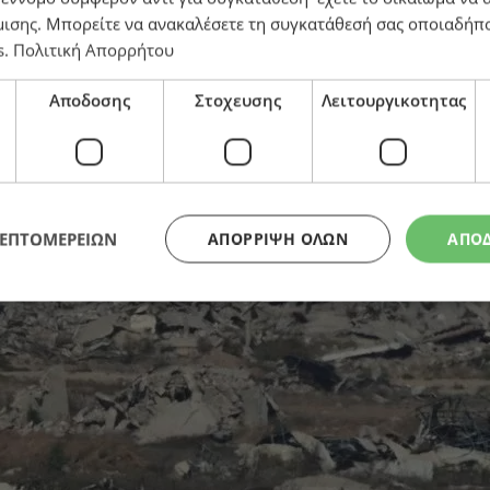
μισης
. Μπορείτε να ανακαλέσετε τη συγκατάθεσή σας οποιαδήπο
s
.
Πολιτική Απορρήτου
Αποδοσης
Στοχευσης
Λειτουργικοτητας
ς: ΗΠΑ, Κατάρ και Τουρκία συμμετέχουν στις συνομιλ
ΛΕΠΤΟΜΕΡΕΙΩΝ
ΑΠΌΡΡΙΨΗ ΌΛΩΝ
ΑΠΟ