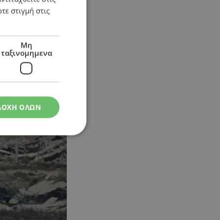
τε στιγμή στις
Μη
ταξινομημενα
ίες
ΔΟΧΗ ΟΛΩΝ