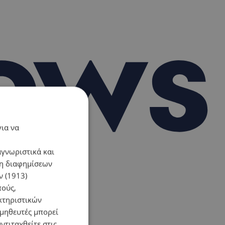
για να
αγνωριστικά και
ση διαφημίσεων
 (1913)
πούς,
κτηριστικών
ομηθευτές μπορεί
ντιταχθείτε στις